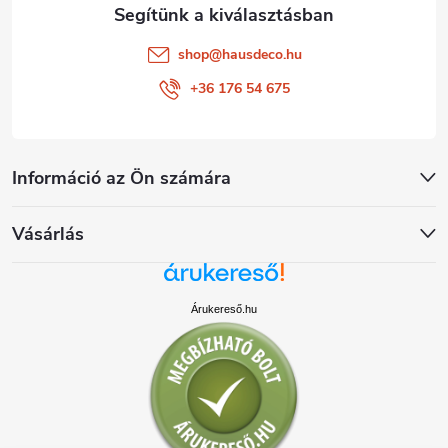
shop
@
hausdeco.hu
+36 176 54 675
Információ az Ön számára
Vásárlás
Árukereső.hu