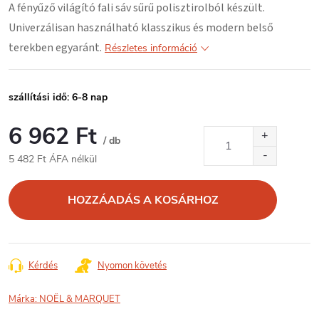
A fényűző világító fali sáv
sűrű polisztirolból
készült.
Univerzálisan használható klasszikus és modern belső
terekben egyaránt.
Részletes információ
szállítási idő: 6-8 nap
6 962 Ft
/ db
5 482 Ft ÁFA nélkül
Egységár:
HOZZÁADÁS A KOSÁRHOZ
Kérdés
Nyomon követés
Márka:
NOËL & MARQUET