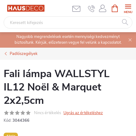
Ugrás
KOSÁR
a
fő
tartalomhoz
Nagyobb megrendelések esetén mennyiségi kedvezményt
biztosítunk. Kérjük, előzetesen vegye fel velünk a kapcsolatot.
Padlószegélyek
Fali lámpa WALLSTYL
IL12 Noël & Marquet
2x2,5cm
Nincs értékelés
Ugrás az értékeléshez
Kód:
3044366