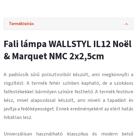
Termékleírás
Fali lámpa WALLSTYL IL12 Noël
& Marquet NMC 2x2,5cm
A padlócsík
sűrű polisztirolból
készült, ami megkönnyíti a
rögzítést.
A termék fehér színben kapható, de a szokásos
falfestékekkel bármilyen színűre festhető.
A termék festésre
kész, mivel alapozással készült, ami növeli a tapadást és
javítja a fedőképességet.
Ennek eredményeként az elért hatás
hibátlan lesz
.
Univerzálisan használható klasszikus és modern belső