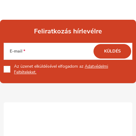
Feliratkozás hírlevélre
L
E-mail
KÜLDÉS
á
Az üzenet
elküldésével elfogadom az
Adatvédelmi
b
Feltételeket.
l
é
c