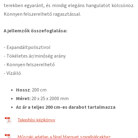
terekben egyaránt, és mindig elegáns hangulatot kölcsönöz.
Könnyen felszerelhető ragasztással
.
A jellemzők összefoglalása:
- Expandált
polisztirol
- Tökéletes ár/minőség arány
- Könnyen felszerelhető
- Vízálló
Hossz
: 200 cm
Méret:
20
x 25 x 2000 mm
Az ár a teljes 200 cm-es darabot tartalmazza
Telepítési kézikönyv
Műszaki adatlap a Noel Marquet szegélylécekhez