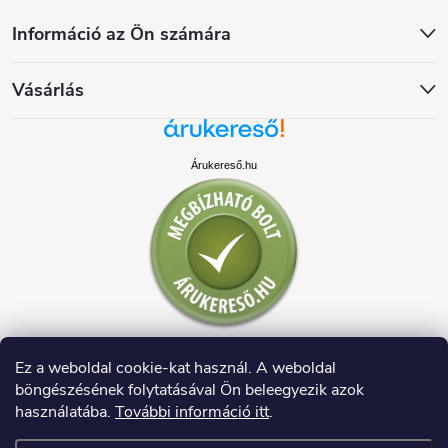
Információ az Ön számára
Vásárlás
Árukereső.hu
Ez a weboldal cookie-kat használ. A weboldal
böngészésének folytatásával Ön beleegyezik azok
használatába.
További információ itt
.