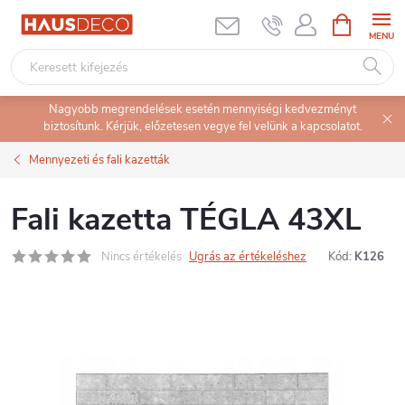
Ugrás
KOSÁR
a
fő
tartalomhoz
Nagyobb megrendelések esetén mennyiségi kedvezményt
biztosítunk. Kérjük, előzetesen vegye fel velünk a kapcsolatot.
Mennyezeti és fali kazetták
Fali kazetta TÉGLA 43XL
Nincs értékelés
Ugrás az értékeléshez
Kód:
K126