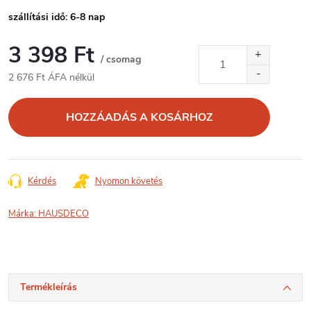
szállítási idő: 6-8 nap
3 398 Ft
/ csomag
2 676 Ft ÁFA nélkül
Egységár:
HOZZÁADÁS A KOSÁRHOZ
Kérdés
Nyomon követés
Márka:
HAUSDECO
Termékleírás