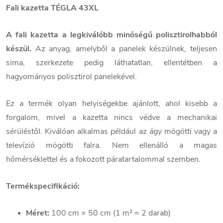
Fali kazetta TÉGLA 43XL
A fali kazetta a legkiválóbb minőségű polisztirolhabból
készül.
Az anyag, amelyből a panelek készülnek, teljesen
sima, szerkezete pedig láthatatlan, ellentétben a
hagyományos polisztirol panelekével.
Ez a termék olyan helyiségekbe ajánlott, ahol kisebb a
forgalom, mivel a kazetta nincs védve a mechanikai
sérüléstől. Kiválóan alkalmas például az ágy mögötti vagy a
televízió mögötti falra. Nem ellenálló a magas
hőmérséklettel és a fokozott páratartalommal szemben.
Termékspecifikáció:
Méret:
100 cm × 50 cm (1 m² = 2 darab)