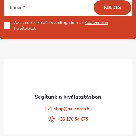
L
E-mail
KÜLDÉS
á
Az üzenet
elküldésével elfogadom az
Adatvédelmi
b
Feltételeket.
l
é
c
shop
@
hausdeco.hu
+36 176 54 675