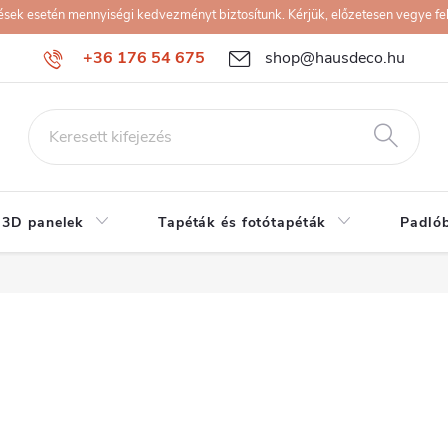
k esetén mennyiségi kedvezményt biztosítunk. Kérjük, előzetesen vegye fel 
+36 176 54 675
shop@hausdeco.hu
 3D panelek
Tapéták és fotótapéták
Padló