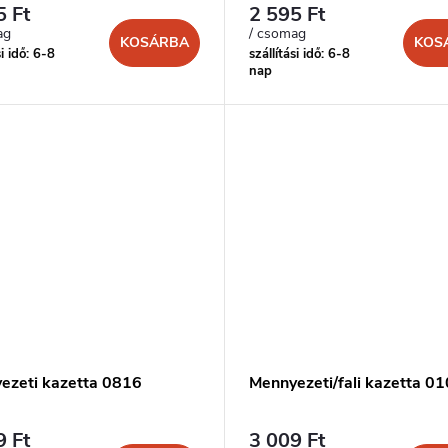
5 Ft
2 595 Ft
ag
/ csomag
KOSÁRBA
KOS
si idő: 6-8
szállítási idő: 6-8
nap
ezeti kazetta 0816
Mennyezeti/fali kazetta 0
9 Ft
3 009 Ft