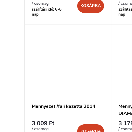
/ csomag
/ csom
KOSÁRBA
szállítási idő: 6-8
szállítá
nap
nap
Mennyezeti/fali kazetta 2014
Mennye
DIAMA
3 009 Ft
3 17
/ csomag
/ csom
KOSÁRBA