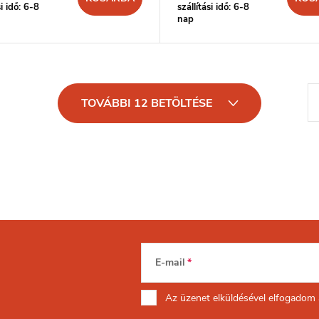
si idő: 6-8
szállítási idő: 6-8
nap
L
TOVÁBBI 12 BETÖLTÉSE
a
p
o
z
á
s
E-mail
Az üzenet
elküldésével elfogadom