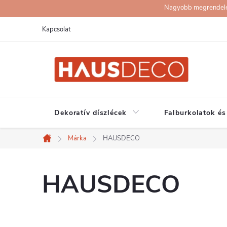
Ugrás
Nagyobb megrendelése
a
Kapcsolat
fő
tartalomhoz
Dekoratív díszlécek
Falburkolatok és
Márka
HAUSDECO
Kezdőlap
HAUSDECO