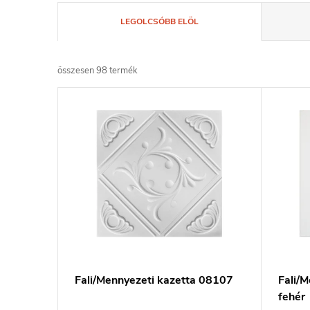
T
LEGOLCSÓBB ELÖL
e
összesen
98
termék
r
T
m
e
é
r
k
m
e
é
k
k
Fali/Mennyezeti kazetta 08107
Fali/
r
fehér