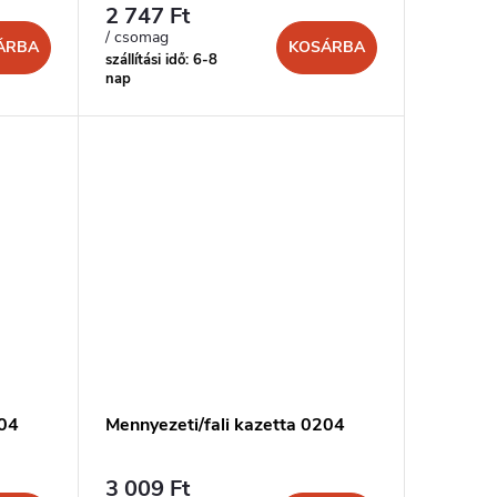
2 747 Ft
/ csomag
ÁRBA
KOSÁRBA
szállítási idő: 6-8
nap
104
Mennyezeti/fali kazetta 0204
3 009 Ft