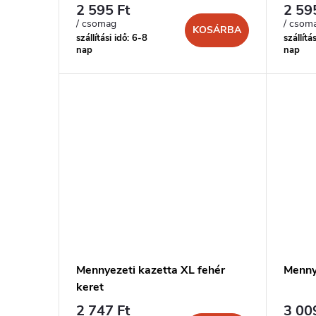
e
2 595 Ft
2 59
e
/ csomag
/ csom
k
KOSÁRBA
szállítási idő: 6-8
szállítá
n
nap
nap
l
d
i
e
s
z
t
é
á
s
j
e
Mennyezeti kazetta XL fehér
Menny
a
keret
2 747 Ft
3 00