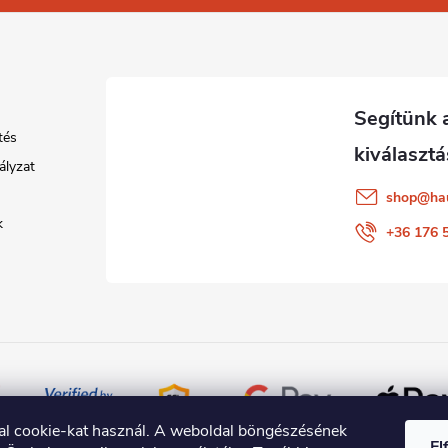
tés
ályzat
shop
@
ha
k
+36 176 
al cookie-kat használ. A weboldal böngészésének
El