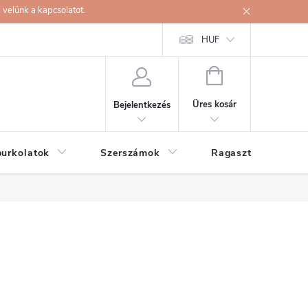
velünk a kapcsolatot.
HUF
KOSÁR
Üres kosár
Bejelentkezés
burkolatok
Szerszámok
Ragasztók