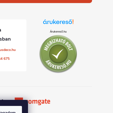
Árukereső.hu
usdeco.hu
54 675
fogadom