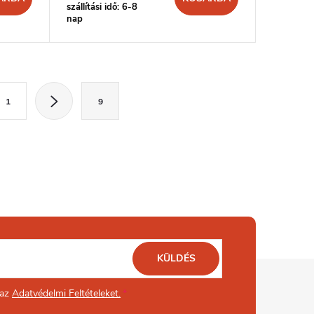
szállítási idő: 6-8
nap
1
9
KÜLDÉS
 az
Adatvédelmi Feltételeket.