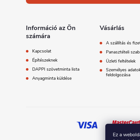
n
b
y
í
l
Információ az Ön
Vásárlás
számára
t
é
A szállítás és fize
á
Kapcsolat
Panasztételi szab
c
Építészeknek
Üzleti feltételek
s
DAPPI szövetminta lista
Személyes adato
e
feldolgozása
Anyagminta küldése
l
e
m
e
Ez a webold
i