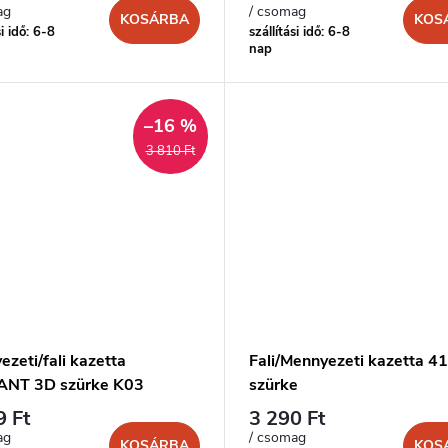
ag
/ csomag
KOSÁRBA
KOS
si idő: 6-8
szállítási idő: 6-8
nap
–16 %
3 810 Ft
zeti/fali kazetta
Fali/Mennyezeti kazetta 4
NT 3D szürke K03
szürke
9 Ft
3 290 Ft
ag
/ csomag
KOSÁRBA
KOS