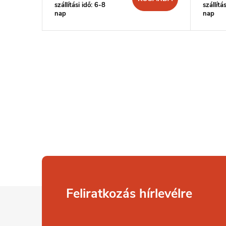
szállítási idő: 6-8
szállítá
nap
nap
L
i
s
t
a
i
r
L
Feliratkozás hírlevélre
á
á