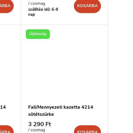
/ csomag
ÁRBA
KOSÁRBA
szállítási idő: 6-8
nap
Újdonság
114
Fali/Mennyezeti kazetta 4214
sötétszürke
3 290 Ft
/ csomag
ÁRBA
KOSÁRBA