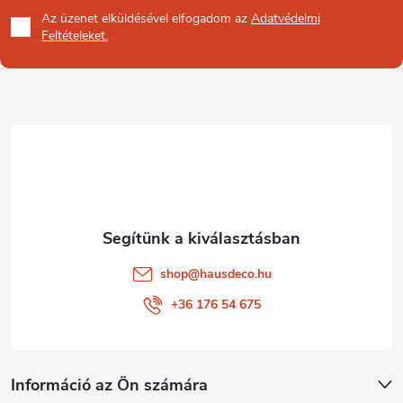
á
Az üzenet
elküldésével elfogadom az
Adatvédelmi
b
Feltételeket.
l
é
c
shop
@
hausdeco.hu
+36 176 54 675
Információ az Ön számára