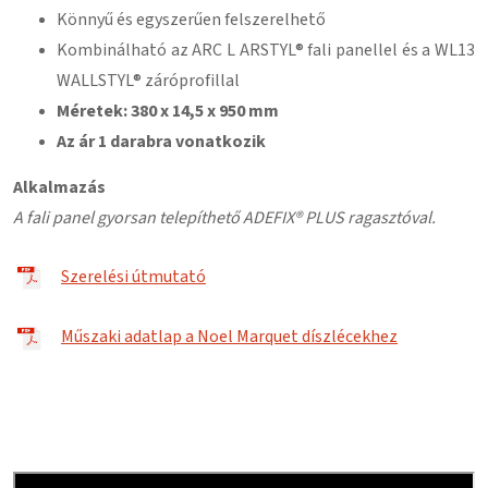
Könnyű és egyszerűen felszerelhető
Kombinálható az ARC L ARSTYL® fali panellel és a WL13
WALLSTYL® záróprofillal
Méretek: 380 x 14,5 x 950 mm
Az ár 1 darabra vonatkozik
Alkalmazás
A fali panel gyorsan telepíthető ADEFIX® PLUS ragasztóval.
Szerelési útmutató
Műszaki adatlap a Noel Marquet díszlécekhez