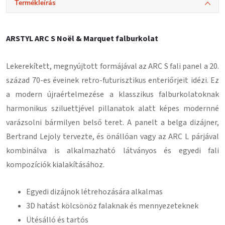
Termékleírás
ARSTYL ARC S Noël & Marquet falburkolat
Lekerekített, megnyújtott formájával az ARC S fali panel a 20.
század 70-es éveinek retro-futurisztikus enteriőrjeit idézi. Ez
a modern újraértelmezése a klasszikus falburkolatoknak
harmonikus sziluettjével pillanatok alatt képes modernné
varázsolni bármilyen belső teret. A panelt a belga dizájner,
Bertrand Lejoly tervezte, és önállóan vagy az ARC L párjával
kombinálva is alkalmazható látványos és egyedi fali
kompozíciók kialakításához.
Egyedi dizájnok létrehozására alkalmas
3D hatást kölcsönöz falaknak és mennyezeteknek
Ütésálló és tartós