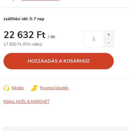
szállítási idő: 5-7 nap
22 632 Ft
/ db
17 820 Ft ÁFA nélkül
Egységár:
HOZZÁADÁS A KOSÁRHOZ
Kérdés
Nyomon követés
Márka:
NOËL & MARQUET