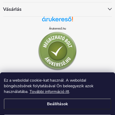
Vásárlás
Árukereső.hu
Ez a weboldal cookie-kat használ. A weboldal
böngészésének folytatásával Ön beleegyezik azok
használatába.
További információ itt
.
Beállítások