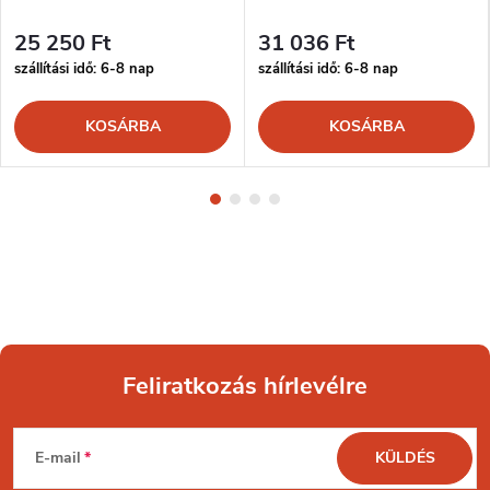
25 250 Ft
31 036 Ft
szállítási idő: 6-8 nap
szállítási idő: 6-8 nap
KOSÁRBA
KOSÁRBA
Feliratkozás hírlevélre
L
E-mail
KÜLDÉS