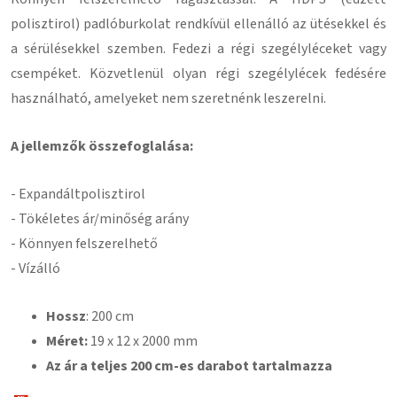
polisztirol) padlóburkolat rendkívül ellenálló az ütésekkel és
a sérülésekkel szemben. Fedezi a régi szegélyléceket vagy
csempéket. Közvetlenül olyan régi szegélylécek fedésére
használható, amelyeket nem szeretnénk leszerelni.
A jellemzők összefoglalása:
- Expandált
polisztirol
- Tökéletes ár/minőség arány
- Könnyen felszerelhető
- Vízálló
Hossz
: 200 cm
Méret:
19
x 12 x 2000 mm
Az ár a teljes 200 cm-es darabot tartalmazza