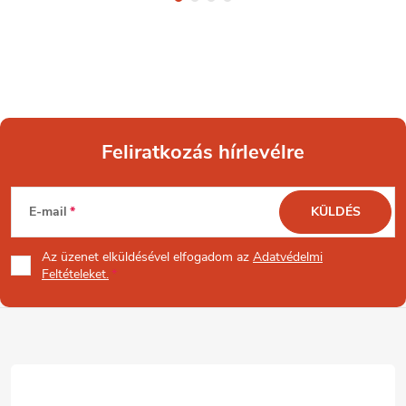
Feliratkozás hírlevélre
L
E-mail
KÜLDÉS
á
Az üzenet
elküldésével elfogadom az
Adatvédelmi
b
Feltételeket.
l
é