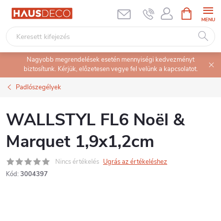
Ugrás
KOSÁR
a
fő
tartalomhoz
Nagyobb megrendelések esetén mennyiségi kedvezményt
biztosítunk. Kérjük, előzetesen vegye fel velünk a kapcsolatot.
Padlószegélyek
WALLSTYL FL6 Noël &
Marquet 1,9x1,2cm
Nincs értékelés
Ugrás az értékeléshez
Kód:
3004397