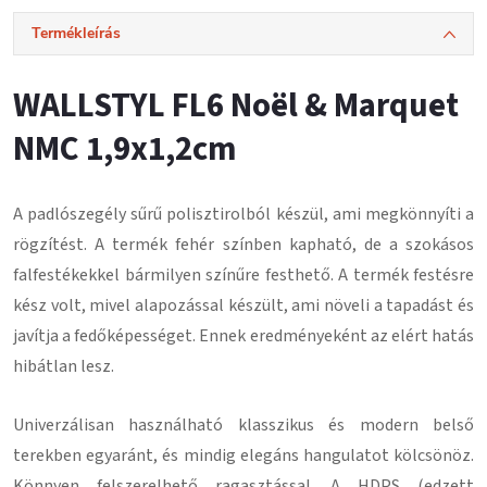
Termékleírás
WALLSTYL FL6 Noël & Marquet
NMC 1,9x1,2cm
A padlószegély
sűrű polisztirolból
készül, ami megkönnyíti a
rögzítést.
A termék fehér színben kapható, de a szokásos
falfestékekkel bármilyen színűre festhető.
A termék festésre
kész volt, mivel alapozással készült, ami növeli a tapadást és
javítja a fedőképességet.
Ennek eredményeként az elért hatás
hibátlan lesz
.
Univerzálisan használható klasszikus és modern belső
terekben egyaránt, és mindig elegáns hangulatot kölcsönöz.
Könnyen felszerelhető ragasztással
. A HDPS (edzett