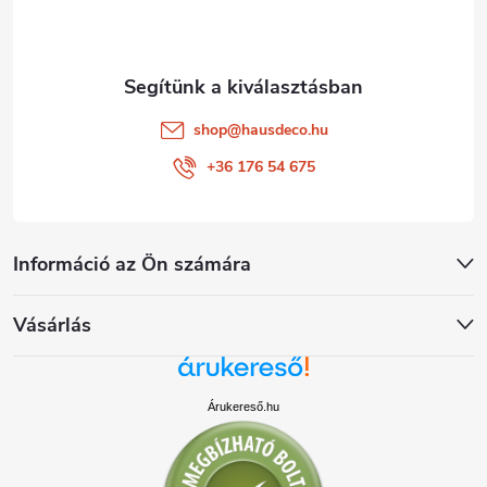
c
shop
@
hausdeco.hu
+36 176 54 675
Információ az Ön számára
Vásárlás
Árukereső.hu