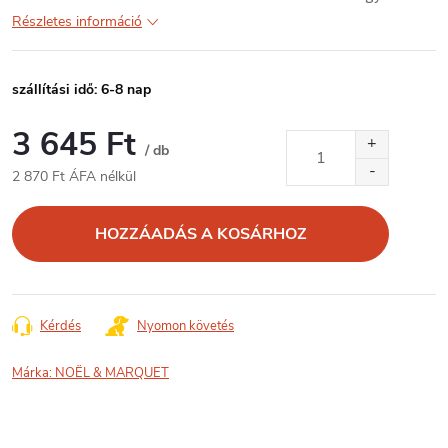
Részletes információ
szállítási idő: 6-8 nap
3 645 Ft
/ db
2 870 Ft ÁFA nélkül
Egységár:
HOZZÁADÁS A KOSÁRHOZ
Kérdés
Nyomon követés
Márka:
NOËL & MARQUET