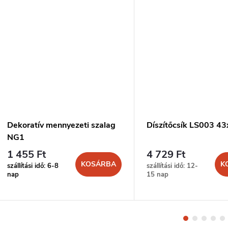
Dekoratív mennyezeti szalag
Díszítőcsík LS003 
NG1
1 455 Ft
4 729 Ft
KOSÁRBA
K
szállítási idő: 6-8
szállítási idő: 12-
nap
15 nap