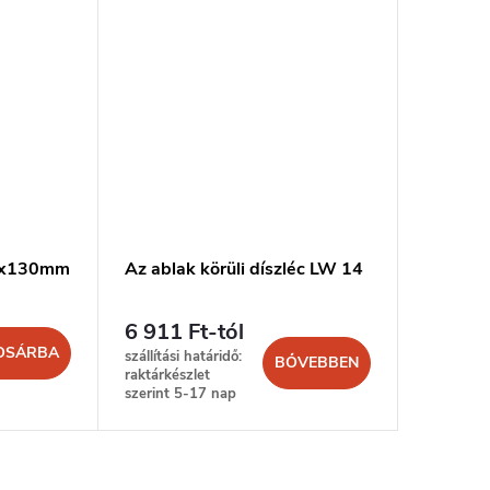
43x130mm
Az ablak körüli díszléc LW 14
Párkány
6 911 Ft-tól
8 730 
OSÁRBA
szállítási határidő:
szállítási 
BŐVEBBEN
raktárkészlet
raktárkész
szerint 5-17 nap
szerint 5