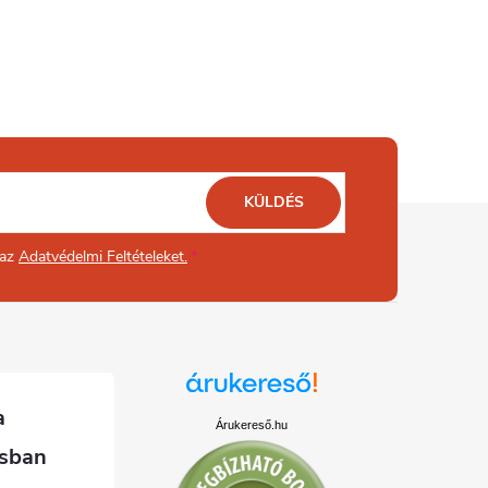
KÜLDÉS
 az
Adatvédelmi Feltételeket.
Árukereső.hu