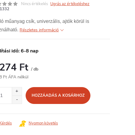
Nincs értékelés
Ugrás az értékeléshez
1332
ó műanyag csík, univerzális, ajtók körül is
ználható.
Részletes információ
lítási idő: 6-8 nap
 274 Ft
/ db
8 Ft ÁFA nélkül
égár:
HOZZÁADÁS A KOSÁRHOZ
Kérdés
Nyomon követés