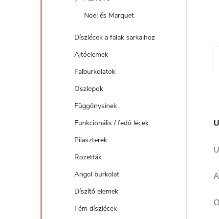
l
Noel és Marquet
Díszlécek a falak sarkaihoz
Ajtóelemek
Falburkolatok
Oszlopok
Függönysínek
Funkcionális / fedő lécek
U
Pilaszterek
U
Rozetták
Angol burkolat
A
Díszítő elemek
O
Fém díszlécek