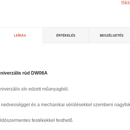
Márk
LEÍRÁS
ÉRTÉKELÉS
BESZÉLGETÉS
niverzális rúd DW06A
niverzális sín edzett műanyagból.
 nedvességgel és a mechanikai sérülésekkel szembeni nagyfokú 
ldószermentes festékekkel festhető.