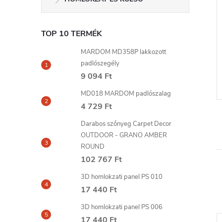
polisztirol
MONT FIX szerelő ragasztó
TOP 10 TERMÉK
10ml
300ml SOUDAL
MARDOM MD358P lakkozott
2 219 Ft
padlószegély
6-8
szállítási idő: 6-8
KOSÁRBA
KOSÁRBA
9 094 Ft
nap
MD018 MARDOM padlószalag
4 729 Ft
Darabos szőnyeg Carpet Decor
OUTDOOR - GRANO AMBER
ROUND
102 767 Ft
3D homlokzati panel PS 010
17 440 Ft
3D homlokzati panel PS 006
17 440 Ft