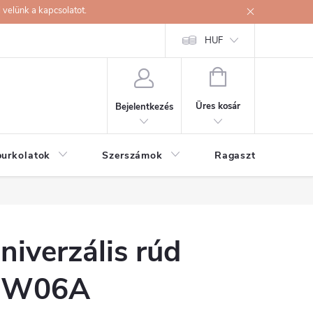
velünk a kapcsolatot.
HUF
KOSÁR
Üres kosár
Bejelentkezés
burkolatok
Szerszámok
Ragasztók
niverzális rúd
DW06A