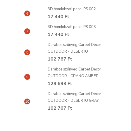
–8 %
3D homlokzati panel PS 002
31 936 Ft
17 440 Ft
3D homlokzati panel PS 003
17 440 Ft
Darabos szőnyeg Carpet Decor
OUTDOOR - DESERTO
102 767 Ft
Darabos szőnyeg Carpet Decor
lag PT 02
Szalag LED világításhoz C382
OUTDOOR - GRANO AMBER
ORAC
129 693 Ft
tól
29 112 Ft
Darabos szőnyeg Carpet Decor
KOSÁRBA
idő:
szállítási idő: 6-8
BŐVEBBEN
nap
OUTDOOR - DESERTO GRAY
nap
102 767 Ft