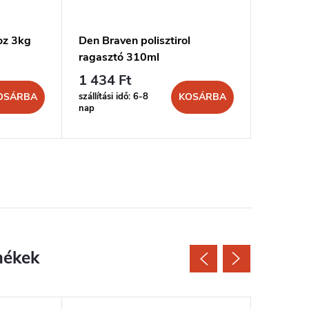
oz 3kg
Den Braven polisztirol
MONT FI
ragasztó 310ml
300ml 
1 434 Ft
2 219 
szállítási idő: 6-8
szállítási 
OSÁRBA
KOSÁRBA
nap
nap