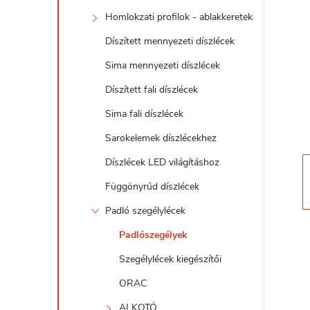
d
Homlokzati profilok - ablakkeretek
a
Díszített mennyezeti díszlécek
l
Sima mennyezeti díszlécek
Díszített fali díszlécek
s
Sima fali díszlécek
ó
Sarokelemek díszlécekhez
Díszlécek LED világításhoz
p
Függönyrúd díszlécek
a
Padló szegélylécek
Padlószegélyek
n
Szegélylécek kiegészítői
e
ORAC
ALKOTÓ