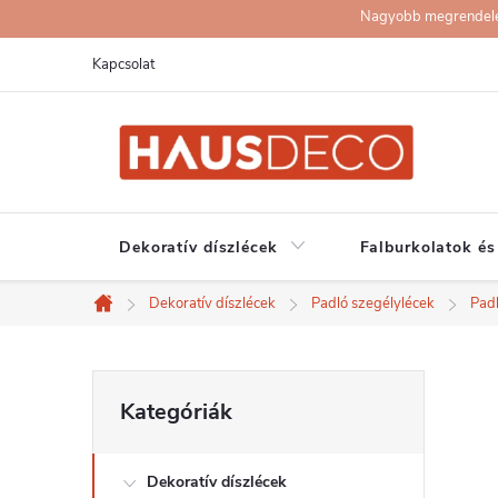
Ugrás
Nagyobb megrendelése
a
Kapcsolat
fő
tartalomhoz
Dekoratív díszlécek
Falburkolatok és
Dekoratív díszlécek
Padló szegélylécek
Pad
Kezdőlap
O
Kategóriák
Kategóriák
átugrása
l
Dekoratív díszlécek