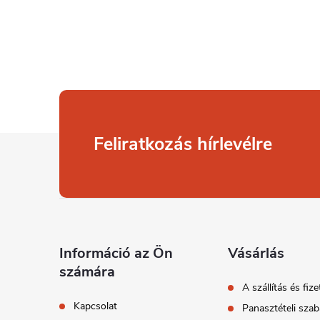
L
Feliratkozás hírlevélre
á
b
l
Információ az Ön
Vásárlás
számára
é
A szállítás és fize
Kapcsolat
Panasztételi szab