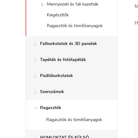
Mennyezeti és fali kazetták
M
Kiegészítők
H
Ragasztók és tömítőanyagok
Falburkolatok és 3D panelek
Tapéták és fotótapéták
Padlóburkolatok
Szerszámok
Ragasztók
Ragasztók és tömítőanyagok
HOMLOKZAT ÉS KÜLSŐ