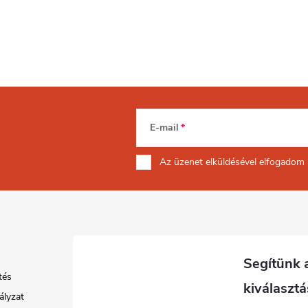
E-mail
Az üzenet
elküldésével elfogadom
tés
ályzat