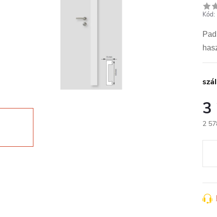
Kód:
Padl
has
szál
3
2 57
Egys