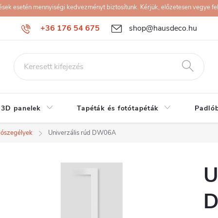
k esetén mennyiségi kedvezményt biztosítunk. Kérjük, előzetesen vegye fel 
+36 176 54 675
shop@hausdeco.hu
 3D panelek
Tapéták és fotótapéták
Padló
lószegélyek
Univerzális rúd DW06A
U