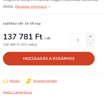
ötvözi.
Részletes információ
szállítási idő: 14-18 nap
137 781 Ft
/ db
108 489 Ft ÁFA nélkül
Egységár:
HOZZÁADÁS A KOSÁRHOZ
Kérdés
Nyomon követés
Márka:
Carpet Decor