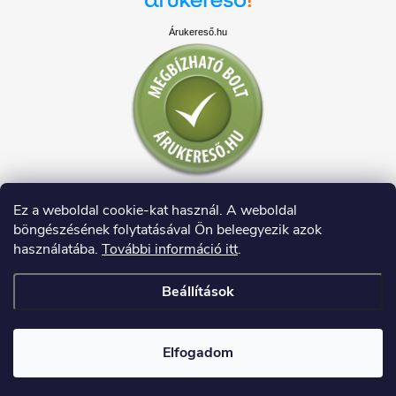
Árukereső.hu
Ez a weboldal cookie-kat használ. A weboldal
böngészésének folytatásával Ön beleegyezik azok
használatába.
További információ itt
.
Beállítások
Copyright 2026
HAUSDECO.HU
. Minden jog fenntartva.
Elfogadom
Shoptet készítette