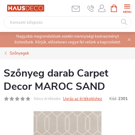
Ugrás
KOSÁR
a
fő
tartalomhoz
Nagyobb megrendelések esetén mennyiségi kedvezményt
biztosítunk. Kérjük, előzetesen vegye fel velünk a kapcsolatot.
Szőnyegek
Szőnyeg darab Carpet
Decor MAROC SAND
Nincs értékelés
Ugrás az értékeléshez
Kód:
2301