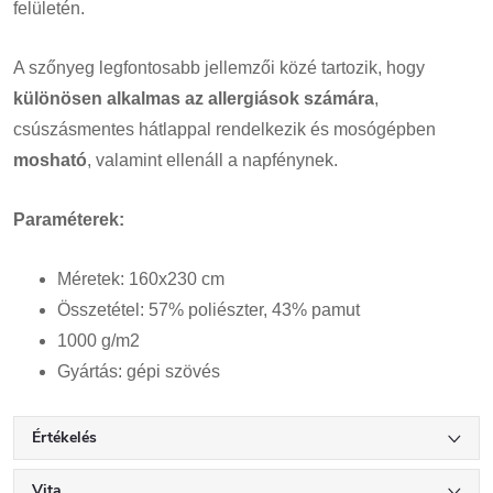
felületén.
A szőnyeg legfontosabb jellemzői közé tartozik, hogy
különösen alkalmas az allergiások számára
,
csúszásmentes hátlappal rendelkezik és mosógépben
mosható
, valamint ellenáll a napfénynek.
Paraméterek:
Méretek: 160x230 cm
Összetétel: 57% poliészter, 43% pamut
1000 g/m2
Gyártás: gépi szövés
Értékelés
Vita