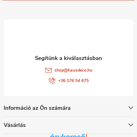
l
é
c
shop
@
hausdeco.hu
+36 176 54 675
Információ az Ön számára
Vásárlás