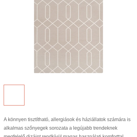
A könnyen tisztítható, allergiások és háziállatok számára is
alkalmas szőnyegek sorozata a legújabb trendeknek
megfelelő dizájnt rendkívül magas használati komforttal