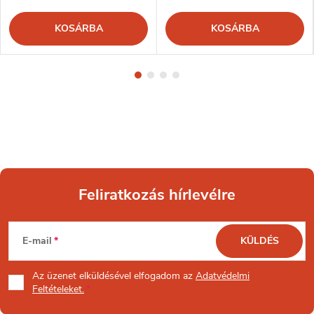
KOSÁRBA
KOSÁRBA
Feliratkozás hírlevélre
L
E-mail
KÜLDÉS
á
Az üzenet
elküldésével elfogadom az
Adatvédelmi
b
Feltételeket.