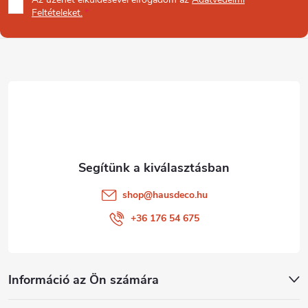
b
Feltételeket.
l
é
c
shop
@
hausdeco.hu
+36 176 54 675
Információ az Ön számára