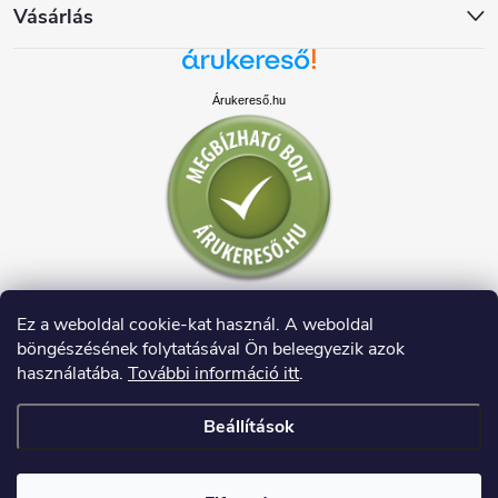
Vásárlás
Árukereső.hu
Ez a weboldal cookie-kat használ. A weboldal
böngészésének folytatásával Ön beleegyezik azok
használatába.
További információ itt
.
Beállítások
Copyright 2026
HAUSDECO.HU
. Minden jog fenntartva.