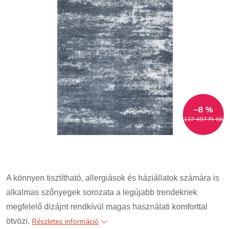
–8 %
137 497 Ft-tól
A könnyen tisztítható, allergiások és háziállatok számára is
alkalmas szőnyegek sorozata a legújabb trendeknek
megfelelő dizájnt rendkívül magas használati komforttal
ötvözi.
Részletes információ