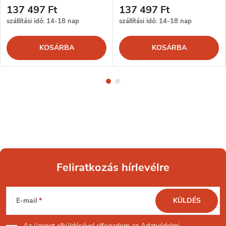
137 497 Ft
137 497 Ft
szállítási idő: 14-18 nap
szállítási idő: 14-18 nap
KOSÁRBA
KOSÁRBA
Feliratkozás hírlevélre
L
E-mail
KÜLDÉS
á
Az üzenet
elküldésével elfogadom az
Adatvédelmi