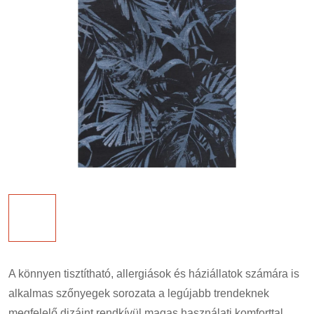
A könnyen tisztítható, allergiások és háziállatok számára is
alkalmas szőnyegek sorozata a legújabb trendeknek
megfelelő dizájnt rendkívül magas használati komforttal