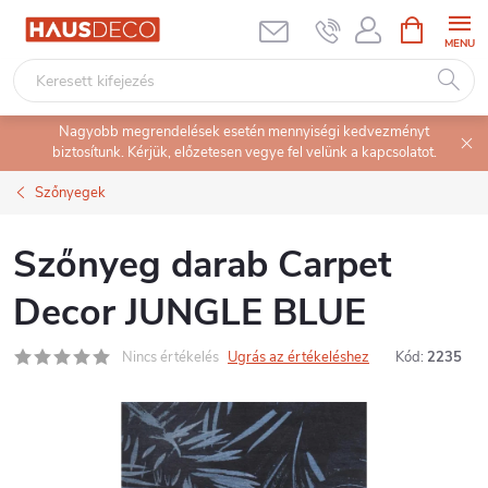
Ugrás
KOSÁR
a
fő
tartalomhoz
Nagyobb megrendelések esetén mennyiségi kedvezményt
biztosítunk. Kérjük, előzetesen vegye fel velünk a kapcsolatot.
Szőnyegek
Szőnyeg darab Carpet
Decor JUNGLE BLUE
Nincs értékelés
Ugrás az értékeléshez
Kód:
2235