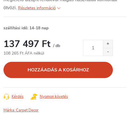
ötvözi.
Részletes információ
szállítási idő: 14-18 nap
137 497 Ft
/ db
108 265 Ft ÁFA nélkül
Egységár:
HOZZÁADÁS A KOSÁRHOZ
Kérdés
Nyomon követés
Márka:
Carpet Decor