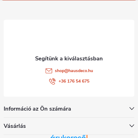
l
é
c
shop
@
hausdeco.hu
+36 176 54 675
Információ az Ön számára
Vásárlás