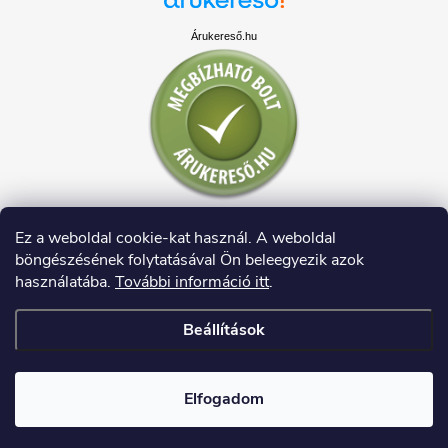
Árukereső.hu
Ez a weboldal cookie-kat használ. A weboldal
böngészésének folytatásával Ön beleegyezik azok
használatába.
További információ itt
.
Beállítások
Copyright 2026
HAUSDECO.HU
. Minden jog fenntartva.
Elfogadom
Shoptet készítette