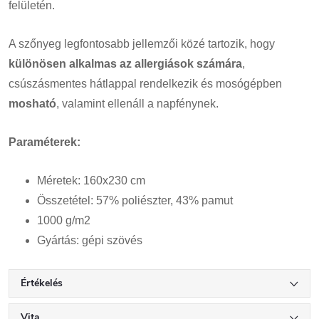
felületén.
A szőnyeg legfontosabb jellemzői közé tartozik, hogy
különösen alkalmas az allergiások számára
,
csúszásmentes hátlappal rendelkezik és mosógépben
mosható
, valamint ellenáll a napfénynek.
Paraméterek:
Méretek: 160x230 cm
Összetétel: 57% poliészter, 43% pamut
1000 g/m2
Gyártás: gépi szövés
Értékelés
Vita