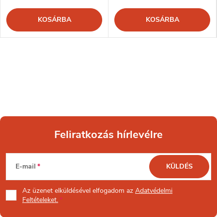
KOSÁRBA
KOSÁRBA
Feliratkozás hírlevélre
L
E-mail
KÜLDÉS
á
Az üzenet
elküldésével elfogadom az
Adatvédelmi
b
Feltételeket.