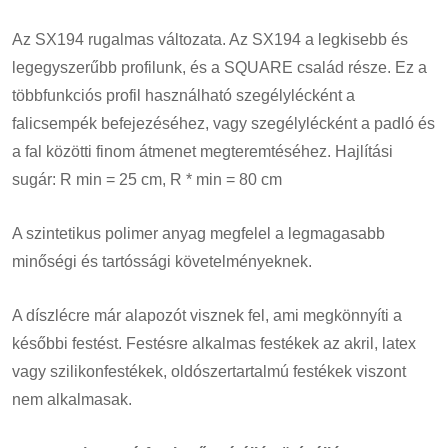
Az SX194 rugalmas változata. Az SX194 a legkisebb és
legegyszerűbb profilunk, és a SQUARE család része. Ez a
többfunkciós profil használható szegélylécként a
falicsempék befejezéséhez, vagy szegélylécként a padló és
a fal közötti finom átmenet megteremtéséhez. Hajlítási
sugár: R min = 25 cm, R * min = 80 cm
A szintetikus polimer anyag megfelel a legmagasabb
minőségi és tartóssági követelményeknek.
A díszlécre már alapozót visznek fel, ami megkönnyíti a
későbbi festést. Festésre alkalmas festékek az akril, latex
vagy szilikonfestékek, oldószertartalmú festékek viszont
nem alkalmasak.