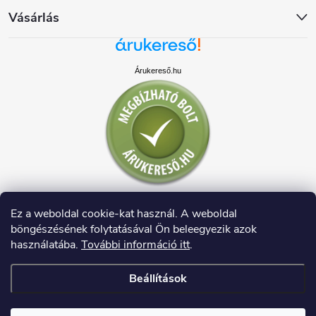
Vásárlás
Árukereső.hu
Ez a weboldal cookie-kat használ. A weboldal
böngészésének folytatásával Ön beleegyezik azok
használatába.
További információ itt
.
Beállítások
Copyright 2026
HAUSDECO.HU
. Minden jog fenntartva.