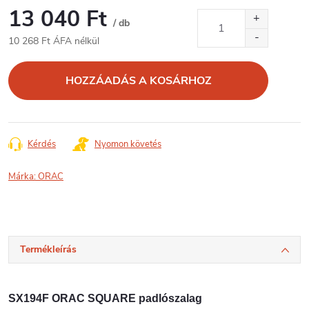
13 040 Ft
/ db
10 268 Ft ÁFA nélkül
Egységár:
HOZZÁADÁS A KOSÁRHOZ
Kérdés
Nyomon követés
Márka:
ORAC
Termékleírás
SX194F ORAC SQUARE padlószalag