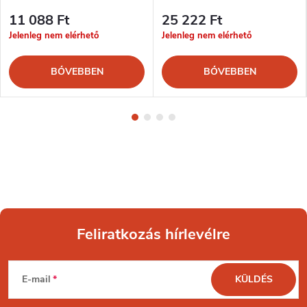
11 088 Ft
25 222 Ft
Jelenleg nem elérhető
Jelenleg nem elérhető
BŐVEBBEN
BŐVEBBEN
Feliratkozás hírlevélre
L
E-mail
KÜLDÉS
á