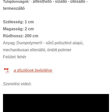
Tulajdonságok
:
-
átfesthető - vízálló - ütésálló -
termeszálló
Szélesség: 1 cm
Magasság: 2 cm
Rúdhossz: 200 cm
Anyag: Duropolymer® - sűrű polisztirol alapú,
mechanikusan ellenálló, öntött polimer
Felület: fehér
a díszlécek beépítése
:
Szerelési videó