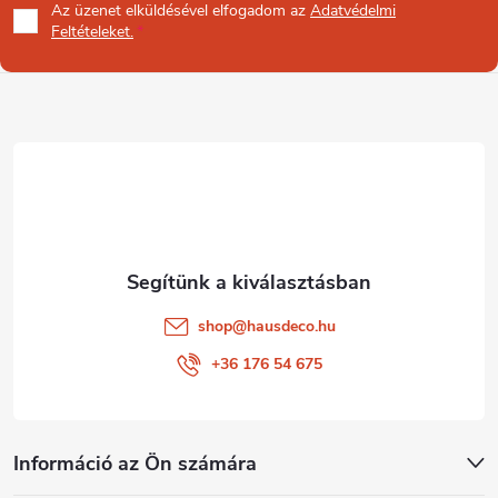
Az üzenet
elküldésével elfogadom az
Adatvédelmi
b
Feltételeket.
l
é
c
shop
@
hausdeco.hu
+36 176 54 675
Információ az Ön számára