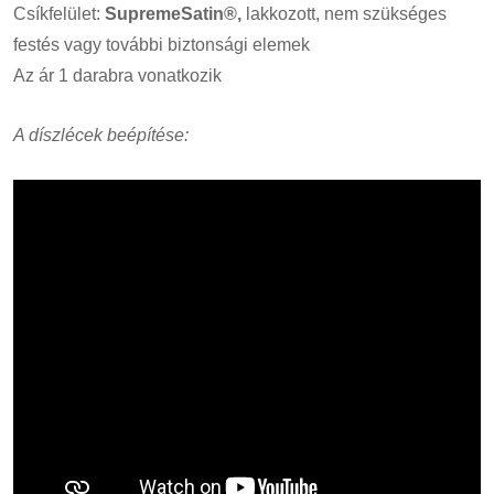
Csíkfelület:
SupremeSatin®,
lakkozott, nem szükséges
festés vagy további biztonsági elemek
Az ár 1 darabra vonatkozik
A díszlécek beépítése: