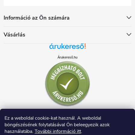
Információ az Ön számára
Vásárlás
Árukereső.hu
Ez a weboldal cookie-kat használ. A weboldal
böngészésének folytatásával Ön beleegyezik azok
használatába.
További információ itt
.