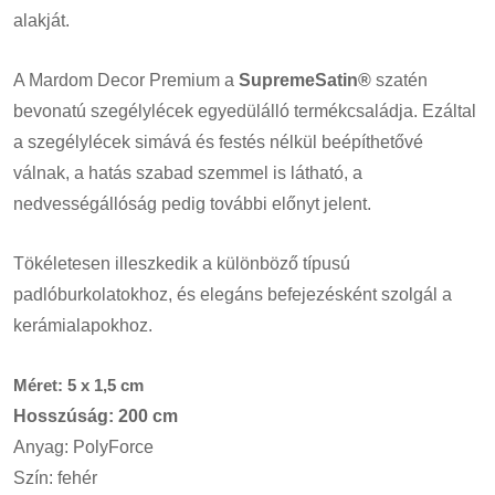
alakját.
A Mardom Decor Premium a
SupremeSatin®
szatén
bevonatú szegélylécek egyedülálló termékcsaládja. Ezáltal
a szegélylécek simává és festés nélkül beépíthetővé
válnak, a hatás szabad szemmel is látható, a
nedvességállóság pedig további előnyt jelent.
Tökéletesen illeszkedik a különböző típusú
padlóburkolatokhoz, és elegáns befejezésként szolgál a
kerámialapokhoz.
Méret: 5 x 1,5 cm
Hosszúság: 200 cm
Anyag: PolyForce
Szín: fehér