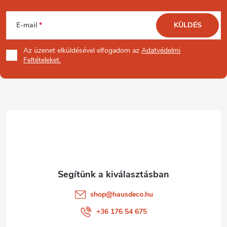
L
E-mail
KÜLDÉS
á
Az üzenet
elküldésével elfogadom az
Adatvédelmi
b
Feltételeket.
l
é
c
shop
@
hausdeco.hu
+36 176 54 675