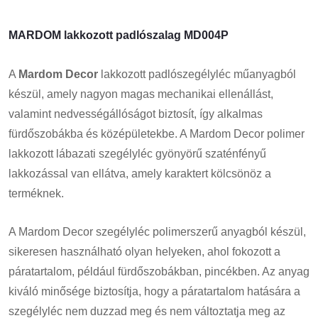
MARDOM lakkozott padlószalag MD004P
A
Mardom Decor
lakkozott padlószegélyléc műanyagból
készül, amely nagyon magas mechanikai ellenállást,
valamint nedvességállóságot biztosít, így alkalmas
fürdőszobákba és középületekbe. A Mardom Decor polimer
lakkozott lábazati szegélyléc gyönyörű szaténfényű
lakkozással van ellátva, amely karaktert kölcsönöz a
terméknek.
A Mardom Decor szegélyléc polimerszerű anyagból készül,
sikeresen használható olyan helyeken, ahol fokozott a
páratartalom, például fürdőszobákban, pincékben. Az anyag
kiváló minősége biztosítja, hogy a páratartalom hatására a
szegélyléc nem duzzad meg és nem változtatja meg az