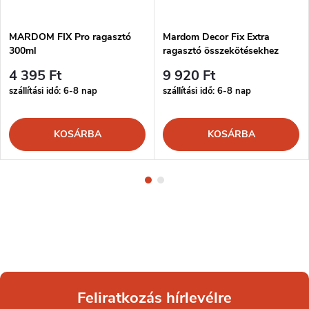
MARDOM FIX Pro ragasztó
Mardom Decor Fix Extra
300ml
ragasztó összekötésekhez
300ml
4 395 Ft
9 920 Ft
szállítási idő: 6-8 nap
szállítási idő: 6-8 nap
KOSÁRBA
KOSÁRBA
Feliratkozás hírlevélre