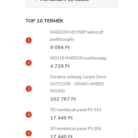
TOP 10 TERMÉK
MARDOM MD358P lakkozott
padlószegély
9 094 Ft
MD018 MARDOM padlószalag
4 729 Ft
Darabos szőnyeg Carpet Decor
OUTDOOR - GRANO AMBER
ROUND
102 767 Ft
3D homlokzati panel PS 010
17 440 Ft
3D homlokzati panel PS 006
17 440 Ft