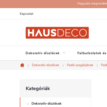
Ugrás
Nagyobb megrendelése
a
Kapcsolat
fő
tartalomhoz
Dekoratív díszlécek
Falburkolatok és
Dekoratív díszlécek
Padló szegélylécek
Pad
Kezdőlap
O
Kategóriák
Kategóriák
átugrása
l
Dekoratív díszlécek