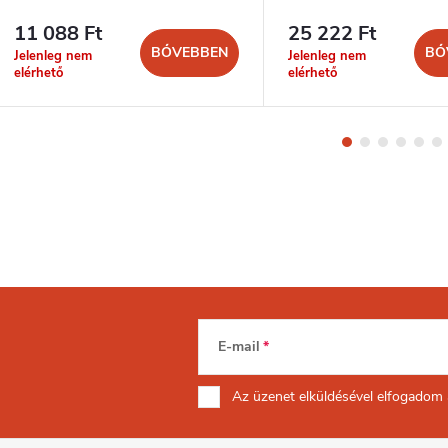
11 088 Ft
25 222 Ft
BŐVEBBEN
BŐ
Jelenleg nem
Jelenleg nem
elérhető
elérhető
E-mail
Az üzenet
elküldésével elfogadom