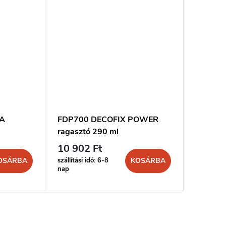
RA
FDP700 DECOFIX POWER
FL300 D
ragasztó 290 ml
ml
10 902 Ft
8 299 
szállítási idő: 6-8
szállítási 
OSÁRBA
KOSÁRBA
nap
nap