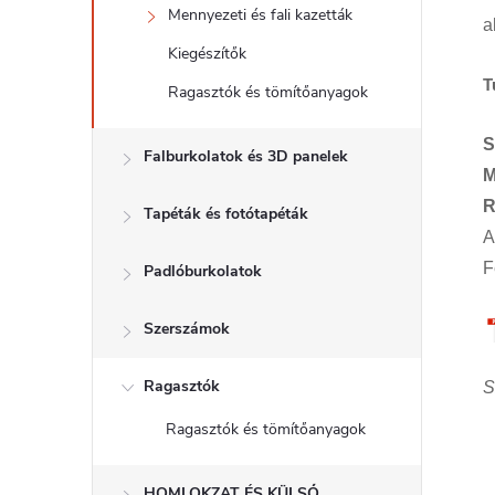
Mennyezeti és fali kazetták
a
Kiegészítők
T
Ragasztók és tömítőanyagok
S
Falburkolatok és 3D panelek
M
R
Tapéták és fotótapéták
A
F
Padlóburkolatok
Szerszámok
Ragasztók
S
Ragasztók és tömítőanyagok
HOMLOKZAT ÉS KÜLSŐ