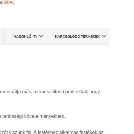
a:
ORAC
HASONLÓ (7)
KAPCSOLÓDÓ TERMÉKEK
Kombinálja más, azonos stílusú profilokkal, hogy
s tartóssági követelményeknek.
ót viszünk fel. A festéshez alkalmas festékek az