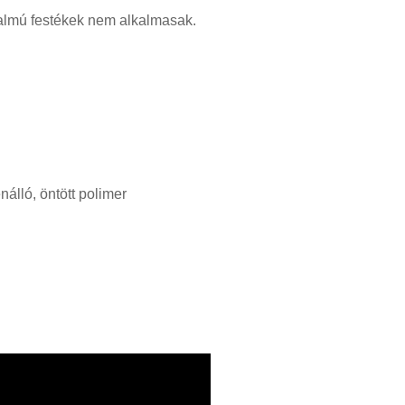
rtalmú festékek nem alkalmasak.
álló, öntött polimer