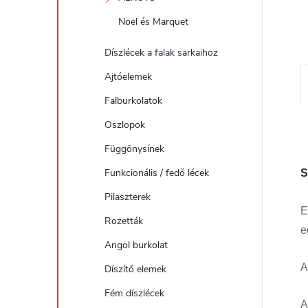
l
Noel és Marquet
Díszlécek a falak sarkaihoz
Ajtóelemek
Falburkolatok
Oszlopok
Függönysínek
Funkcionális / fedő lécek
S
Pilaszterek
E
Rozetták
e
Angol burkolat
A
Díszítő elemek
Fém díszlécek
A