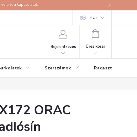
velünk a kapcsolatot.
HUF
KOSÁR
Üres kosár
Bejelentkezés
burkolatok
Szerszámok
Ragasztók
X172 ORAC
adlósín