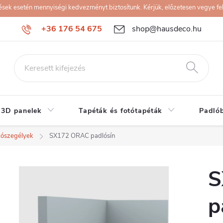
k esetén mennyiségi kedvezményt biztosítunk. Kérjük, előzetesen vegye fel 
+36 176 54 675
shop@hausdeco.hu
 3D panelek
Tapéták és fotótapéták
Padló
lószegélyek
SX172 ORAC padlósín
S
p