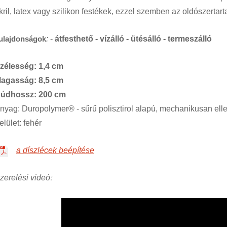
kril, latex vagy szilikon festékek, ezzel szemben az oldószerta
ulajdonságok
:
-
átfesthető - vízálló - ütésálló - termeszálló
zélesség: 1,4 cm
agasság: 8,5 cm
údhossz: 200 cm
nyag: Duropolymer® - sűrű polisztirol alapú, mechanikusan ellen
elület: fehér
a díszlécek beépítése
:
zerelési videó