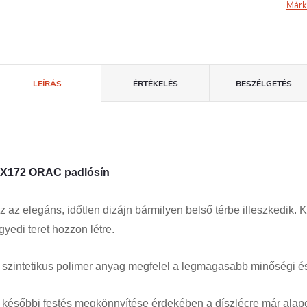
Márk
LEÍRÁS
ÉRTÉKELÉS
BESZÉLGETÉS
X172 ORAC padlósín
z az elegáns, időtlen dizájn bármilyen belső térbe illeszkedik. 
gyedi teret hozzon létre.
 szintetikus polimer anyag megfelel a legmagasabb minőségi é
 későbbi festés megkönnyítése érdekében a díszlécre már alapoz