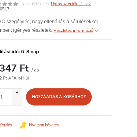
Nincs értékelés
Ugrás az értékeléshez
6517
 szegélyléc, nagy ellenállás a sérülésekkel
mben, igényes részletek.
Részletes információ
lítási idő: 6-8 nap
 347 Ft
/ db
2 Ft ÁFA nélkül
égár:
HOZZÁADÁS A KOSÁRHOZ
Kérdés
Nyomon követés