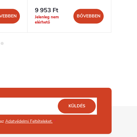
9 953 Ft
3 281 
VEBBEN
BŐVEBBEN
Jelenleg nem
szállítási 
elérhető
nap
KÜLDÉS
 az
Adatvédelmi Feltételeket.