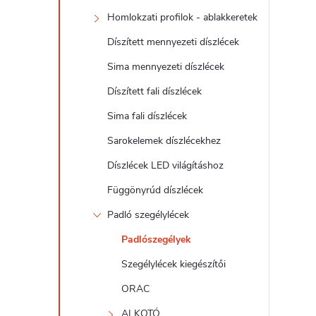
d
Homlokzati profilok - ablakkeretek
a
Díszített mennyezeti díszlécek
l
Sima mennyezeti díszlécek
Díszített fali díszlécek
s
Sima fali díszlécek
ó
Sarokelemek díszlécekhez
Díszlécek LED világításhoz
p
Függönyrúd díszlécek
a
Padló szegélylécek
Padlószegélyek
n
Szegélylécek kiegészítői
e
ORAC
ALKOTÓ