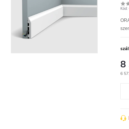
Kód:
ORAC
sze
szál
8
6 57
Egys