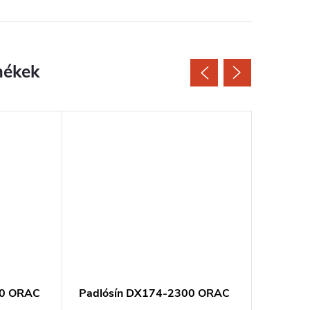
00 ORAC
Padlósín DX174-2300 ORAC
MARDOM
padlós