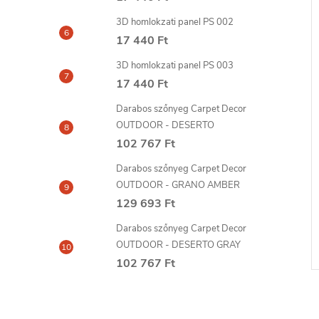
3D homlokzati panel PS 002
17 440 Ft
3D homlokzati panel PS 003
17 440 Ft
Darabos szőnyeg Carpet Decor
OUTDOOR - DESERTO
102 767 Ft
FILLER glett 310
FIX ALL TURBO ragasztó
Darabos szőnyeg Carpet Decor
290ml SOUDAL
OUTDOOR - GRANO AMBER
129 693 Ft
5 298 Ft
6-8
szállítási idő: 6-8
KOSÁRBA
KOSÁRBA
Darabos szőnyeg Carpet Decor
nap
OUTDOOR - DESERTO GRAY
102 767 Ft