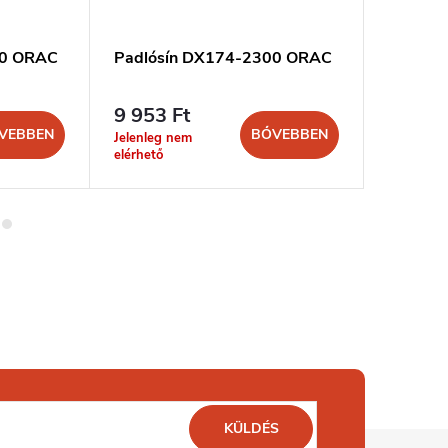
00 ORAC
Padlósín DX174-2300 ORAC
MARDOM
padlós
9 953 Ft
3 259 
VEBBEN
BŐVEBBEN
Jelenleg nem
szállítási 
elérhető
nap
KÜLDÉS