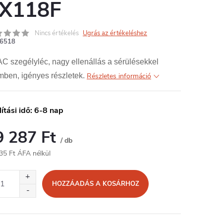
X118F
Nincs értékelés
Ugrás az értékeléshez
6518
 szegélyléc, nagy ellenállás a sérülésekkel
mben, igényes részletek.
Részletes információ
lítási idő: 6-8 nap
9 287 Ft
/ db
35 Ft ÁFA nélkül
égár:
HOZZÁADÁS A KOSÁRHOZ