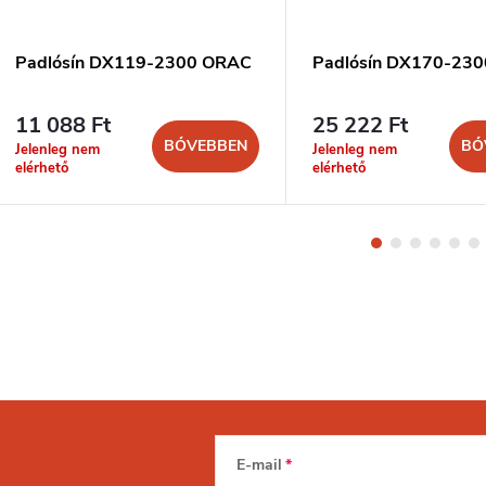
Padlósín DX119-2300 ORAC
Padlósín DX170-23
11 088 Ft
25 222 Ft
BŐVEBBEN
BŐ
Jelenleg nem
Jelenleg nem
elérhető
elérhető
E-mail