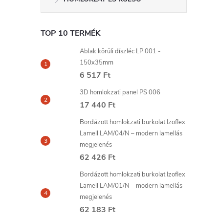
TOP 10 TERMÉK
Ablak körüli díszléc LP 001 -
150x35mm
6 517 Ft
3D homlokzati panel PS 006
17 440 Ft
Bordázott homlokzati burkolat Izoflex
Lamell LAM/04/N – modern lamellás
megjelenés
62 426 Ft
Bordázott homlokzati burkolat Izoflex
Lamell LAM/01/N – modern lamellás
megjelenés
62 183 Ft