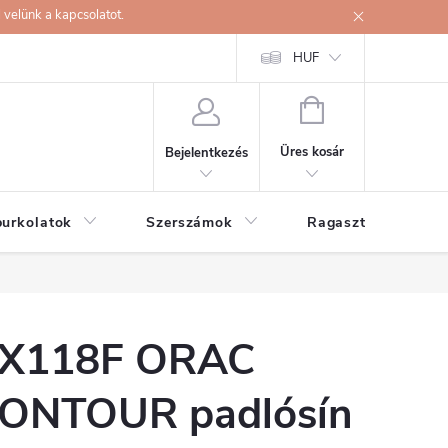
velünk a kapcsolatot.
HUF
KOSÁR
Üres kosár
Bejelentkezés
burkolatok
Szerszámok
Ragasztók
X118F ORAC
ONTOUR padlósín