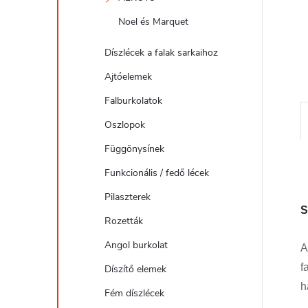
l
Noel és Marquet
Díszlécek a falak sarkaihoz
Ajtóelemek
Falburkolatok
Oszlopok
Függönysínek
Funkcionális / fedő lécek
Pilaszterek
S
Rozetták
Angol burkolat
A
f
Díszítő elemek
h
Fém díszlécek