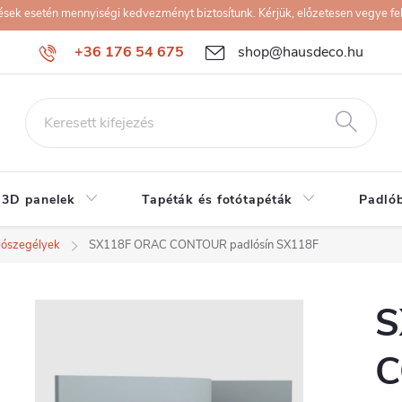
k esetén mennyiségi kedvezményt biztosítunk. Kérjük, előzetesen vegye fel 
+36 176 54 675
shop@hausdeco.hu
 3D panelek
Tapéták és fotótapéták
Padló
lószegélyek
SX118F ORAC CONTOUR padlósín SX118F
S
C