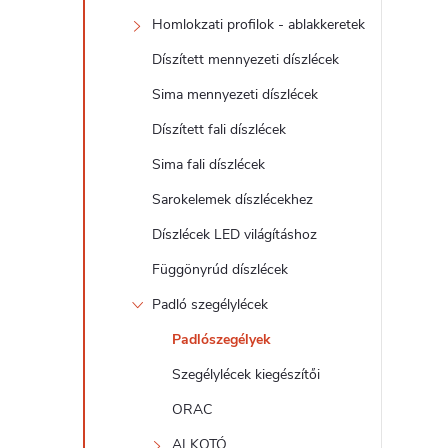
d
Homlokzati profilok - ablakkeretek
a
Díszített mennyezeti díszlécek
l
Sima mennyezeti díszlécek
Díszített fali díszlécek
s
Sima fali díszlécek
ó
Sarokelemek díszlécekhez
Díszlécek LED világításhoz
p
Függönyrúd díszlécek
a
Padló szegélylécek
Padlószegélyek
n
Szegélylécek kiegészítői
e
ORAC
ALKOTÓ