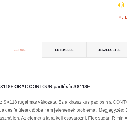
Márk
LEÍRÁS
ÉRTÉKELÉS
BESZÉLGETÉS
X118F ORAC CONTOUR padlósín SX118F
z SX118 rugalmas változata. Ez a klasszikus padlósín a CONTOU
alak és felületek többé nem jelentenek problémát. Megjegyzés
asználjon. Az elemet a falra kell csavarozni. Flex sugár: R min 