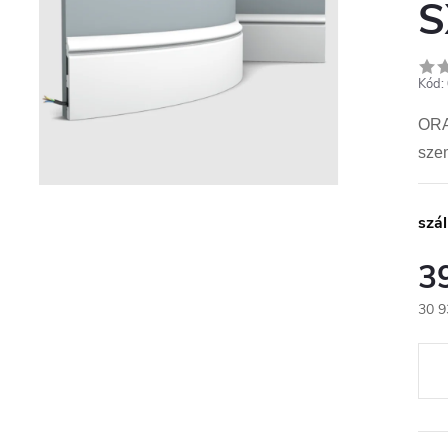
S
Kód:
ORAC
sze
szál
3
30 9
Egys