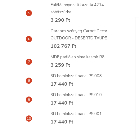
Fali/Mennyezeti kazetta 4214
sötétszürke
3 290 Ft
Darabos szőnyeg Carpet Decor
OUTDOOR - DESERTO TAUPE
102 767 Ft
MDF padlólap sima kasmír R8
3 259 Ft
3D homlokzati panel PS 008
17 440 Ft
3D homlokzati panel PS 010
FILLER glett 310
FIX ALL TURBO ragasztó
17 440 Ft
290ml SOUDAL
3D homlokzati panel PS 001
5 298 Ft
17 440 Ft
6-8
szállítási idő: 6-8
KOSÁRBA
KOSÁRBA
nap