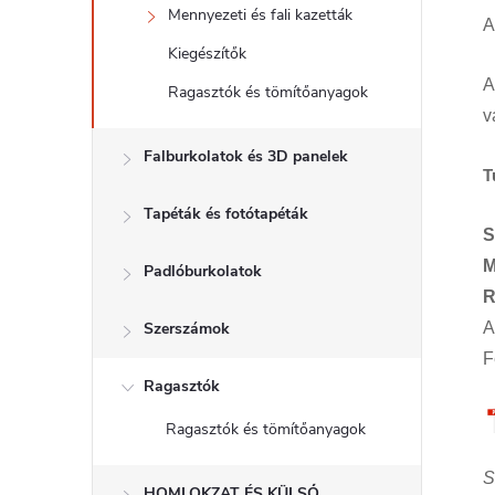
Mennyezeti és fali kazetták
A
Kiegészítők
A
Ragasztók és tömítőanyagok
v
Falburkolatok és 3D panelek
T
Tapéták és fotótapéták
S
M
Padlóburkolatok
R
Szerszámok
A
F
Ragasztók
Ragasztók és tömítőanyagok
S
HOMLOKZAT ÉS KÜLSŐ