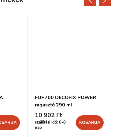
RA
FDP700 DECOFIX POWER
FL300 D
ragasztó 290 ml
ml
10 902 Ft
8 299 
szállítási idő: 6-8
szállítási 
OSÁRBA
KOSÁRBA
nap
nap