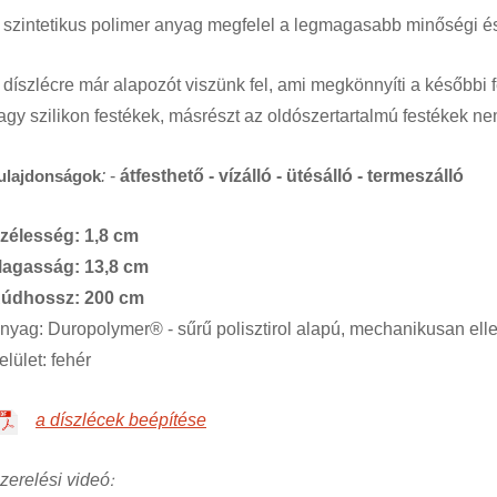
 szintetikus polimer anyag megfelel a legmagasabb minőségi é
 díszlécre már alapozót viszünk fel, ami megkönnyíti a későbbi fe
agy szilikon festékek, másrészt az oldószertartalmú festékek n
ulajdonságok
:
-
átfesthető - vízálló - ütésálló - termeszálló
zélesség: 1,8 cm
agasság: 13,8 cm
údhossz: 200 cm
nyag: Duropolymer® - sűrű polisztirol alapú, mechanikusan ellen
elület: fehér
a díszlécek beépítése
:
zerelési videó