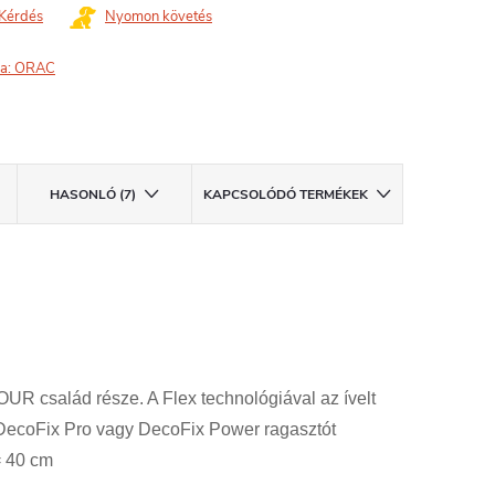
Kérdés
Nyomon követés
a:
ORAC
HASONLÓ (7)
KAPCSOLÓDÓ TERMÉKEK
R család része. A Flex technológiával az ívelt
: DecoFix Pro vagy DecoFix Power ragasztót
= 40 cm