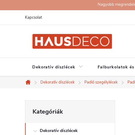
Ugrás
Nagyobb megrendelése
a
Kapcsolat
fő
tartalomhoz
Dekoratív díszlécek
Falburkolatok és
Dekoratív díszlécek
Padló szegélylécek
Pad
Kezdőlap
O
Kategóriák
Kategóriák
átugrása
l
Dekoratív díszlécek