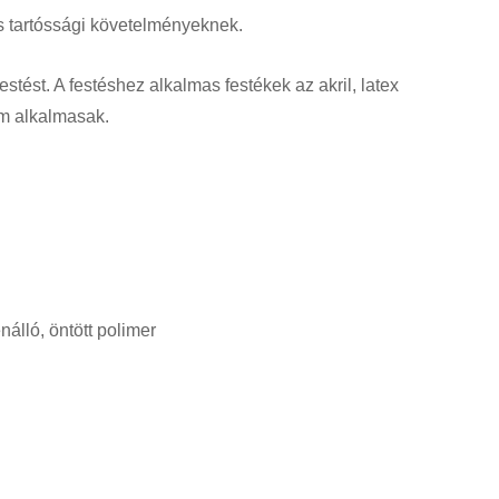
s tartóssági követelményeknek.
stést. A festéshez alkalmas festékek az akril, latex
em alkalmasak.
álló, öntött polimer