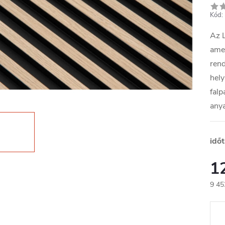
Kód:
Az L
amel
rend
hely
falp
any
idő
1
9 45
Egys