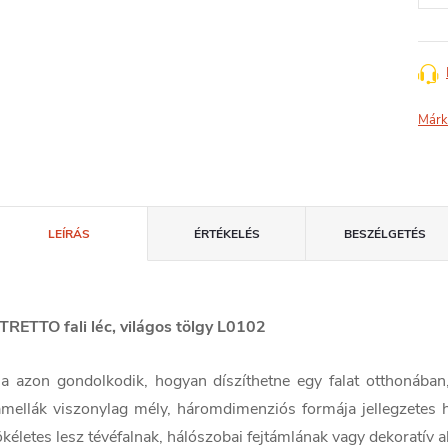
Márk
LEÍRÁS
ÉRTÉKELÉS
BESZÉLGETÉS
TRETTO fali léc, világos tölgy L0102
a azon gondolkodik, hogyan díszíthetne egy falat otthonában,
amellák viszonylag mély, háromdimenziós formája jellegzetes 
ökéletes lesz tévéfalnak, hálószobai fejtámlának vagy dekoratív