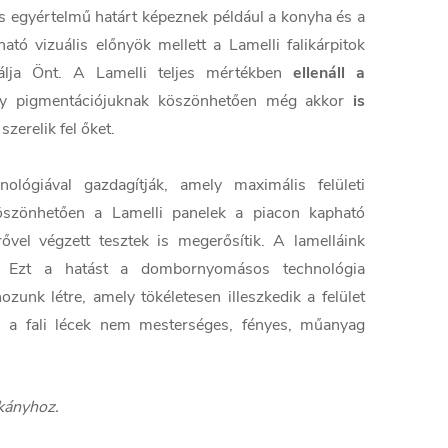
és egyértelmű határt képeznek például a konyha és a
tó vizuális előnyök mellett a Lamelli falikárpitok
lgálja Önt. A Lamelli teljes mértékben
ellenáll a
ly pigmentációjuknak köszönhetően még akkor
is
zerelik fel őket.
ológiával gazdagítják, amely maximális felületi
öszönhetően a Lamelli panelek a piacon kapható
el végzett tesztek is megerősítik. A lamelláink
. Ezt a hatást a dombornyomásos technológia
zunk létre, amely tökéletesen illeszkedik a felület
 a fali lécek nem mesterséges, fényes, műanyag
rkányhoz.