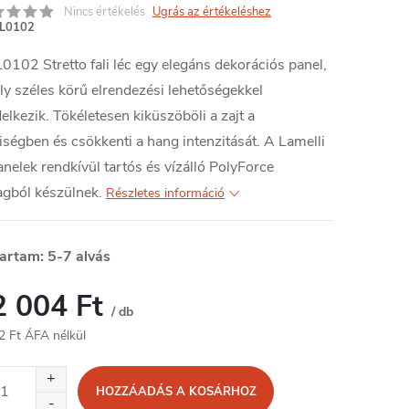
Nincs értékelés
Ugrás az értékeléshez
L0102
0102 Stretto fali léc egy elegáns dekorációs panel,
y széles körű elrendezési lehetőségekkel
elkezik. Tökéletesen kiküszöböli a zajt a
iségben és csökkenti a hang intenzitását. A Lamelli
anelek rendkívül tartós és vízálló PolyForce
agból készülnek.
Részletes információ
tartam: 5-7 alvás
2 004 Ft
/ db
2 Ft ÁFA nélkül
égár:
HOZZÁADÁS A KOSÁRHOZ