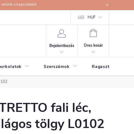
velünk a kapcsolatot.
HUF
KOSÁR
Üres kosár
Bejelentkezés
burkolatok
Szerszámok
Ragasztók
L0102
TRETTO fali léc,
ilágos tölgy L0102