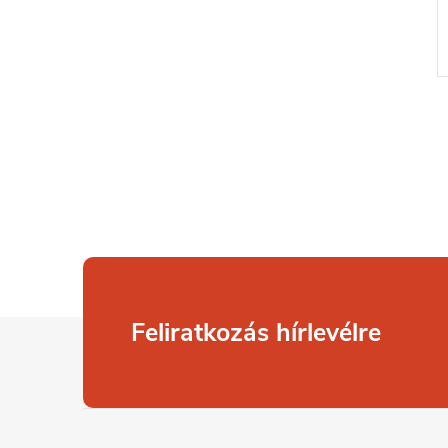
L
Feliratkozás hírlevélre
á
b