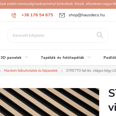
k esetén mennyiségi kedvezményt biztosítunk. Kérjük, előzetesen vegye fel 
+36 176 54 675
shop@hausdeco.hu
 3D panelek
Tapéták és fotótapéták
Padló
Mardom falburkolatok és falpanelek
STRETTO fali léc, világos tölgy 
S
v