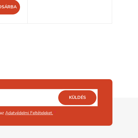
OSÁRBA
KÜLDÉS
 az
Adatvédelmi Feltételeket.