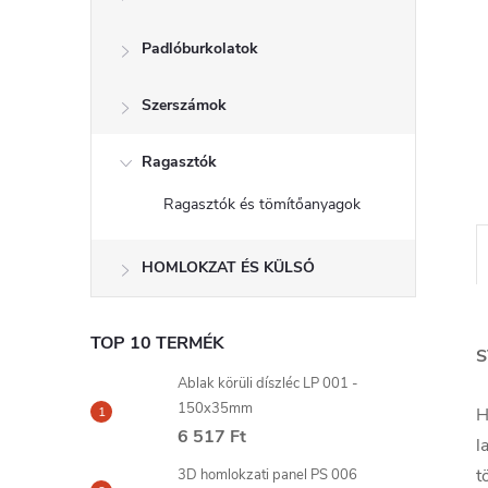
l
Padlóburkolatok
Szerszámok
Ragasztók
Ragasztók és tömítőanyagok
HOMLOKZAT ÉS KÜLSŐ
TOP 10 TERMÉK
S
Ablak körüli díszléc LP 001 -
150x35mm
H
6 517 Ft
l
t
3D homlokzati panel PS 006