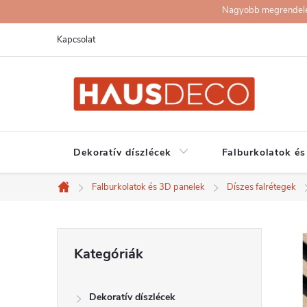
Ugrás
Nagyobb megrendelése
a
Kapcsolat
fő
tartalomhoz
Dekoratív díszlécek
Falburkolatok és
Falburkolatok és 3D panelek
Díszes falrétegek
Kezdőlap
O
Kategóriák
Kategóriák
átugrása
l
Dekoratív díszlécek