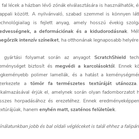
 fal lécek a házban lévő zónák elválasztására is használhatók, 
appali között. A nyilvánvaló, szabad szemmel is könnyen látha
echnológiailag is fejlett anyag, amely hosszú évekig szo
edvességnek, a deformációnak és a kidudorodásnak
. Mé
egőrzik intenzív színeiket
, ha otthonának legnaposabb helyére s
 gyártási folyamat során az anyagot
ScratchShield
techn
eménységet biztosít és
megvédi a karcolásoktól
. Ennek k
egkeményebb polimer lamellák, és a hatást a keménységmérőv
zerkezete a
tömör fa természetes textúráját utánozza
lkalmazásával érjük el, amelynek során olyan fadomborzatot ho
sszes horpadásához és erezetéhez. Ennek eredményeképpen
extúrájúak, hanem
enyhén matt, szaténos felületűek
.
ínálatunkban jobb és bal oldali végléceket is talál ehhez a falipá