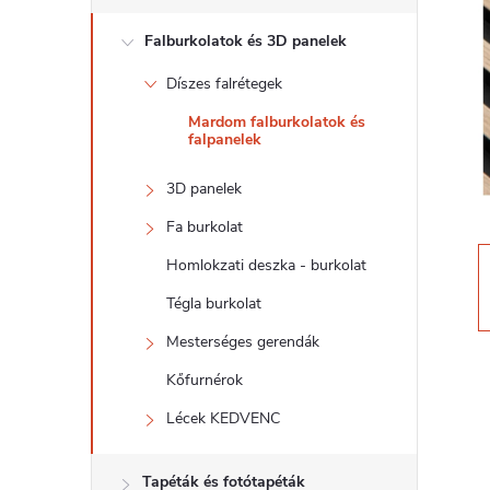
d
Falburkolatok és 3D panelek
a
Díszes falrétegek
l
Mardom falburkolatok és
falpanelek
s
3D panelek
ó
Fa burkolat
p
Homlokzati deszka - burkolat
Tégla burkolat
a
Mesterséges gerendák
n
Kőfurnérok
Lécek KEDVENC
e
Tapéták és fotótapéták