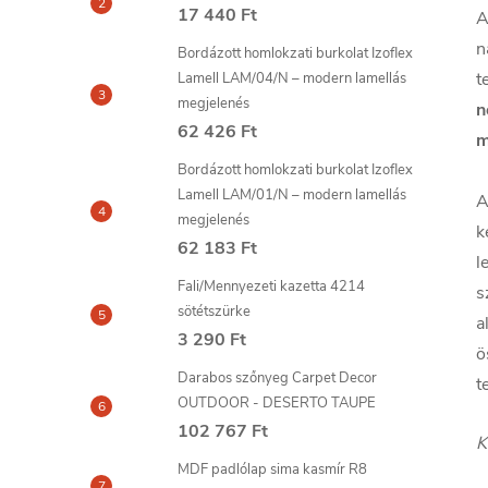
17 440 Ft
A
n
Bordázott homlokzati burkolat Izoflex
t
Lamell LAM/04/N – modern lamellás
megjelenés
n
62 426 Ft
m
Bordázott homlokzati burkolat Izoflex
Lamell LAM/01/N – modern lamellás
A
megjelenés
k
62 183 Ft
l
Fali/Mennyezeti kazetta 4214
s
sötétszürke
a
3 290 Ft
ö
Darabos szőnyeg Carpet Decor
t
OUTDOOR - DESERTO TAUPE
102 767 Ft
K
MDF padlólap sima kasmír R8