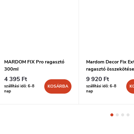
MARDOM FIX Pro ragasztó
Mardom Decor Fix Ex
300ml
ragasztó összekötés
300ml
4 395 Ft
9 920 Ft
szállítási idő: 6-8
szállítási idő: 6-8
KOSÁRBA
K
nap
nap