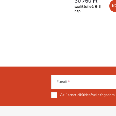
30 760 Ft
K
szállítási idő: 6-8
nap
E-mail
Az üzenet
elküldésével elfogadom