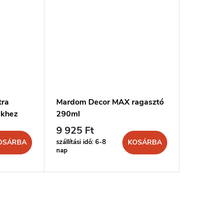
tra
Mardom Decor MAX ragasztó
MARDOM
ekhez
290ml
és stuk
9 925 Ft
4 436 
szállítási idő: 6-8
szállítási 
OSÁRBA
KOSÁRBA
nap
nap