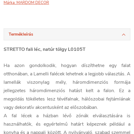
Márka:
MARDOM DECOR
Termékleírás
STRETTO fali léc, natúr tölgy L0105T
Ha azon gondolkodik, hogyan díszíthetne egy falat
otthonában, a Lamelli falécek lehetnek a legjobb választás. A
lamellák viszonylag mély, háromdimenziós formája
jellegzetes háromdimenziós hatást kelt a falon. Ez a
megoldás tökéletes lesz tévéfalnak, hálószobai fejtámlának
vagy dekoratív akcentusként az előszobában.
A fal lécek a házban lévő zónák elválasztására is
használhatók, és egyértelmű határt képeznek például a
konyha és a nappali között. A nyilvánvaló, szabad szemmel