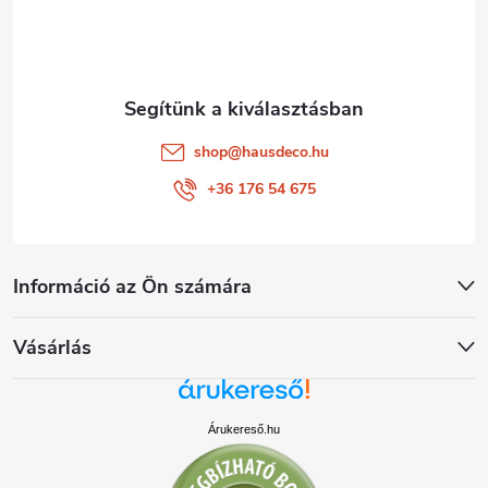
c
shop
@
hausdeco.hu
+36 176 54 675
Információ az Ön számára
Vásárlás
Árukereső.hu