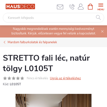
Ugrás
KOSÁR
a
fő
tartalomhoz
Nagyobb megrendelések esetén mennyiségi kedvezményt
biztosítunk. Kérjük, előzetesen vegye fel velünk a kapcsolatot.
Mardom falburkolatok és falpanelek
STRETTO fali léc, natúr
tölgy L0105T
Nincs értékelés
Ugrás az értékeléshez
Kód:
L0105T