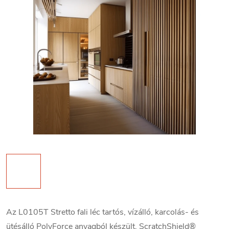
Az L0105T Stretto fali léc tartós, vízálló, karcolás- és
ütésálló PolyForce anyagból készült, ScratchShield®