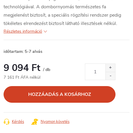
technológiával. A dombornyomás természetes fa
megjelenést biztosít, a speciális rögzítési rendszer pedig
tökéletes elrendezést biztosít látható illesztések nélkül.
Részletes információ
időtartam: 5-7 alvás
9 094 Ft
/ db
7 161 Ft ÁFA nélkül
Egységár:
HOZZÁADÁS A KOSÁRHOZ
Kérdés
Nyomon követés