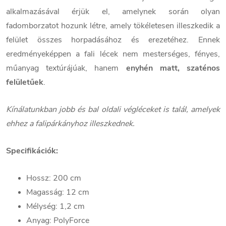
alkalmazásával érjük el, amelynek során olyan
fadomborzatot hozunk létre, amely tökéletesen illeszkedik a
felület összes horpadásához és erezetéhez. Ennek
eredményeképpen a fali lécek nem mesterséges, fényes,
műanyag textúrájúak, hanem
enyhén matt, szaténos
felületűek
.
Kínálatunkban jobb és bal oldali végléceket is talál, amelyek
ehhez a falipárkányhoz illeszkednek.
Specifikációk:
Hossz: 200 cm
Magasság: 12 cm
Mélység: 1,2 cm
Anyag: PolyForce