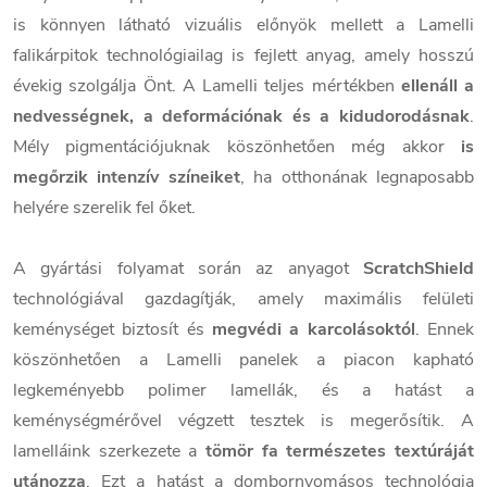
is könnyen látható vizuális előnyök mellett a Lamelli
falikárpitok technológiailag is fejlett anyag, amely hosszú
évekig szolgálja Önt. A Lamelli teljes mértékben
ellenáll a
nedvességnek, a deformációnak és a kidudorodásnak
.
Mély pigmentációjuknak köszönhetően még akkor
is
megőrzik intenzív színeiket
, ha otthonának legnaposabb
helyére szerelik fel őket.
A gyártási folyamat során az anyagot
ScratchShield
technológiával gazdagítják, amely maximális felületi
keménységet biztosít és
megvédi a karcolásoktól
. Ennek
köszönhetően a Lamelli panelek a piacon kapható
legkeményebb polimer lamellák, és a hatást a
keménységmérővel végzett tesztek is megerősítik. A
lamelláink szerkezete a
tömör fa természetes textúráját
utánozza
. Ezt a hatást a dombornyomásos technológia