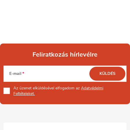
Feliratkozás hírlevélre
L
E-mail
KÜLDÉS
á
Az üzenet
elküldésével elfogadom az
Adatvédelmi
b
Feltételeket.
l
é