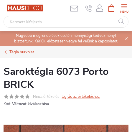
Ugrás
KOSÁR
a
fő
tartalomhoz
Nagyobb megrendelések esetén mennyiségi kedvezményt
biztosítunk. Kérjük, előzetesen vegye fel velünk a kapcsolatot.
Tégla burkolat
Saroktégla 6073 Porto
BRICK
Nincs értékelés
Ugrás az értékeléshez
Kód:
Változat kiválasztása