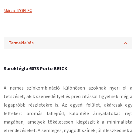
Márka:
IZOFLEX
Termékleírás
Saroktégla 6073 Porto BRICK
A nemes színkombináció különösen azoknak nyeri el a
tetszését, akik szenvedéllyel és precizitással figyelnek még a
legapróbb részletekre is. Az egyedi felület, akárcsak egy
feltekert aromás fahéjrúd, különféle árnyalatokat rejt
magában, amelyek tökéletesen kiegészítik a minimalista
elrendezéseket. A semleges, nyugodt színek jól illeszkednek a