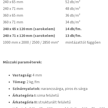
240 x 65 mm
52 db/m²
240 x 71 mm
48 db/m²
360 x 65 mm
36 db/m²
360 x 71 mm
34 db/m²
240 x 65 x 120 mm (sarokelem)
14 db/fm.
240 x 71 x 120 mm (sarokelem)
13 db/fm.
1000 mm x 2000 / 2500 / 2850 mm*
mintázattól függően
Műszaki paraméterek:
Vastagság:
4 mm
Tömeg:
2 kg/fm
Színárnyalatok:
narancssárga, piros és sárga
Árkategória I:
sima felületű
Árkategória II:
strukturált felületű