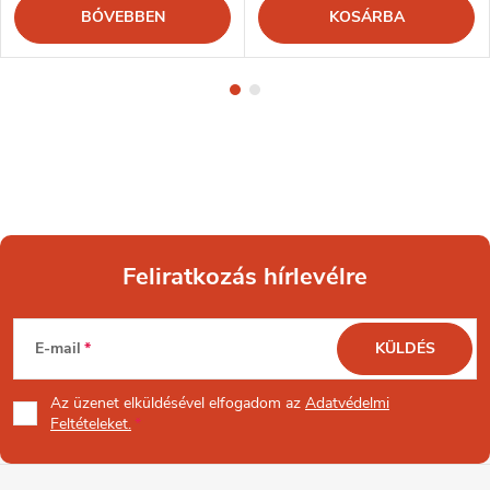
BŐVEBBEN
KOSÁRBA
Feliratkozás hírlevélre
L
E-mail
KÜLDÉS
á
Az üzenet
elküldésével elfogadom az
Adatvédelmi
b
Feltételeket.