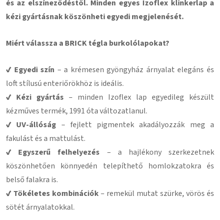
és az elszíneződéstől. Minden egyes Izoflex klinkerlap a
kézi gyártásnak köszönheti egyedi megjelenését.
Miért válassza a BRICK tégla burkolólapokat?
✔ Egyedi szín
– a krémesen gyöngyház árnyalat elegáns és
loft stílusú enteriőrökhöz is ideális.
✔ Kézi gyártás
– minden Izoflex lap egyedileg készült
kézműves termék, 1991 óta változatlanul.
✔ UV-állóság
– fejlett pigmentek akadályozzák meg a
fakulást és a mattulást.
✔ Egyszerű felhelyezés
– a hajlékony szerkezetnek
köszönhetően könnyedén telepíthető homlokzatokra és
belső falakra is.
✔ Tökéletes kombinációk
– remekül mutat szürke, vörös és
sötét árnyalatokkal.