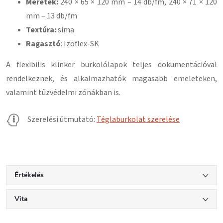
Méretek:
240 × 65 × 120 mm – 14 db/fm, 240 × 71 × 120
mm – 13 db/fm
Textúra:
sima
Ragasztó
: Izoflex-SK
A flexibilis klinker burkolólapok teljes dokumentációval
rendelkeznek, és alkalmazhatók magasabb emeleteken,
valamint tűzvédelmi zónákban is.
Szerelési útmutató:
Téglaburkolat szerelése
Értékelés
Vita