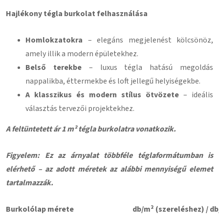
Hajlékony tégla burkolat felhasználása
Homlokzatokra
– elegáns megjelenést kölcsönöz,
amely illik a modern épületekhez.
Belső terekbe
– luxus tégla hatású megoldás
nappalikba, éttermekbe és loft jellegű helyiségekbe.
A klasszikus és modern stílus ötvözete
– ideális
választás tervezői projektekhez.
A feltüntetett ár 1 m² tégla burkolatra vonatkozik.
Figyelem: Ez az árnyalat többféle téglaformátumban is
elérhető – az adott méretek az alábbi mennyiségű elemet
tartalmazzák.
Burkolólap mérete
db/m² (szereléshez) / db