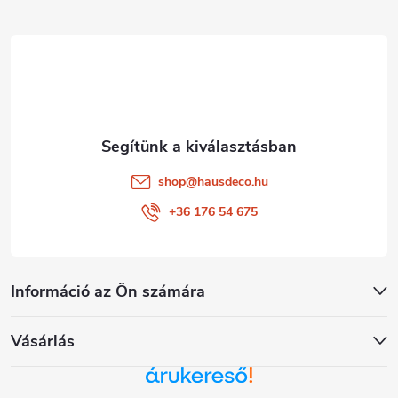
l
é
c
shop
@
hausdeco.hu
+36 176 54 675
Információ az Ön számára
Vásárlás