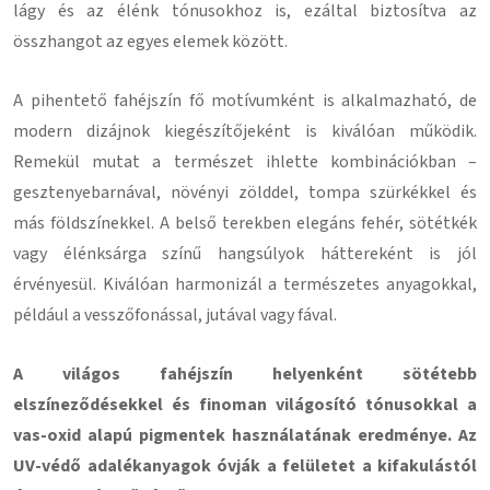
lágy és az élénk tónusokhoz is, ezáltal biztosítva az
összhangot az egyes elemek között.
A pihentető fahéjszín fő motívumként is alkalmazható, de
modern dizájnok kiegészítőjeként is kiválóan működik.
Remekül mutat a természet ihlette kombinációkban –
gesztenyebarnával, növényi zölddel, tompa szürkékkel és
más földszínekkel. A belső terekben elegáns fehér, sötétkék
vagy élénksárga színű hangsúlyok háttereként is jól
érvényesül. Kiválóan harmonizál a természetes anyagokkal,
például a vesszőfonással, jutával vagy fával.
A világos fahéjszín helyenként sötétebb
elszíneződésekkel és finoman világosító tónusokkal a
vas-oxid alapú pigmentek használatának eredménye. Az
UV-védő adalékanyagok óvják a felületet a kifakulástól