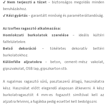
✔ Nem terjeszti a tüzet
– biztonságos megoldás minden
beruházáshoz.
✔ Kézi gyártás
– garantált minőség és paraméterállandóság.
Az Izoflex ragasztó alkalmazása:
Homlokzati burkolatok szerelése
– ideális kültéri
falfelületekre.
Belső dekoráció
– tökéletes dekoratív beltéri
burkolatokhoz.
Különféle aljzatokra
– beton, cement-mész vakolat,
gipszvakolat, OSB lap, gipszkarton stb.
A rugalmas ragasztó sűrű, pasztaszerű állagú, használatra
kész. Használat előtt elegendő alaposan átkeverni. A kész
burkolatragasztót 4 mm-es fogazott simítóval kell az
aljzatra felvinni, a fugákba pedig ecsettel kell bedolgozni.