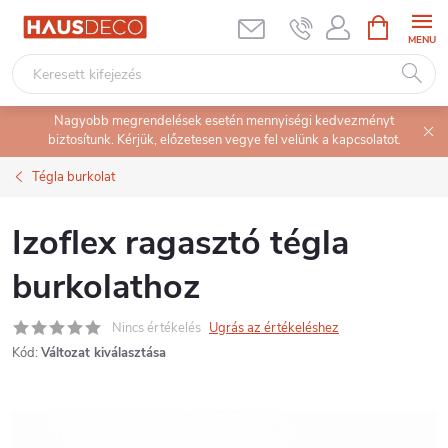
Ugrás
KOSÁR
a
fő
tartalomhoz
Nagyobb megrendelések esetén mennyiségi kedvezményt
biztosítunk. Kérjük, előzetesen vegye fel velünk a kapcsolatot.
Tégla burkolat
Izoflex ragasztó tégla
burkolathoz
Nincs értékelés
Ugrás az értékeléshez
Kód:
Változat kiválasztása