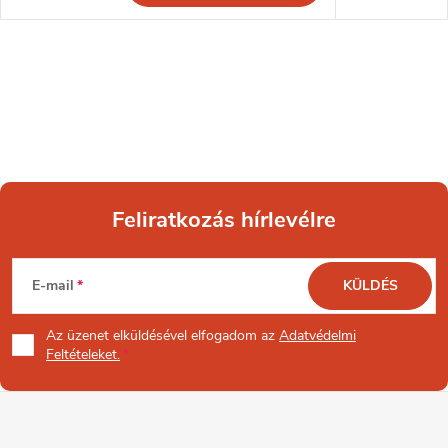
Feliratkozás hírlevélre
L
E-mail
KÜLDÉS
á
Az üzenet
elküldésével elfogadom az
Adatvédelmi
b
Feltételeket.
l