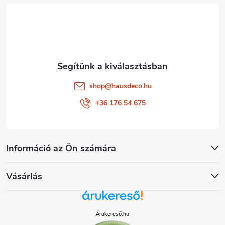
é
c
shop
@
hausdeco.hu
+36 176 54 675
Információ az Ön számára
Vásárlás
Árukereső.hu