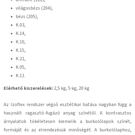
világosbézs (204),
bézs (205),
K.03,
K.14,
K.10,
K.15,
K.21,
K.05,
K.11.
Elérhető kiszerelések:
2,5 kg, 5 kg, 20 kg
Az Izoflex rendszer végső esztétikai hatása nagyban függ a
használt ragasztó-fugázó anyag színétől. A kontrasztos
árnyalatok tökéletesen kiemelik a burkolólapok színét,
formáját és az elrendezésük minőségét. A burkolólaphoz,