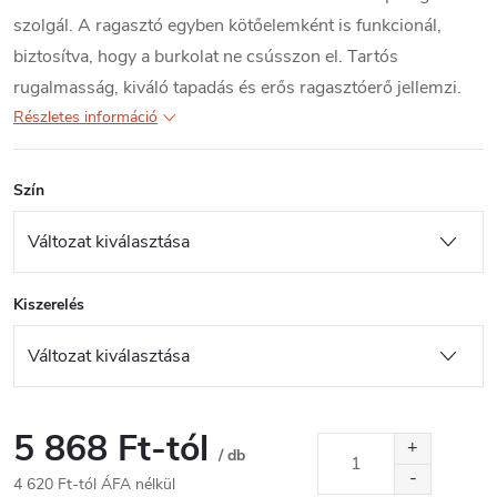
szolgál. A ragasztó egyben kötőelemként is funkcionál,
biztosítva, hogy a burkolat ne csússzon el. Tartós
rugalmasság, kiváló tapadás és erős ragasztóerő jellemzi.
Részletes információ
Szín
Kiszerelés
5 868 Ft
-tól
/ db
4 620 Ft
-tól ÁFA nélkül