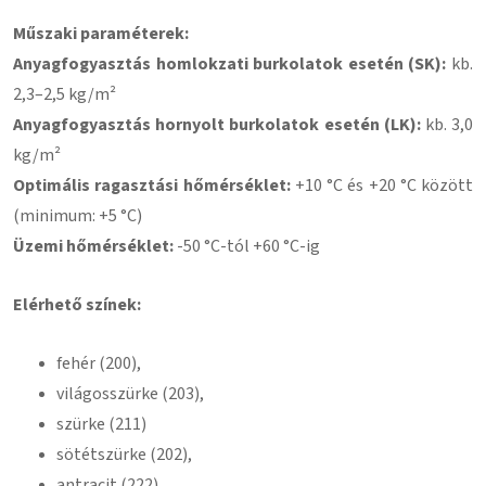
Műszaki paraméterek:
Anyagfogyasztás homlokzati burkolatok esetén (SK):
kb.
2,3–2,5 kg/m²
Anyagfogyasztás hornyolt burkolatok esetén (LK):
kb. 3,0
kg/m²
Optimális ragasztási hőmérséklet:
+10 °C és +20 °C között
(minimum: +5 °C)
Üzemi hőmérséklet:
-50 °C-tól +60 °C-ig
Elérhető színek:
fehér (200),
világosszürke (203),
szürke (211)
sötétszürke (202),
antracit (222),