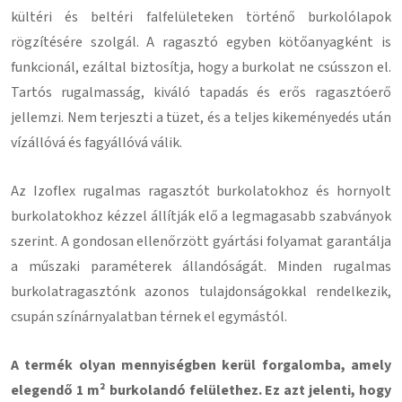
kültéri és beltéri falfelületeken történő burkolólapok
rögzítésére szolgál. A ragasztó egyben kötőanyagként is
funkcionál, ezáltal biztosítja, hogy a burkolat ne csússzon el.
Tartós rugalmasság, kiváló tapadás és erős ragasztóerő
jellemzi. Nem terjeszti a tüzet, és a teljes kikeményedés után
vízállóvá és fagyállóvá válik.
Az Izoflex rugalmas ragasztót burkolatokhoz és hornyolt
burkolatokhoz kézzel állítják elő a legmagasabb szabványok
szerint. A gondosan ellenőrzött gyártási folyamat garantálja
a műszaki paraméterek állandóságát. Minden rugalmas
burkolatragasztónk azonos tulajdonságokkal rendelkezik,
csupán színárnyalatban térnek el egymástól.
A termék olyan mennyiségben kerül forgalomba, amely
elegendő 1 m² burkolandó felülethez. Ez azt jelenti, hogy