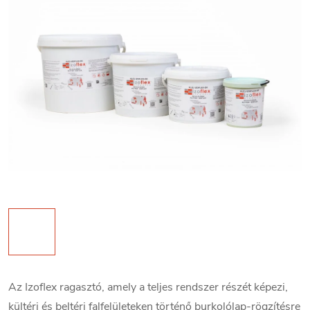
Az Izoflex ragasztó, amely a teljes rendszer részét képezi,
kültéri és beltéri falfelületeken történő burkolólap-rögzítésre