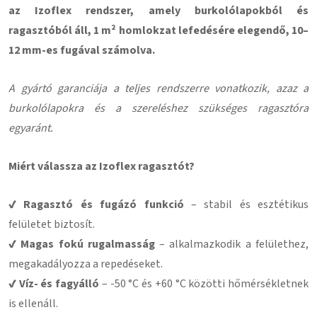
az Izoflex rendszer, amely burkolólapokból és
ragasztóból áll, 1 m² homlokzat lefedésére elegendő, 10–
12 mm-es fugával számolva.
A gyártó garanciája a teljes rendszerre vonatkozik, azaz a
burkolólapokra és a szereléshez szükséges ragasztóra
egyaránt.
Miért válassza az Izoflex ragasztót?
✔ Ragasztó és fugázó funkció
– stabil és esztétikus
felületet biztosít.
✔ Magas fokú rugalmasság
– alkalmazkodik a felülethez,
megakadályozza a repedéseket.
✔ Víz- és fagyálló
– -50 °C és +60 °C közötti hőmérsékletnek
is ellenáll.