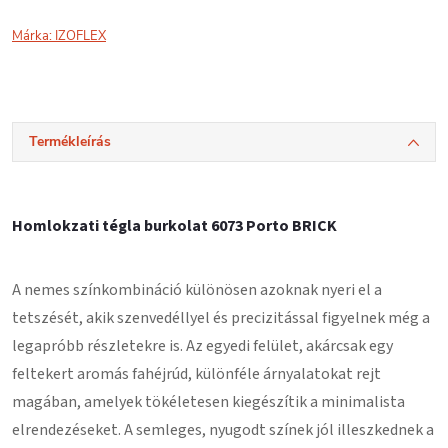
Márka:
IZOFLEX
Termékleírás
Homlokzati tégla burkolat 6073 Porto BRICK
A nemes színkombináció különösen azoknak nyeri el a
tetszését, akik szenvedéllyel és precizitással figyelnek még a
legapróbb részletekre is. Az egyedi felület, akárcsak egy
feltekert aromás fahéjrúd, különféle árnyalatokat rejt
magában, amelyek tökéletesen kiegészítik a minimalista
elrendezéseket. A semleges, nyugodt színek jól illeszkednek a