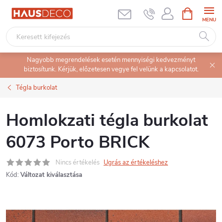
Ugrás
KOSÁR
a
fő
tartalomhoz
Nagyobb megrendelések esetén mennyiségi kedvezményt
biztosítunk. Kérjük, előzetesen vegye fel velünk a kapcsolatot.
Tégla burkolat
Homlokzati tégla burkolat
6073 Porto BRICK
Nincs értékelés
Ugrás az értékeléshez
Kód:
Változat kiválasztása