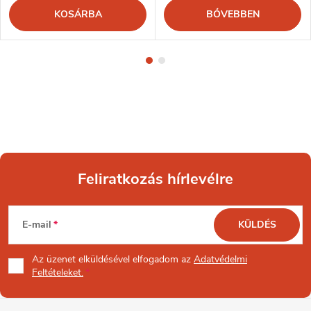
KOSÁRBA
BŐVEBBEN
Feliratkozás hírlevélre
L
E-mail
KÜLDÉS
á
Az üzenet
elküldésével elfogadom az
Adatvédelmi
b
Feltételeket.