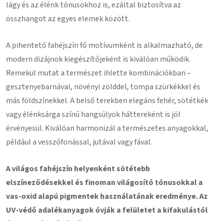
lágy és az élénk tónusokhoz is, ezáltal biztosítva az
összhangot az egyes elemek között.
A pihentető fahéjszín fő motívumként is alkalmazható, de
modern dizájnok kiegészítőjeként is kiválóan működik.
Remekül mutat a természet ihlette kombinációkban –
gesztenyebarnával, növényi zölddel, tompa szürkékkel és
más földszínekkel. A belső terekben elegáns fehér, sötétkék
vagy élénksárga színű hangsúlyok háttereként is jól
érvényesül. Kiválóan harmonizál a természetes anyagokkal,
például a vesszőfonással, jutával vagy fával.
A világos fahéjszín helyenként sötétebb
elszíneződésekkel és finoman világosító tónusokkal a
vas-oxid alapú pigmentek használatának eredménye. Az
UV-védő adalékanyagok óvják a felületet a kifakulástól