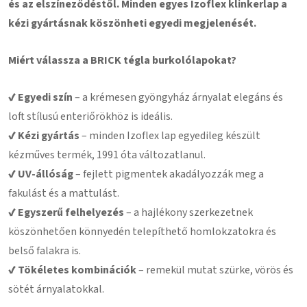
és az elszíneződéstől. Minden egyes Izoflex klinkerlap a
kézi gyártásnak köszönheti egyedi megjelenését.
Miért válassza a BRICK tégla burkolólapokat?
✔ Egyedi szín
– a krémesen gyöngyház árnyalat elegáns és
loft stílusú enteriőrökhöz is ideális.
✔ Kézi gyártás
– minden Izoflex lap egyedileg készült
kézműves termék, 1991 óta változatlanul.
✔ UV-állóság
– fejlett pigmentek akadályozzák meg a
fakulást és a mattulást.
✔ Egyszerű felhelyezés
– a hajlékony szerkezetnek
köszönhetően könnyedén telepíthető homlokzatokra és
belső falakra is.
✔ Tökéletes kombinációk
– remekül mutat szürke, vörös és
sötét árnyalatokkal.