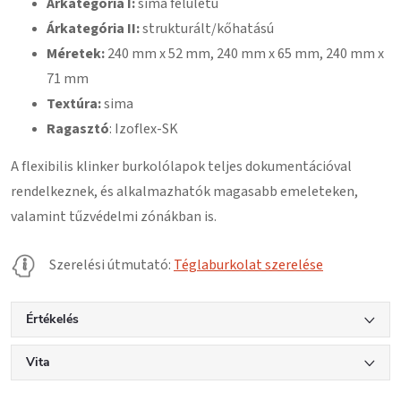
Árkategória I:
sima felületű
Árkategória II:
strukturált/kőhatású
Méretek:
240 mm x 52 mm, 240 mm x 65 mm, 240 mm x
71 mm
Textúra:
sima
Ragasztó
: Izoflex-SK
A flexibilis klinker burkolólapok teljes dokumentációval
rendelkeznek, és alkalmazhatók magasabb emeleteken,
valamint tűzvédelmi zónákban is.
Szerelési útmutató:
Téglaburkolat szerelése
Értékelés
Vita