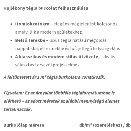
Hajlékony tégla burkolat felhasználása
Homlokzatokra
– elegáns megjelenést kölcsönöz,
amely illik a modern épületekhez.
Belső terekbe
– luxus tégla hatású megoldás
nappalikba, éttermekbe és loft jellegű helyiségekbe.
A klasszikus és modern stílus ötvözete
– ideális
választás tervezői projektekhez.
A feltüntetett ár 1 m² tégla burkolatra vonatkozik.
Figyelem: Ez az árnyalat többféle téglaformátumban is
elérhető – az adott méretek az alábbi mennyiségű elemet
tartalmazzák.
Burkolólap mérete
db/m² (szereléshez) / db