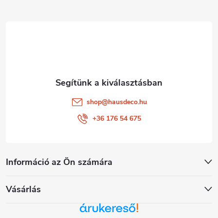
l
é
c
shop
@
hausdeco.hu
+36 176 54 675
Információ az Ön számára
Vásárlás