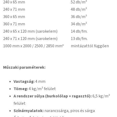
240 x 65 mm
52 db/m²
240 x 71 mm
48 db/m²
360 x 65 mm
36 db/m²
360 x 71 mm
34 db/m²
240 x 65 x 120 mm (sarokelem)
14 db/fm.
240 x 71 x 120 mm (sarokelem)
13 db/fm.
1000 mm x 2000 / 2500 / 2850 mm*
mintázattól függően
Műszaki paraméterek:
Vastagság:
4 mm
Tömeg:
4 kg/m² felület
A rendszer súlya (burkolólap + ragasztó):
6,5 kg/m²
felület
Színárnyalatok:
narancssárga, piros és sárga