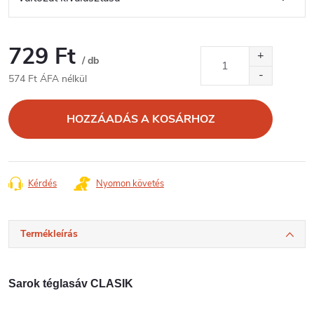
729 Ft
/ db
574 Ft ÁFA nélkül
Egységár:
HOZZÁADÁS A KOSÁRHOZ
Kérdés
Nyomon követés
Termékleírás
Sarok téglasáv CLASIK