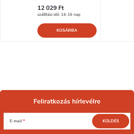
12 029 Ft
szállítási idő: 14-16 nap
KOSÁRBA
Feliratkozás hírlevélre
L
E-mail
KÜLDÉS
á