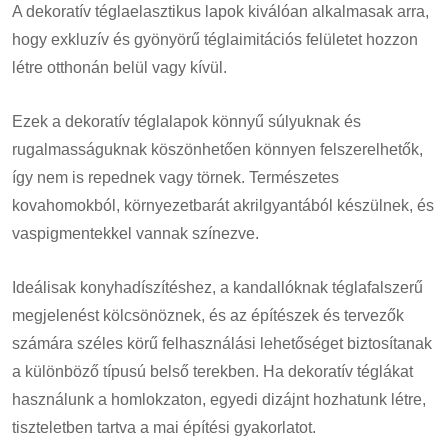
A dekoratív téglaelasztikus lapok kiválóan alkalmasak arra,
hogy exkluzív és gyönyörű téglaimitációs felületet hozzon
létre otthonán belül vagy kívül.
Ezek a dekoratív téglalapok könnyű súlyuknak és
rugalmasságuknak köszönhetően könnyen felszerelhetők,
így nem is repednek vagy törnek. Természetes
kovahomokból, környezetbarát akrilgyantából készülnek, és
vaspigmentekkel vannak színezve.
Ideálisak konyhadíszítéshez, a kandallóknak téglafalszerű
megjelenést kölcsönöznek, és az építészek és tervezők
számára széles körű felhasználási lehetőséget biztosítanak
a különböző típusú belső terekben. Ha dekoratív téglákat
használunk a homlokzaton, egyedi dizájnt hozhatunk létre,
tiszteletben tartva a mai építési gyakorlatot.