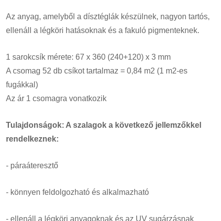
Az anyag, amelyből a dísztéglák készülnek, nagyon tartós,
ellenáll a légköri hatásoknak és a fakuló pigmenteknek.
1 sarokcsík mérete: 67 x 360 (240+120) x 3 mm
A csomag 52 db csíkot tartalmaz = 0,84 m2 (1 m2-es
fugákkal)
Az ár 1 csomagra vonatkozik
Tulajdonságok: A szalagok a következő jellemzőkkel
rendelkeznek:
- páraáteresztő
- könnyen feldolgozható és alkalmazható
- ellenáll a légköri anyagoknak és az UV sugárzásnak