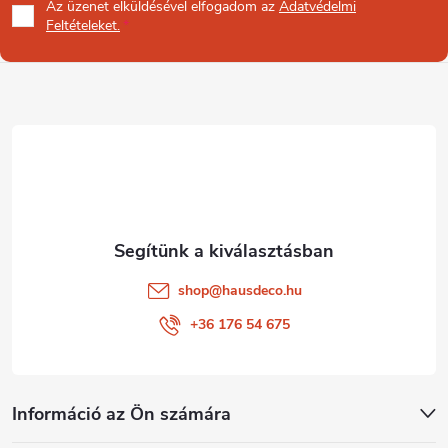
Az üzenet
elküldésével elfogadom az
Adatvédelmi
b
Feltételeket.
l
é
c
shop
@
hausdeco.hu
+36 176 54 675
Információ az Ön számára