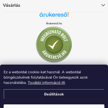
Vásárlás
Árukereső.hu
Ez a weboldal cookie-kat használ. A weboldal
böngészésének folytatásával Ön beleegyezik azok
használatába.
További információ itt
.
Beállítások
Copyright 2026
HAUSDECO.HU
. Minden jog fenntartva.