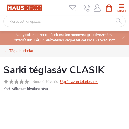
Ugrás
KOSÁR
a
fő
tartalomhoz
Nagyobb megrendelések esetén mennyiségi kedvezményt
biztosítunk. Kérjük, előzetesen vegye fel velünk a kapcsolatot.
Tégla burkolat
Sarki téglasáv CLASIK
Nincs értékelés
Ugrás az értékeléshez
Kód:
Változat kiválasztása