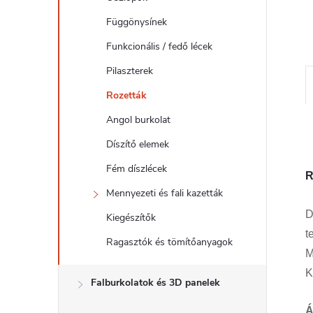
l
Függönysínek
Funkcionális / fedő lécek
Pilaszterek
Rozetták
Angol burkolat
Díszítő elemek
Fém díszlécek
R
Mennyezeti és fali kazetták
D
Kiegészítők
t
Ragasztók és tömítőanyagok
M
K
Falburkolatok és 3D panelek
Á