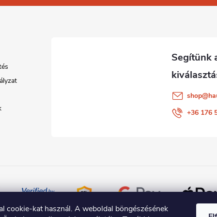
tés
ályzat
shop
@
ha
k
+36 176 
al cookie-kat használ. A weboldal böngészésének
El