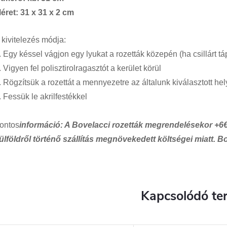
éret: 31 x 31 x 2 cm
 kivitelezés módja:
. Egy késsel vágjon egy lyukat a rozetták közepén (ha csillárt tá
. Vigyen fel polisztirolragasztót a kerület körül
. Rögzítsük a rozettát a mennyezetre az általunk kiválasztott hel
. Fessük le akrilfestékkel
ontos
információ: A Bovelacci rozetták megrendelésekor +6€ s
ülföldről történő szállítás megnövekedett költségei miatt. B
Kapcsolódó te