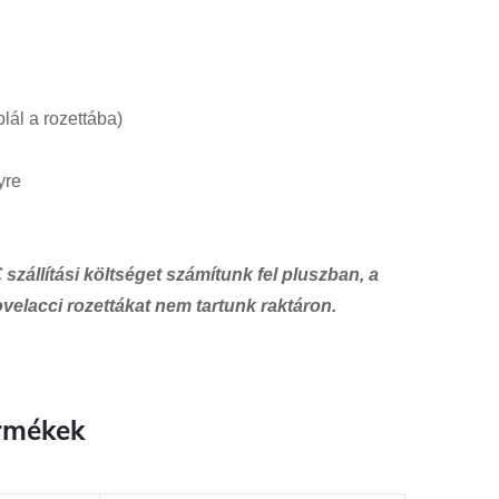
plál a rozettába)
yre
zállítási költséget számítunk fel pluszban, a
ovelacci rozettákat nem tartunk raktáron.
rmékek