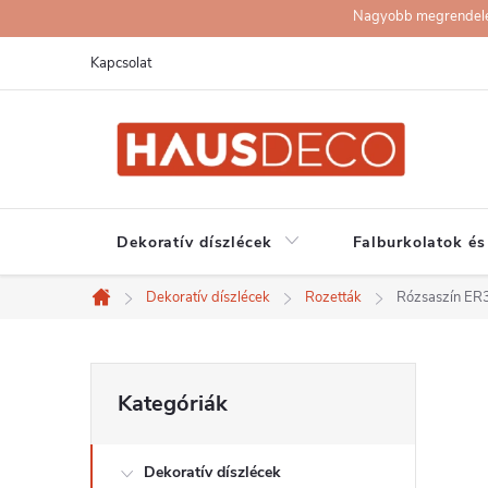
Ugrás
Nagyobb megrendelése
a
Kapcsolat
fő
tartalomhoz
Dekoratív díszlécek
Falburkolatok és
Dekoratív díszlécek
Rozetták
Rózsaszín ER3
Kezdőlap
O
Kategóriák
Kategóriák
átugrása
l
Dekoratív díszlécek