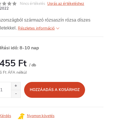
Nincs értékelés
Ugrás az értékeléshez
2022
szországból származó rózsaszín rózsa díszes
letekkel.
Részletes információ
lítási idő: 8-10 nap
 455 Ft
/ db
6 Ft ÁFA nélkül
égár:
HOZZÁADÁS A KOSÁRHOZ
Kérdés
Nyomon követés