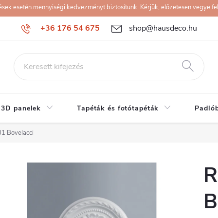
k esetén mennyiségi kedvezményt biztosítunk. Kérjük, előzetesen vegye fel 
+36 176 54 675
shop@hausdeco.hu
 3D panelek
Tapéták és fotótapéták
Padló
1 Bovelacci
R
B