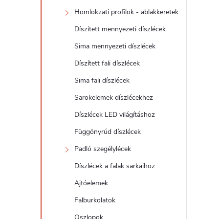
d
Homlokzati profilok - ablakkeretek
a
Díszített mennyezeti díszlécek
l
Sima mennyezeti díszlécek
Díszített fali díszlécek
s
Sima fali díszlécek
ó
Sarokelemek díszlécekhez
Díszlécek LED világításhoz
p
Függönyrúd díszlécek
a
Padló szegélylécek
Díszlécek a falak sarkaihoz
n
Ajtóelemek
e
Falburkolatok
Oszlopok