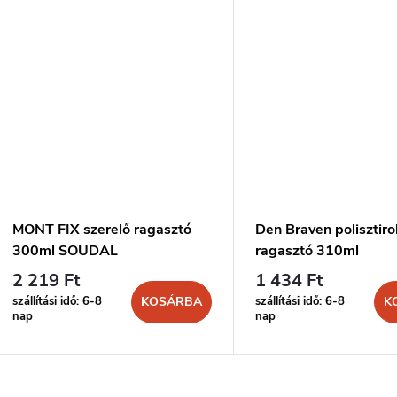
MONT FIX szerelő ragasztó
Den Braven polisztiro
300ml SOUDAL
ragasztó 310ml
2 219 Ft
1 434 Ft
szállítási idő: 6-8
szállítási idő: 6-8
KOSÁRBA
K
nap
nap