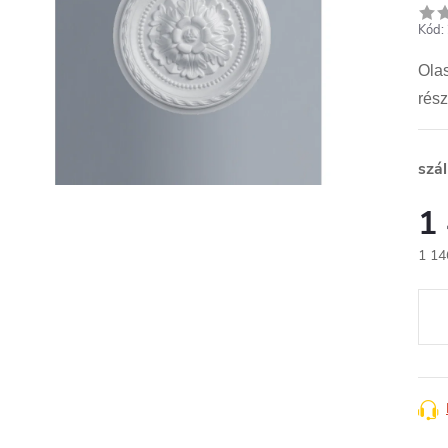
Kód:
Ola
rész
szál
1
1 14
Egys