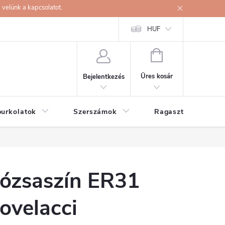
velünk a kapcsolatot.
HUF
KOSÁR
Üres kosár
Bejelentkezés
burkolatok
Szerszámok
Ragasztók
ózsaszín ER31
ovelacci