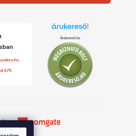
Árukereső.hu
usdeco.hu
54 675
fogadom