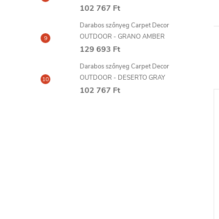
102 767 Ft
Darabos szőnyeg Carpet Decor
OUTDOOR - GRANO AMBER
129 693 Ft
Darabos szőnyeg Carpet Decor
OUTDOOR - DESERTO GRAY
102 767 Ft
047 MARDOM
EM52 Bovelacci rozetták