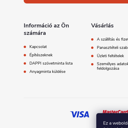
b
l
Információ az Ön
Vásárlás
számára
é
A szállítás és fize
Kapcsolat
Panasztételi szab
c
Építészeknek
Üzleti feltételek
DAPPI szövetminta lista
Személyes adato
feldolgozása
Anyagminta küldése
Ez a webold