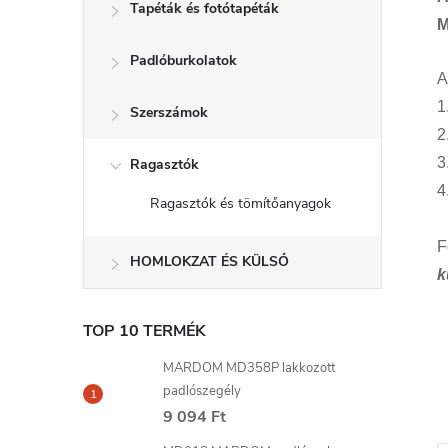
Tapéták és fotótapéták
M
Padlóburkolatok
A
1
Szerszámok
2
3
Ragasztók
4
Ragasztók és tömítőanyagok
F
HOMLOKZAT ÉS KÜLSŐ
k
TOP 10 TERMÉK
MARDOM MD358P lakkozott
padlószegély
9 094 Ft