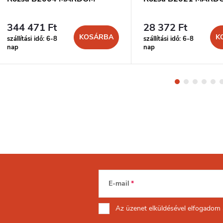
344 471 Ft
28 372 Ft
KOSÁRBA
K
szállítási idő: 6-8
szállítási idő: 6-8
nap
nap
E-mail
Az üzenet
elküldésével elfogadom