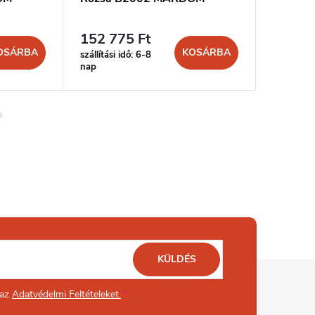
152 775 Ft
26 917
OSÁRBA
KOSÁRBA
szállítási idő: 6-8
szállítási 
nap
nap
KÜLDÉS
 az
Adatvédelmi Feltételeket.