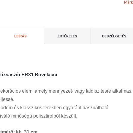
Márk
LEÍRÁS
ÉRTÉKELÉS
BESZÉLGETÉS
ózsaszín ER31 Bovelacci
ekorációs elem, amely mennyezet- vagy faldíszítésre alkalmas.
eljessé.
odern és klasszikus terekben egyaránt használható.
iváló minőségű polisztirolból készült.
tmérő: kb. 31 cm