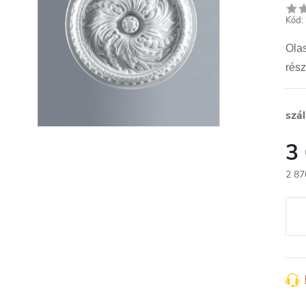
Kód:
Ola
rész
szál
3
2 87
Egys