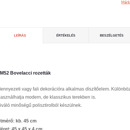
Márk
LEÍRÁS
ÉRTÉKELÉS
BESZÉLGETÉS
M52 Bovelacci rozetták
ennyezeti vagy fali dekorációra alkalmas díszítőelem. Különböző
asználhatja modern, de klasszikus terekben is.
iváló minőségű polisztirolból készülnek.
tmérő: kb. 45 cm
éret: 45 x 45 x 4 cm