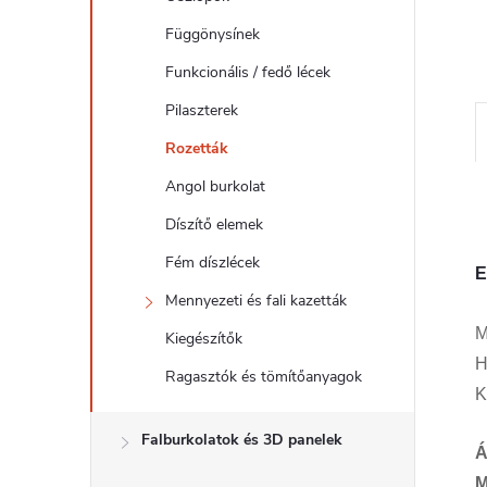
l
Függönysínek
Funkcionális / fedő lécek
Pilaszterek
Rozetták
Angol burkolat
Díszítő elemek
Fém díszlécek
E
Mennyezeti és fali kazetták
M
Kiegészítők
H
Ragasztók és tömítőanyagok
K
Falburkolatok és 3D panelek
Á
M