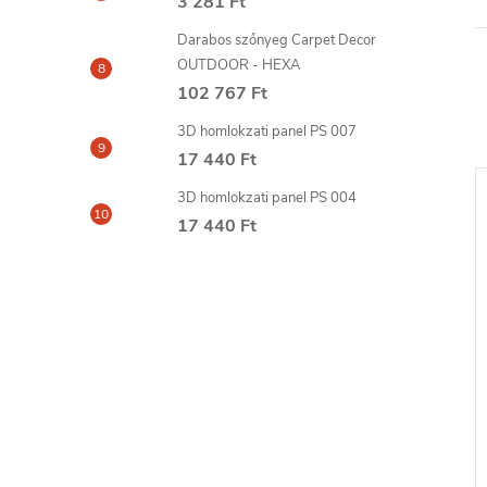
3 281 Ft
Darabos szőnyeg Carpet Decor
OUTDOOR - HEXA
102 767 Ft
3D homlokzati panel PS 007
17 440 Ft
3D homlokzati panel PS 004
17 440 Ft
014 MARDOM
Rózsa B3047 MARDOM