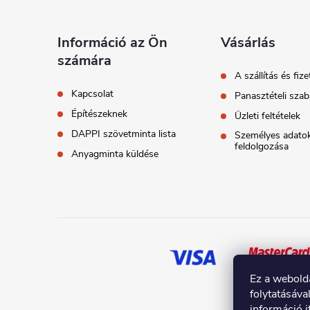
b
l
Információ az Ön
Vásárlás
számára
é
A szállítás és fize
Kapcsolat
Panasztételi szab
c
Építészeknek
Üzleti feltételek
DAPPI szövetminta lista
Személyes adato
feldolgozása
Anyagminta küldése
Ez a webold
folytatásáva
információ i