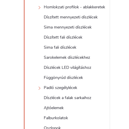
d
Homlokzati profilok - ablakkeretek
a
Díszített mennyezeti díszlécek
l
Sima mennyezeti díszlécek
Díszített fali díszlécek
s
Sima fali díszlécek
ó
Sarokelemek díszlécekhez
Díszlécek LED világításhoz
p
Függönyrúd díszlécek
a
Padló szegélylécek
Díszlécek a falak sarkaihoz
n
Ajtóelemek
e
Falburkolatok
Oszlopok