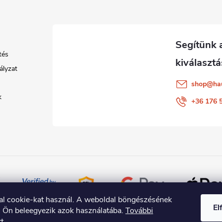
tés
ályzat
shop
@
ha
k
+36 176 
al cookie-kat használ. A weboldal böngészésének
El
l Ön beleegyezik azok használatába.
További
tt
.