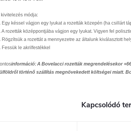
 kivitelezés módja:
. Egy késsel vágjon egy lyukat a rozetták közepén (ha csillárt tá
. A rozetták középpontjába vágjon egy lyukat. Vigyen fel polisztir
. Rögzítsük a rozettát a mennyezetre az általunk kiválasztott hel
. Fessük le akrilfestékkel
ontos
információ: A Bovelacci rozetták megrendelésekor +6€ s
ülföldről történő szállítás megnövekedett költségei miatt. B
Kapcsolódó te