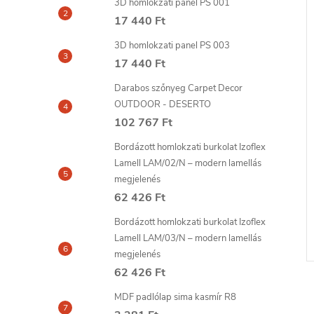
3D homlokzati panel PS 001
17 440 Ft
3D homlokzati panel PS 003
17 440 Ft
Darabos szőnyeg Carpet Decor
OUTDOOR - DESERTO
102 767 Ft
Bordázott homlokzati burkolat Izoflex
Lamell LAM/02/N – modern lamellás
megjelenés
62 426 Ft
Bordázott homlokzati burkolat Izoflex
Lamell LAM/03/N – modern lamellás
megjelenés
62 426 Ft
MDF padlólap sima kasmír R8