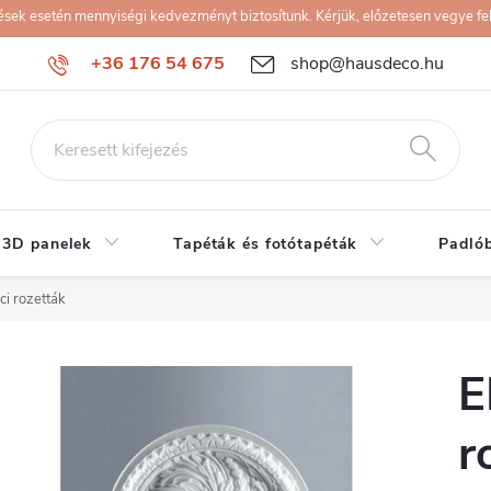
k esetén mennyiségi kedvezményt biztosítunk. Kérjük, előzetesen vegye fel 
+36 176 54 675
shop@hausdeco.hu
 3D panelek
Tapéták és fotótapéták
Padló
i rozetták
E
r