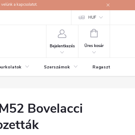
velünk a kapcsolatot.
HUF
KOSÁR
Üres kosár
Bejelentkezés
burkolatok
Szerszámok
Ragasztók
M52 Bovelacci
ozetták