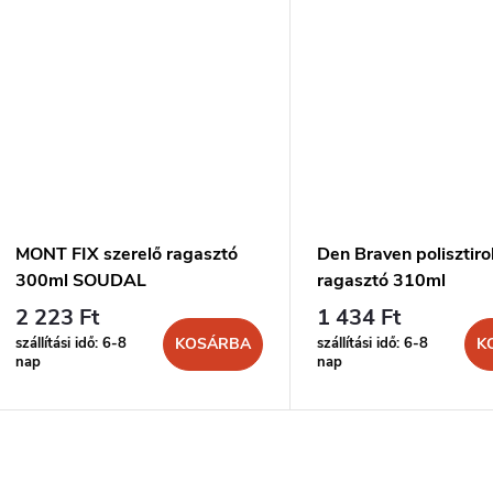
MONT FIX szerelő ragasztó
Den Braven polisztiro
300ml SOUDAL
ragasztó 310ml
2 223 Ft
1 434 Ft
szállítási idő: 6-8
szállítási idő: 6-8
KOSÁRBA
K
nap
nap