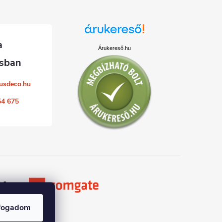
Árukereső.hu
usdeco.hu
54 675
fogadom