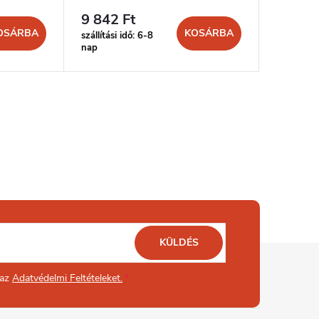
9 842 Ft
35 357
OSÁRBA
KOSÁRBA
szállítási idő: 6-8
szállítási 
nap
nap
KÜLDÉS
 az
Adatvédelmi Feltételeket.