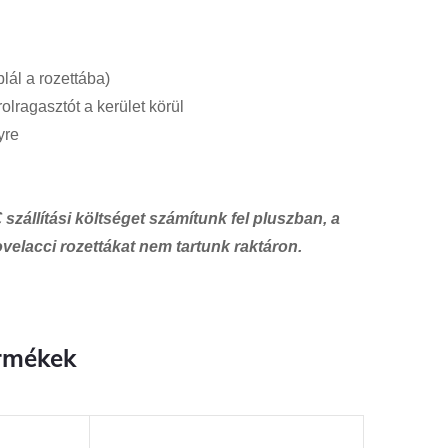
plál a rozettába)
olragasztót a kerület körül
yre
zállítási költséget számítunk fel pluszban, a
ovelacci rozettákat nem tartunk raktáron.
rmékek