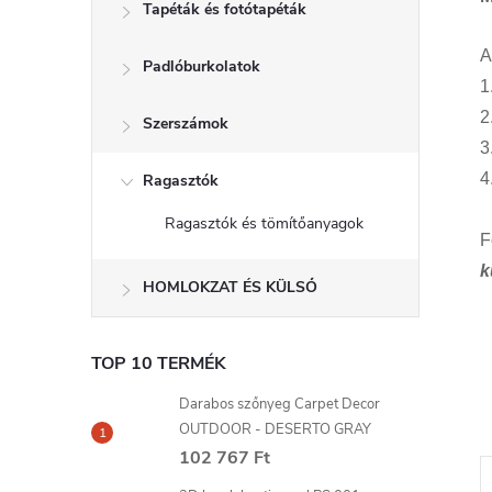
Tapéták és fotótapéták
A
Padlóburkolatok
1
2
Szerszámok
3
4
Ragasztók
Ragasztók és tömítőanyagok
F
k
HOMLOKZAT ÉS KÜLSŐ
TOP 10 TERMÉK
Darabos szőnyeg Carpet Decor
OUTDOOR - DESERTO GRAY
102 767 Ft