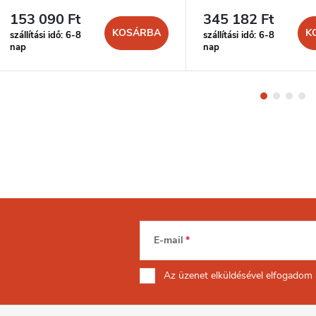
153 090 Ft
345 182 Ft
KOSÁRBA
K
szállítási idő: 6-8
szállítási idő: 6-8
nap
nap
E-mail
Az üzenet
elküldésével elfogadom