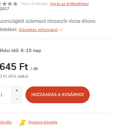
Nincs értékelés
Ugrás az értékeléshez
2017
szországból származó rózsaszín rózsa díszes
letekkel.
Részletes információ
lítási idő: 8-10 nap
 645 Ft
/ db
0 Ft ÁFA nélkül
égár:
HOZZÁADÁS A KOSÁRHOZ
Kérdés
Nyomon követés