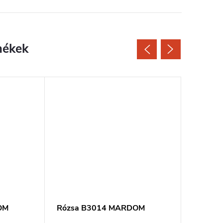
OM
Rózsa B3014 MARDOM
Rózsa 