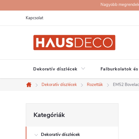
Ugrás
Nagyobb megrendelése
a
Kapcsolat
fő
tartalomhoz
Dekoratív díszlécek
Falburkolatok és
Dekoratív díszlécek
Rozetták
EM52 Bovelacc
Kezdőlap
O
Kategóriák
Kategóriák
átugrása
l
Dekoratív díszlécek