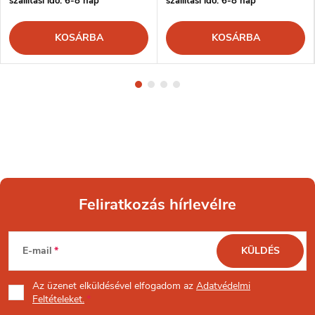
szállítási idő: 6-8 nap
szállítási idő: 6-8 nap
KOSÁRBA
KOSÁRBA
Feliratkozás hírlevélre
L
E-mail
KÜLDÉS
á
Az üzenet
elküldésével elfogadom az
Adatvédelmi
b
Feltételeket.