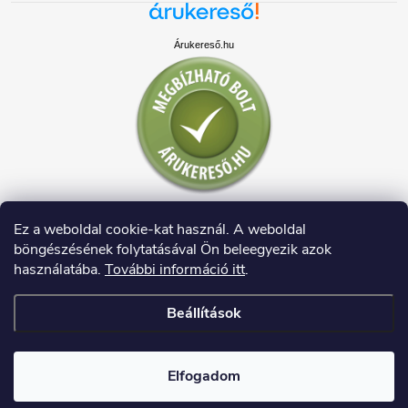
Árukereső.hu
Ez a weboldal cookie-kat használ. A weboldal
böngészésének folytatásával Ön beleegyezik azok
használatába.
További információ itt
.
Beállítások
Copyright 2026
HAUSDECO.HU
. Minden jog fenntartva.
Elfogadom
Shoptet készítette