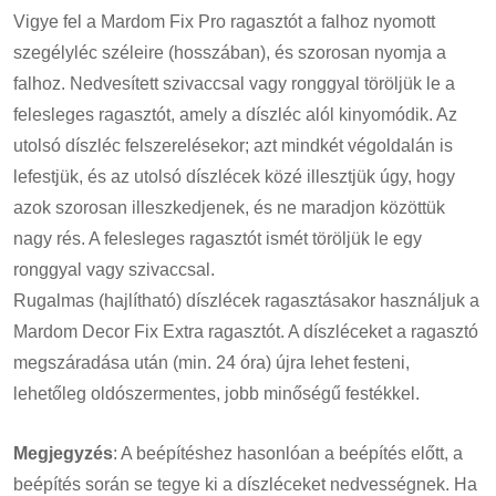
Vigye fel a Mardom Fix Pro ragasztót a falhoz nyomott
szegélyléc széleire (hosszában), és szorosan nyomja a
falhoz. Nedvesített szivaccsal vagy ronggyal töröljük le a
felesleges ragasztót, amely a díszléc alól kinyomódik. Az
utolsó díszléc felszerelésekor; azt mindkét végoldalán is
lefestjük, és az utolsó díszlécek közé illesztjük úgy, hogy
azok szorosan illeszkedjenek, és ne maradjon közöttük
nagy rés. A felesleges ragasztót ismét töröljük le egy
ronggyal vagy szivaccsal.
Rugalmas (hajlítható) díszlécek ragasztásakor használjuk a
Mardom Decor Fix Extra ragasztót. A díszléceket a ragasztó
megszáradása után (min. 24 óra) újra lehet festeni,
lehetőleg oldószermentes, jobb minőségű festékkel.
Megjegyzés
: A beépítéshez hasonlóan a beépítés előtt, a
beépítés során se tegye ki a díszléceket nedvességnek. Ha