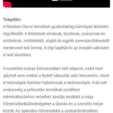
Telepítés:
A Mardom Decor termékek gyakorlatilag bármilyen felületre
rögzíthetők. A felületnek simának, tisztának, száraznak és
szilárdnak, zsírfoltoktól, olajtól és egyéb szennyeződésektől
mentesnek kell lennie. A régi tapétát és az instabil vakolatot
el kell távolítani.
A szerelést száraz környezetben kell végezni, ezért nem
ajánlott nem sokkal a festett válaszfal után felszerelni, mivel
a helyiségek ilyenkor hajlamosak a nedvességre. A túl sok
nedvesség a poliuretán termékek esetében
méretváltozáshoz vezethet. kerülje továbbá a nagy
hőmérsékletkülönbségeket a tárolás és a szerelés helye
között. Az optimális hőmérséklet a szobahőmérséklet.