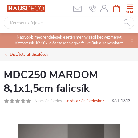
Ugrás
KOSÁR
a
fő
tartalomhoz
Nagyobb megrendelések esetén mennyiségi kedvezményt
biztosítunk. Kérjük, előzetesen vegye fel velünk a kapcsolatot.
Díszített fali díszlécek
MDC250 MARDOM
8,1x1,5cm falicsík
Nincs értékelés
Ugrás az értékeléshez
Kód:
1813