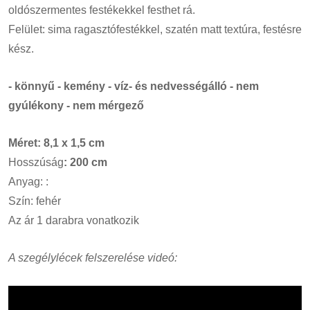
oldószermentes festékekkel festhet rá.
Felület: sima ragasztófestékkel, szatén matt textúra, festésre
kész.
- könnyű - kemény - víz- és nedvességálló - nem
gyúlékony - nem mérgező
Méret: 8,1 x 1,5 cm
Hosszúság
: 200 cm
Anyag: :
Szín: fehér
Az ár 1 darabra vonatkozik
A szegélylécek felszerelése videó: