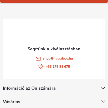
l
é
c
shop
@
hausdeco.hu
+36 176 54 675
Információ az Ön számára
Vásárlás