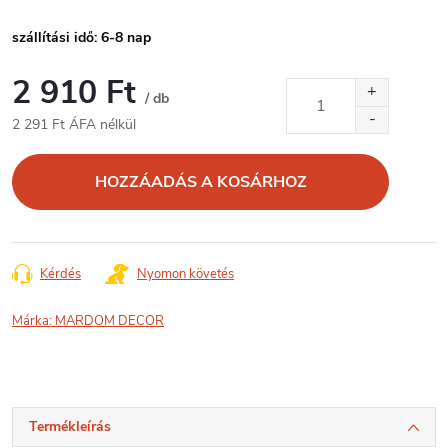
szállítási idő: 6-8 nap
2 910 Ft
/ db
2 291 Ft ÁFA nélkül
Egységár:
HOZZÁADÁS A KOSÁRHOZ
Kérdés
Nyomon követés
Márka:
MARDOM DECOR
Termékleírás