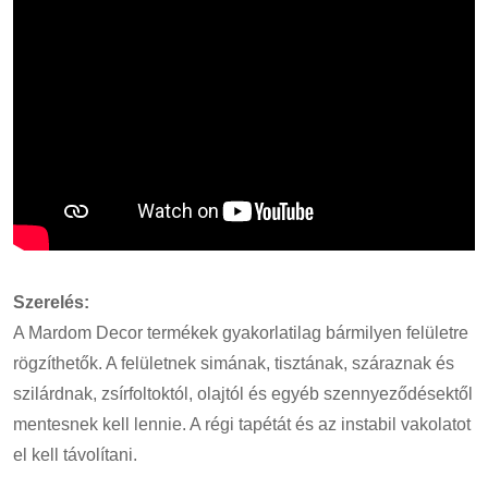
Szerelés:
A Mardom Decor termékek gyakorlatilag bármilyen felületre
rögzíthetők. A felületnek simának, tisztának, száraznak és
szilárdnak, zsírfoltoktól, olajtól és egyéb szennyeződésektől
mentesnek kell lennie. A régi tapétát és az instabil vakolatot
el kell távolítani.