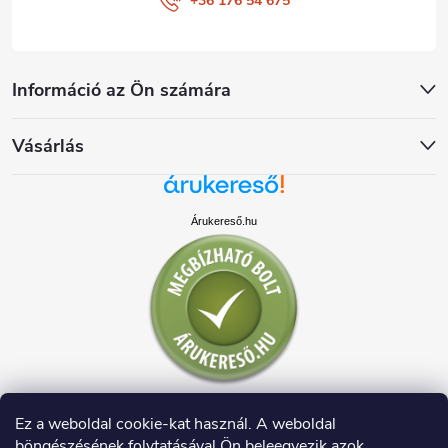
+36 176 54 675
Információ az Ön számára
Vásárlás
Árukereső.hu
Ez a weboldal cookie-kat használ. A weboldal
böngészésének folytatásával Ön beleegyezik azok