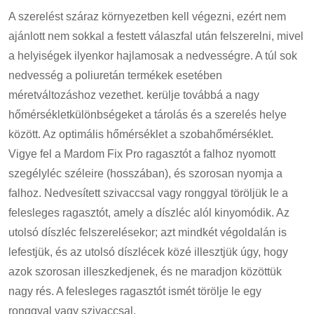
A szerelést száraz környezetben kell végezni, ezért nem
ajánlott nem sokkal a festett válaszfal után felszerelni, mivel
a helyiségek ilyenkor hajlamosak a nedvességre. A túl sok
nedvesség a poliuretán termékek esetében
méretváltozáshoz vezethet. kerülje továbbá a nagy
hőmérsékletkülönbségeket a tárolás és a szerelés helye
között. Az optimális hőmérséklet a szobahőmérséklet.
Vigye fel a Mardom Fix Pro ragasztót a falhoz nyomott
szegélyléc széleire (hosszában), és szorosan nyomja a
falhoz. Nedvesített szivaccsal vagy ronggyal töröljük le a
felesleges ragasztót, amely a díszléc alól kinyomódik. Az
utolsó díszléc felszerelésekor; azt mindkét végoldalán is
lefestjük, és az utolsó díszlécek közé illesztjük úgy, hogy
azok szorosan illeszkedjenek, és ne maradjon közöttük
nagy rés. A felesleges ragasztót ismét törölje le egy
ronggyal vagy szivaccsal.