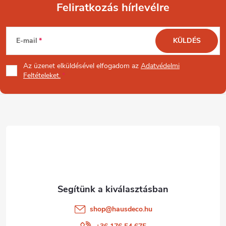
Feliratkozás hírlevélre
L
E-mail
KÜLDÉS
á
Az üzenet
elküldésével elfogadom az
Adatvédelmi
b
Feltételeket.
l
é
c
shop
@
hausdeco.hu