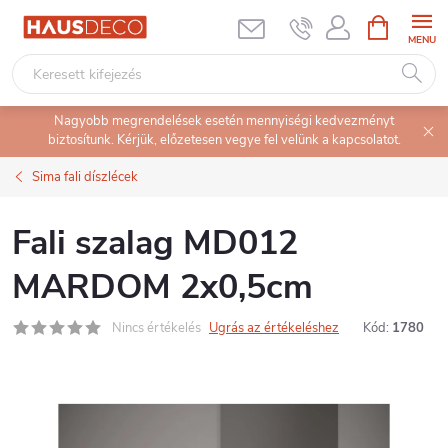
Ugrás
KOSÁR
a
fő
tartalomhoz
Nagyobb megrendelések esetén mennyiségi kedvezményt
biztosítunk. Kérjük, előzetesen vegye fel velünk a kapcsolatot.
Sima fali díszlécek
Fali szalag MD012
MARDOM 2x0,5cm
Nincs értékelés
Ugrás az értékeléshez
Kód:
1780