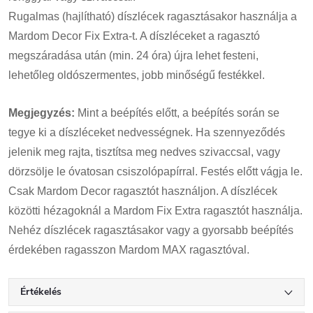
Rugalmas (hajlítható) díszlécek ragasztásakor használja a
Mardom Decor Fix Extra-t. A díszléceket a ragasztó
megszáradása után (min. 24 óra) újra lehet festeni,
lehetőleg oldószermentes, jobb minőségű festékkel.
Megjegyzés:
Mint a beépítés előtt, a beépítés során se
tegye ki a díszléceket nedvességnek. Ha szennyeződés
jelenik meg rajta, tisztítsa meg nedves szivaccsal, vagy
dörzsölje le óvatosan csiszolópapírral. Festés előtt vágja le.
Csak Mardom Decor ragasztót használjon. A díszlécek
közötti hézagoknál a Mardom Fix Extra ragasztót használja.
Nehéz díszlécek ragasztásakor vagy a gyorsabb beépítés
érdekében ragasszon Mardom MAX ragasztóval.
Értékelés