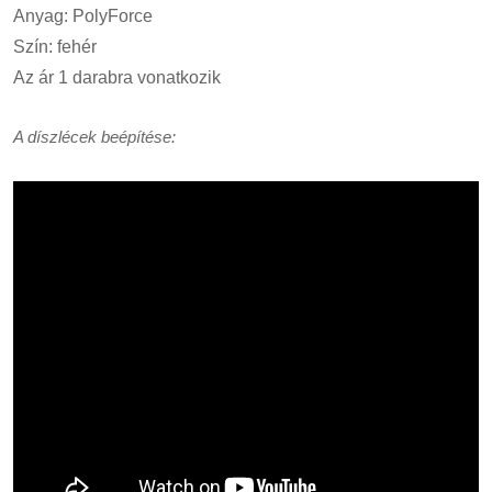
Anyag: PolyForce
Szín: fehér
Az ár 1 darabra vonatkozik
A díszlécek beépítése: