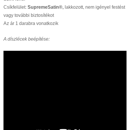
Csíkfelület:
SupremeSatin®,
lakkozott, nem igényel festést
vagy további biztosítékot
Az ár 1 darabra vonatkozik
A díszlécek beépítése: