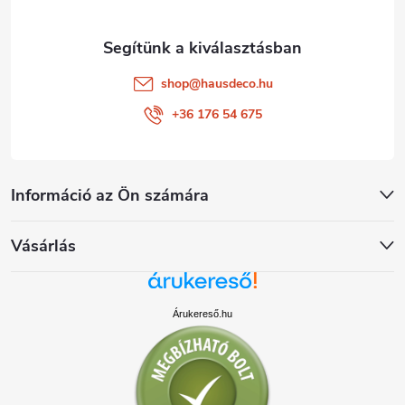
shop
@
hausdeco.hu
+36 176 54 675
Információ az Ön számára
Vásárlás
Árukereső.hu