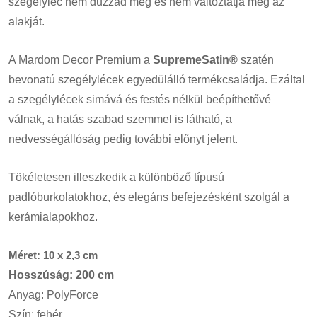
szegélyléc nem duzzad meg és nem változtatja meg az
alakját.
A Mardom Decor Premium a
SupremeSatin®
szatén
bevonatú szegélylécek egyedülálló termékcsaládja. Ezáltal
a szegélylécek simává és festés nélkül beépíthetővé
válnak, a hatás szabad szemmel is látható, a
nedvességállóság pedig további előnyt jelent.
Tökéletesen illeszkedik a különböző típusú
padlóburkolatokhoz, és elegáns befejezésként szolgál a
kerámialapokhoz.
Méret: 10 x 2,3 cm
Hosszúság: 200 cm
Anyag: PolyForce
Szín: fehér