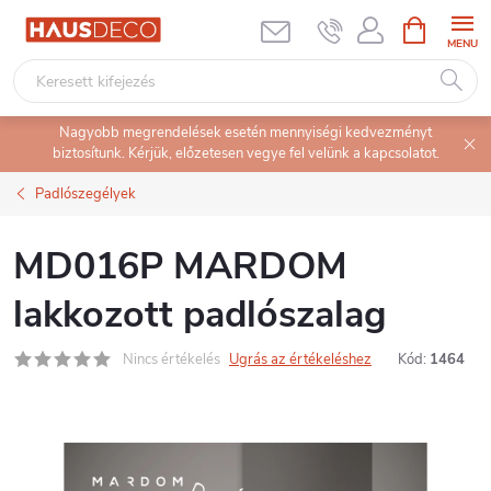
Ugrás
KOSÁR
a
fő
tartalomhoz
Nagyobb megrendelések esetén mennyiségi kedvezményt
biztosítunk. Kérjük, előzetesen vegye fel velünk a kapcsolatot.
Padlószegélyek
MD016P MARDOM
lakkozott padlószalag
Nincs értékelés
Ugrás az értékeléshez
Kód:
1464