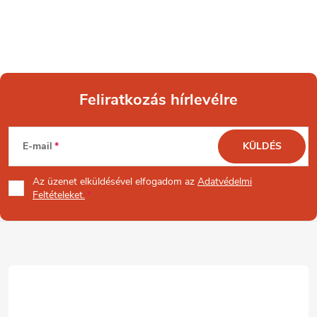
Feliratkozás hírlevélre
L
E-mail
KÜLDÉS
á
Az üzenet
elküldésével elfogadom az
Adatvédelmi
b
Feltételeket.
l
é
c