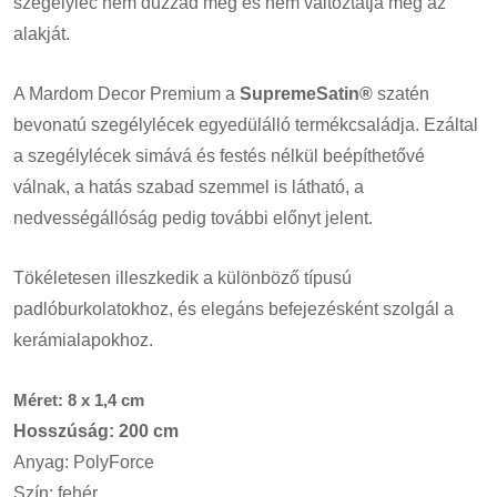
szegélyléc nem duzzad meg és nem változtatja meg az
alakját.
A Mardom Decor Premium a
SupremeSatin®
szatén
bevonatú szegélylécek egyedülálló termékcsaládja. Ezáltal
a szegélylécek simává és festés nélkül beépíthetővé
válnak, a hatás szabad szemmel is látható, a
nedvességállóság pedig további előnyt jelent.
Tökéletesen illeszkedik a különböző típusú
padlóburkolatokhoz, és elegáns befejezésként szolgál a
kerámialapokhoz.
Méret: 8 x 1,4 cm
Hosszúság: 200 cm
Anyag: PolyForce
Szín: fehér