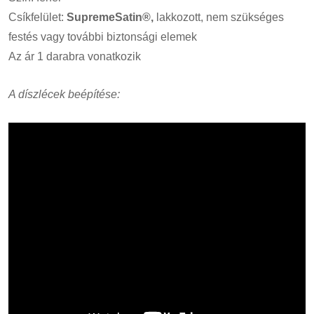
Csíkfelület:
SupremeSatin®,
lakkozott, nem szükséges
festés vagy további biztonsági elemek
Az ár 1 darabra vonatkozik
A díszlécek beépítése: