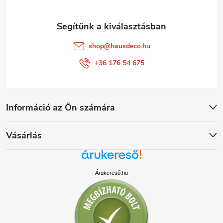
shop
@
hausdeco.hu
+36 176 54 675
Információ az Ön számára
Vásárlás
Árukereső.hu