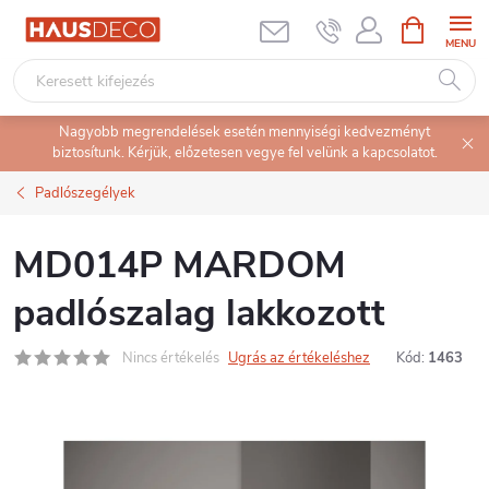
Ugrás
KOSÁR
a
fő
tartalomhoz
Nagyobb megrendelések esetén mennyiségi kedvezményt
biztosítunk. Kérjük, előzetesen vegye fel velünk a kapcsolatot.
Padlószegélyek
MD014P MARDOM
padlószalag lakkozott
Nincs értékelés
Ugrás az értékeléshez
Kód:
1463