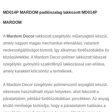
MD014P MARDOM padlószalag lakkozott MD014P
MARDOM
A
Mardom Decor
lakkozott szegélyléc műanyagból készül,
amely nagyon magas mechanikai ellenállást, valamint
nedvességállóságot biztosít, így alkalmas fürdőszobákba és
középületekbe. A Mardom Decor polimer lakkozott lábazati
szegélyléc gyönyörű szaténfényű lakkozással van ellátva,
amely karaktert kölcsönöz a terméknek.
A Mardom Decor szegélyléc polimerszerű anyagból készül,
sikeresen használható olyan helyeken, ahol fokozott a
páratartalom, például fürdőszobákban, pincékben. Az anyag
kiváló minősége biztosítja, hogy a páratartalom hatására a