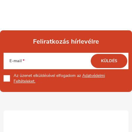
Feliratkozás hírlevélre
L
E-mail
KÜLDÉS
á
Az üzenet
elküldésével elfogadom az
Adatvédelmi
b
Feltételeket.
l
é
c