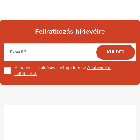
Feliratkozás hírlevélre
L
E-mail
KÜLDÉS
á
Az üzenet
elküldésével elfogadom az
Adatvédelmi
b
Feltételeket.
l
é
c