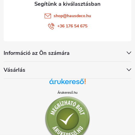
shop
@
hausdeco.hu
+36 176 54 675
Információ az Ön számára
Vásárlás
Árukereső.hu