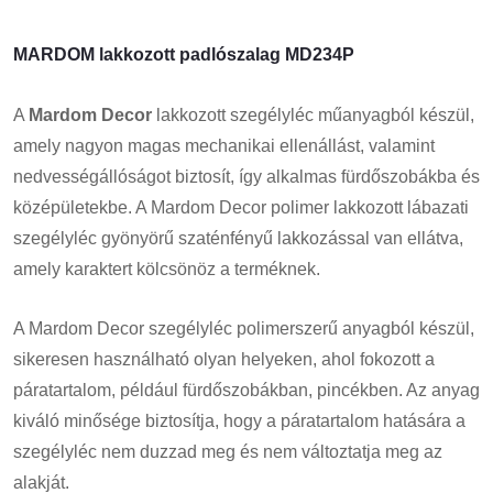
MARDOM lakkozott padlószalag MD234P
A
Mardom Decor
lakkozott szegélyléc műanyagból készül,
amely nagyon magas mechanikai ellenállást, valamint
nedvességállóságot biztosít, így alkalmas fürdőszobákba és
középületekbe. A Mardom Decor polimer lakkozott lábazati
szegélyléc gyönyörű szaténfényű lakkozással van ellátva,
amely karaktert kölcsönöz a terméknek.
A Mardom Decor szegélyléc polimerszerű anyagból készül,
sikeresen használható olyan helyeken, ahol fokozott a
páratartalom, például fürdőszobákban, pincékben. Az anyag
kiváló minősége biztosítja, hogy a páratartalom hatására a
szegélyléc nem duzzad meg és nem változtatja meg az
alakját.