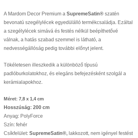
A Mardom Decor Premium a
SupremeSatin®
szatén
bevonatú szegélylécek egyedülálló termékcsaládja. Ezáltal
a szegélylécek simává és festés nélkül beépíthetővé
válnak, a hatás szabad szemmel is látható, a
nedvességállóság pedig további előnyt jelent.
Tökéletesen illeszkedik a különböző típusú
padlóburkolatokhoz, és elegáns befejezésként szolgál a
kerámialapokhoz.
Méret: 7,8 x 1,4 cm
Hosszúság: 200 cm
Anyag: PolyForce
Szín: fehér
Csíkfelület:
SupremeSatin®,
lakkozott, nem igényel festést