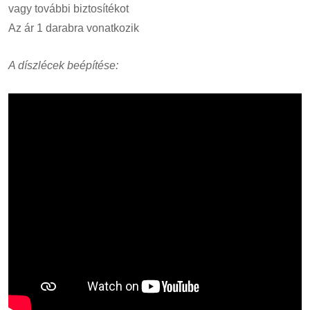
vagy további biztosítékot
Az ár 1 darabra vonatkozik
A díszlécek beépítése: