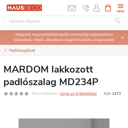
Ugrás
KOSÁR
a
fő
tartalomhoz
Nagyobb megrendelések esetén mennyiségi kedvezményt
biztosítunk. Kérjük, előzetesen vegye fel velünk a kapcsolatot.
Padlószegélyek
MARDOM lakkozott
padlószalag MD234P
Nincs értékelés
Ugrás az értékeléshez
Kód:
1472