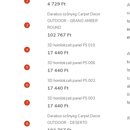
4 729 Ft
A
n
Darabos szőnyeg Carpet Decor
t
OUTDOOR - GRANO AMBER
ROUND
n
102 767 Ft
m
3D homlokzati panel PS 010
17 440 Ft
A
k
3D homlokzati panel PS 006
l
17 440 Ft
s
3D homlokzati panel PS 002
a
17 440 Ft
ö
3D homlokzati panel PS 003
t
17 440 Ft
Darabos szőnyeg Carpet Decor
K
OUTDOOR - DESERTO