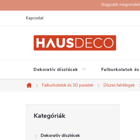
Ugrás
Nagyobb megrendelése
a
Kapcsolat
fő
tartalomhoz
Dekoratív díszlécek
Falburkolatok és
Falburkolatok és 3D panelek
Díszes falrétegek
Kezdőlap
O
Kategóriák
Kategóriák
átugrása
l
Dekoratív díszlécek