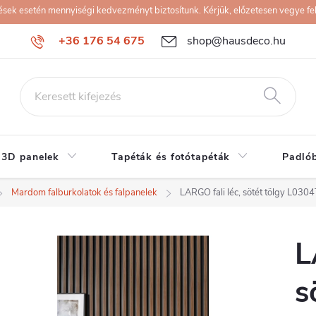
k esetén mennyiségi kedvezményt biztosítunk. Kérjük, előzetesen vegye fel 
+36 176 54 675
shop@hausdeco.hu
 3D panelek
Tapéták és fotótapéták
Padló
Mardom falburkolatok és falpanelek
LARGO fali léc, sötét tölgy L030
L
s