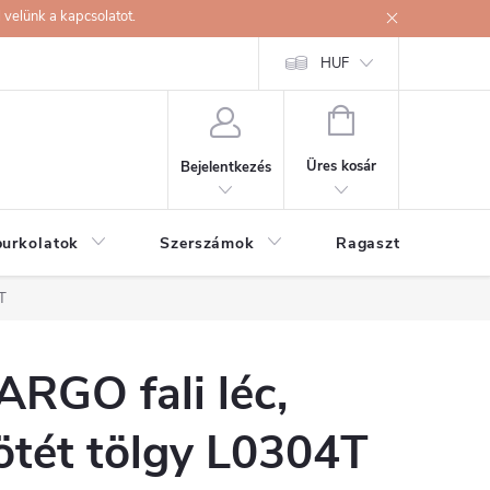
velünk a kapcsolatot.
HUF
KOSÁR
Üres kosár
Bejelentkezés
burkolatok
Szerszámok
Ragasztók
4T
ARGO fali léc,
ötét tölgy L0304T