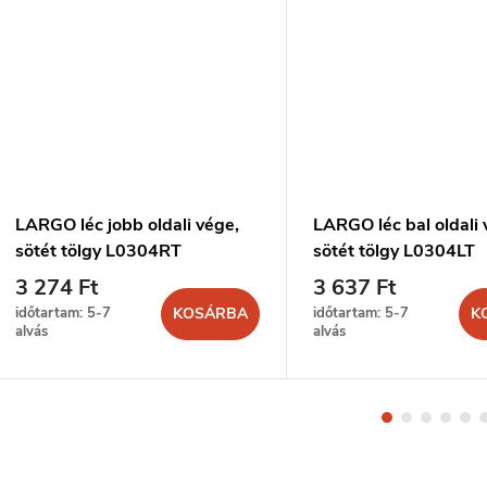
LARGO léc jobb oldali vége,
LARGO léc bal oldali 
sötét tölgy L0304RT
sötét tölgy L0304LT
3 274 Ft
3 637 Ft
időtartam: 5-7
időtartam: 5-7
KOSÁRBA
K
alvás
alvás