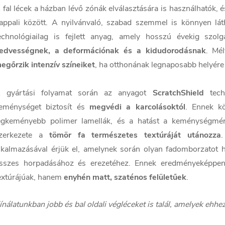
 fal lécek a házban lévő zónák elválasztására is használhatók, 
appali között. A nyilvánvaló, szabad szemmel is könnyen látha
echnológiailag is fejlett anyag, amely hosszú évekig szo
edvességnek, a deformációnak és a kidudorodásnak
. Mé
egőrzik intenzív színeiket
, ha otthonának legnaposabb helyére s
 gyártási folyamat során az anyagot
ScratchShield
techn
eménységet biztosít és
megvédi a karcolásoktól
. Ennek k
egkeményebb polimer lamellák, és a hatást a keménységmérőv
zerkezete a
tömör fa természetes textúráját utánozza
lkalmazásával érjük el, amelynek során olyan fadomborzatot ho
sszes horpadásához és erezetéhez. Ennek eredményeképpen
extúrájúak, hanem
enyhén matt, szaténos felületűek
.
ínálatunkban jobb és bal oldali végléceket is talál, amelyek ehhe