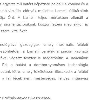
és egyértelmű határt képeznek például a konyha és a
tó vizuális előnyök mellett a Lamelli falikárpitok
lgálja Önt. A Lamelli teljes mértékben
ellenáll a
ly pigmentációjuknak köszönhetően még akkor
is
zerelik fel őket.
ológiával gazdagítják, amely maximális felületi
öszönhetően a Lamelli panelek a piacon kapható
el végzett tesztek is megerősítik. A lamelláink
. Ezt a hatást a dombornyomásos technológia
zunk létre, amely tökéletesen illeszkedik a felület
 a fali lécek nem mesterséges, fényes, műanyag
z a falipárkányhoz illeszkednek.