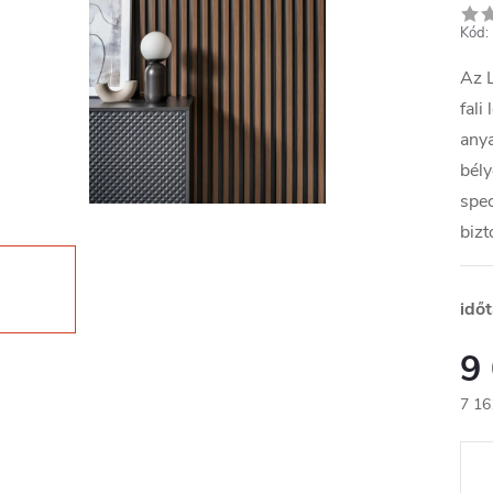
Kód:
Az L
fali
anya
bély
spec
bizt
idő
9
7 16
Egys