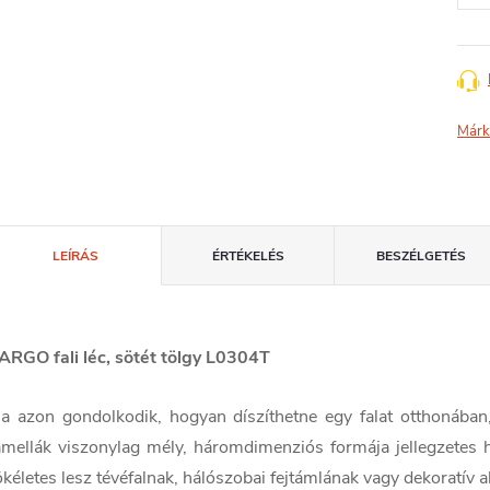
Márk
LEÍRÁS
ÉRTÉKELÉS
BESZÉLGETÉS
ARGO fali léc, sötét tölgy L0304T
a azon gondolkodik, hogyan díszíthetne egy falat otthonában,
amellák viszonylag mély, háromdimenziós formája jellegzetes 
ökéletes lesz tévéfalnak, hálószobai fejtámlának vagy dekoratív