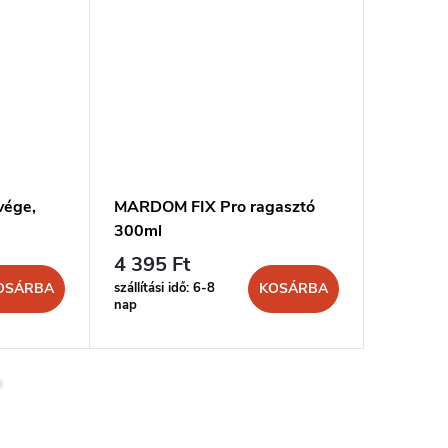
vége,
MARDOM FIX Pro ragasztó
Mardom 
300ml
ragaszt
300ml
4 395 Ft
9 920 
szállítási idő: 6-8
szállítási 
OSÁRBA
KOSÁRBA
nap
nap