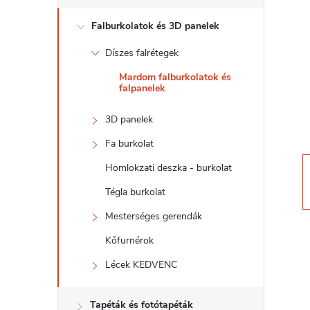
d
Falburkolatok és 3D panelek
a
Díszes falrétegek
l
Mardom falburkolatok és
falpanelek
s
3D panelek
ó
Fa burkolat
p
Homlokzati deszka - burkolat
Tégla burkolat
a
Mesterséges gerendák
n
Kőfurnérok
Lécek KEDVENC
e
Tapéták és fotótapéták