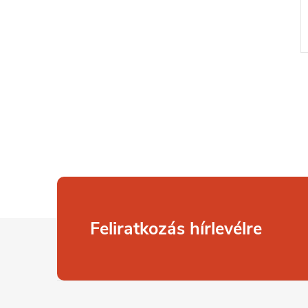
L
Feliratkozás hírlevélre
á
b