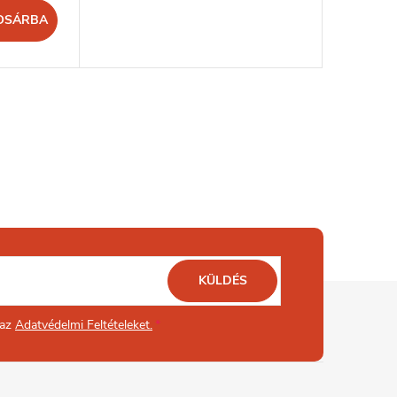
OSÁRBA
KÜLDÉS
 az
Adatvédelmi Feltételeket.