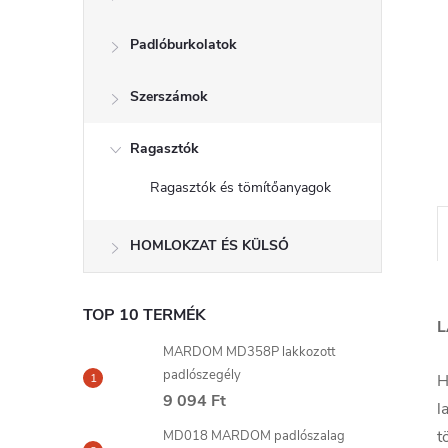
l
Padlóburkolatok
Szerszámok
Ragasztók
Ragasztók és tömítőanyagok
HOMLOKZAT ÉS KÜLSŐ
TOP 10 TERMÉK
L
MARDOM MD358P lakkozott
padlószegély
H
9 094 Ft
l
t
MD018 MARDOM padlószalag