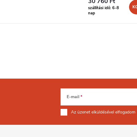
30 760 Ft
K
szállítási idő: 6-8
nap
E-mail
Az üzenet
elküldésével elfogadom