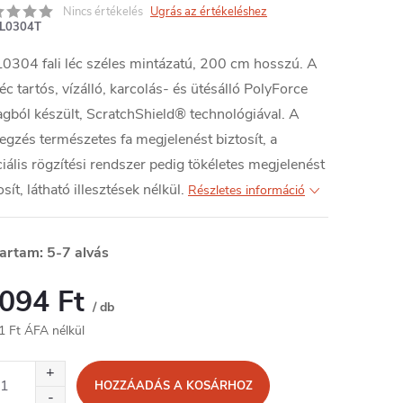
Nincs értékelés
Ugrás az értékeléshez
L0304T
0304 fali léc széles mintázatú, 200 cm hosszú. A
 léc tartós, vízálló, karcolás- és ütésálló PolyForce
gból készült, ScratchShield® technológiával. A
egzés természetes fa megjelenést biztosít, a
iális rögzítési rendszer pedig tökéletes megjelenést
osít, látható illesztések nélkül.
Részletes információ
tartam: 5-7 alvás
 094 Ft
/ db
1 Ft ÁFA nélkül
égár:
HOZZÁADÁS A KOSÁRHOZ