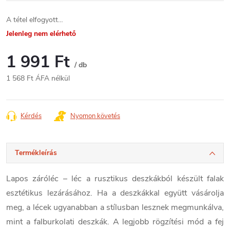
A tétel elfogyott…
Jelenleg nem elérhető
1 991 Ft
/ db
1 568 Ft ÁFA nélkül
Egységár:
Kérdés
Nyomon követés
Termékleírás
Lapos záróléc – léc a rusztikus deszkákból készült falak
esztétikus lezárásához. Ha a deszkákkal együtt vásárolja
meg, a lécek ugyanabban a stílusban lesznek megmunkálva,
mint a falburkolati deszkák. A legjobb rögzítési mód a fej