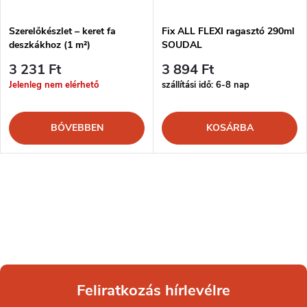
Szerelőkészlet – keret fa
Fix ALL FLEXI ragasztó 290ml
deszkákhoz (1 m²)
SOUDAL
3 231 Ft
3 894 Ft
Jelenleg nem elérhető
szállítási idő: 6-8 nap
BŐVEBBEN
KOSÁRBA
Feliratkozás hírlevélre