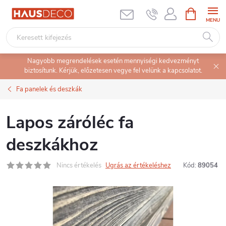
Ugrás
KOSÁR
a
fő
tartalomhoz
Nagyobb megrendelések esetén mennyiségi kedvezményt
biztosítunk. Kérjük, előzetesen vegye fel velünk a kapcsolatot.
Fa panelek és deszkák
Lapos záróléc fa
deszkákhoz
Nincs értékelés
Ugrás az értékeléshez
Kód:
89054