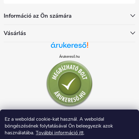
Információ az Ön számára
Vásárlás
Árukereső.hu
Ez a weboldal cookie-kat használ. A weboldal
böngészésének folytatásával Ön beleegyezik azok
használatába.
További információ itt
.