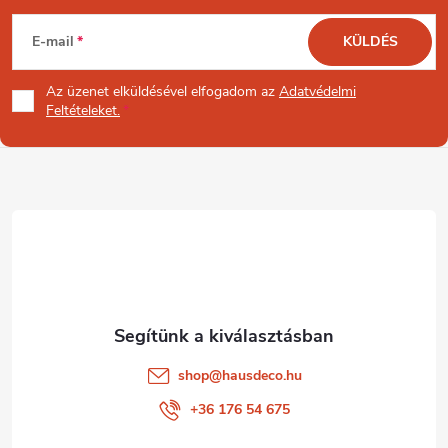
L
E-mail
KÜLDÉS
á
Az üzenet
elküldésével elfogadom az
Adatvédelmi
b
Feltételeket.
l
é
c
shop
@
hausdeco.hu
+36 176 54 675