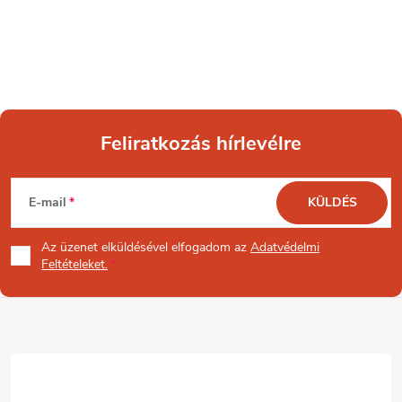
Feliratkozás hírlevélre
L
E-mail
KÜLDÉS
á
Az üzenet
elküldésével elfogadom az
Adatvédelmi
b
Feltételeket.
l
é