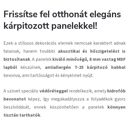
Frissítse fel otthonát elegáns
kárpitozott panelekkel!
Ezek a stílusos dekorációs elemek nemcsak karaktert adnak
falainak, hanem további
akusztikai és hőszigetelést is
biztosítanak
. A panelek
kiváló minőségű, 8 mm vastag MDF
lapból
készülnek,
antiallergén T-25 kárpitozó habbal
bevonva, ami tartósságot és kényelmet nyújt.
A szövet speciális
védőréteggel
rendelkezik, amely
hidrofób
bevonatot
képez, így megakadályozza a folyadékok gyors
beszívódását, ennek köszönhetően a panelek
könnyen
tisztán tarthatók
.