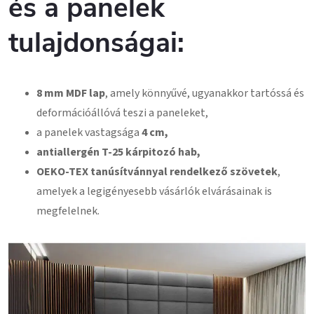
és a panelek
tulajdonságai:
8 mm MDF lap
, amely könnyűvé, ugyanakkor tartóssá és
deformációállóvá teszi a paneleket,
a panelek vastagsága
4 cm,
antiallergén T-25 kárpitozó hab,
OEKO-TEX tanúsítvánnyal rendelkező szövetek
,
amelyek a legigényesebb vásárlók elvárásainak is
megfelelnek.