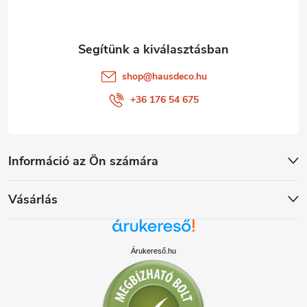
c
shop
@
hausdeco.hu
+36 176 54 675
Információ az Ön számára
Vásárlás
Árukereső.hu