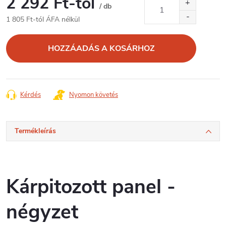
2 292 Ft
-tól
/ db
1 805 Ft
-tól ÁFA nélkül
Egységár:
HOZZÁADÁS A KOSÁRHOZ
Kérdés
Nyomon követés
Termékleírás
Kárpitozott panel -
négyzet