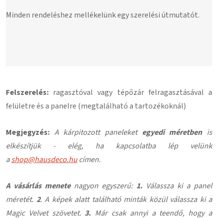
Minden rendeléshez mellékelünk egy szerelési útmutatót.
Felszerelés:
ragasztóval vagy tépőzár felragasztásával a
felületre és a panelre (megtalálható a tartozékoknál)
Megjegyzés:
A kárpitozott paneleket
egyedi méretben
is
elkészítjük - elég, ha kapcsolatba lép velünk
a
shop@hausdeco.hu
címen.
A vásárlás menete
nagyon egyszerű:
1.
Válassza ki a panel
méretét.
2
. A képek alatt található minták közül válassza ki a
Magic Velvet szövetet.
3.
Már csak annyi a teendő, hogy a