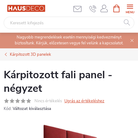
Ugrás
KOSÁR
a
fő
tartalomhoz
Nagyobb megrendelések esetén mennyiségi kedvezményt
biztosítunk. Kérjük, előzetesen vegye fel velünk a kapcsolatot.
Kárpitozott 3D panelek
Kárpitozott fali panel -
négyzet
Nincs értékelés
Ugrás az értékeléshez
Kód:
Változat kiválasztása