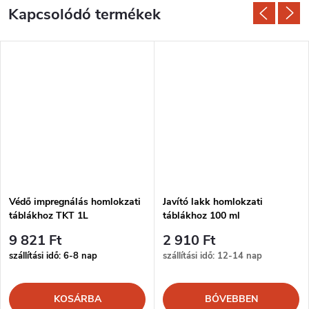
Kapcsolódó termékek
Védő impregnálás homlokzati
Javító lakk homlokzati
táblákhoz TKT 1L
táblákhoz 100 ml
9 821 Ft
2 910 Ft
szállítási idő: 6-8 nap
szállítási idő: 12-14 nap
KOSÁRBA
BŐVEBBEN