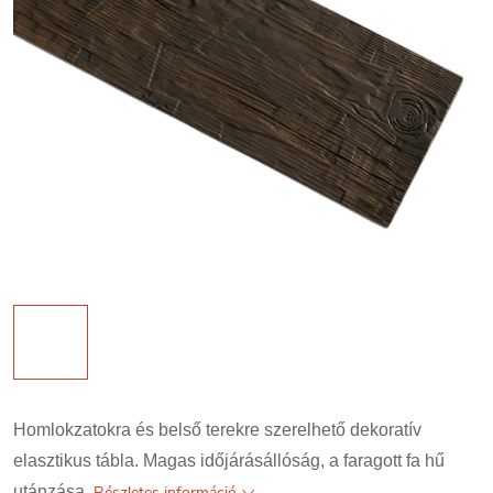
Homlokzatokra és belső terekre szerelhető dekoratív
elasztikus tábla. Magas időjárásállóság, a faragott fa hű
utánzása.
Részletes információ