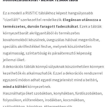
Ez a modell a RUSTIC táblákhoz képest hangsúlyosabb
"cizellált" szerkezettel rendelkezik.
Elegánsan utánozza a
természetes, durván faragott fadeszkákat
. Ezek a táblák
környezetbarát akrilgyantából és természetes
kovahomokból készülnek, üvegszálas hálóval megerősítve,
speciális akrilfestékkel festve, melynek köszönhetően
rugalmasság, színtartóság és páraáteresztő képesség
jellemzi őket.
A dekorációs táblák könnyű súlyuknak köszönhetően könnyen
kezelhetők és alkalmazhatók. Ezzel a dekorációs rendszerrel
egyszerű módon adhat egyedi megjelenést mind a beltéri
,
mind a kültéri
környezetnek.
Használhatja őket szobákban, konyhákban, fürdőszobákban,
folyosókon, előterekben, irodákban, kocsmákban,
szállodákban, bárokban, éttermekben stb.