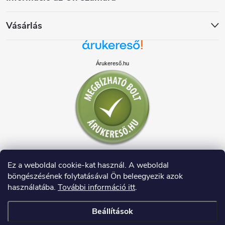
Vásárlás
Árukereső.hu
Ez a weboldal cookie-kat használ. A weboldal
böngészésének folytatásával Ön beleegyezik azok
használatába.
További információ itt
.
Beállítások