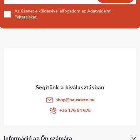
á
Az üzenet
elküldésével elfogadom az
Adatvédelmi
b
Feltételeket.
l
é
c
shop
@
hausdeco.hu
+36 176 54 675
Információ az Ön számára