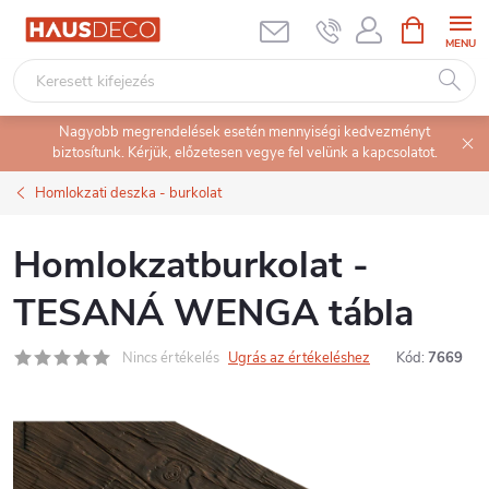
Ugrás
KOSÁR
a
fő
tartalomhoz
Nagyobb megrendelések esetén mennyiségi kedvezményt
biztosítunk. Kérjük, előzetesen vegye fel velünk a kapcsolatot.
Homlokzati deszka - burkolat
Homlokzatburkolat -
TESANÁ WENGA tábla
Nincs értékelés
Ugrás az értékeléshez
Kód:
7669