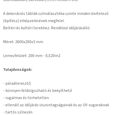
A dekorációs táblák színválasztéka szinte minden kivitelező
(építész) elképzelésének megfelel.
Beltéri és kültéri terekhez. Rendkívül időjárásálló.
Méret: 2600x200x3 mm
Lemezfelület: 200 mm - 0,520m2
Tulajdonságok:
- páraáteresztő
- könnyen feldolgozható és beépíthető
- rugalmas és törhetetlen
- ellenáll az időjárás viszontagságainak és az UV-sugaraknak
- tartós színezés