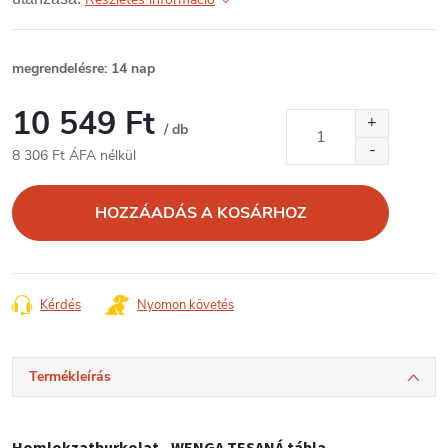
megrendelésre: 14 nap
10 549 Ft
/ db
8 306 Ft ÁFA nélkül
Egységár:
HOZZÁADÁS A KOSÁRHOZ
Kérdés
Nyomon követés
Termékleírás
Homlokzatburkolat - WENGA TESANÁ tábla