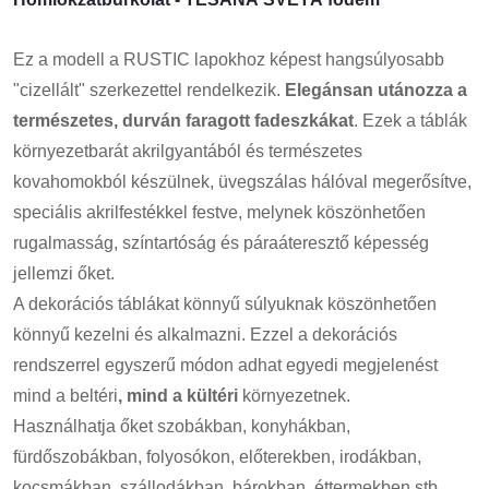
Ez a modell a RUSTIC lapokhoz képest hangsúlyosabb
"cizellált" szerkezettel rendelkezik.
Elegánsan utánozza a
természetes, durván faragott fadeszkákat
. Ezek a táblák
környezetbarát akrilgyantából és természetes
kovahomokból készülnek, üvegszálas hálóval megerősítve,
speciális akrilfestékkel festve, melynek köszönhetően
rugalmasság, színtartóság és páraáteresztő képesség
jellemzi őket.
A dekorációs táblákat könnyű súlyuknak köszönhetően
könnyű kezelni és alkalmazni. Ezzel a dekorációs
rendszerrel egyszerű módon adhat egyedi megjelenést
mind a beltéri
, mind a kültéri
környezetnek.
Használhatja őket szobákban, konyhákban,
fürdőszobákban, folyosókon, előterekben, irodákban,
kocsmákban, szállodákban, bárokban, éttermekben stb.