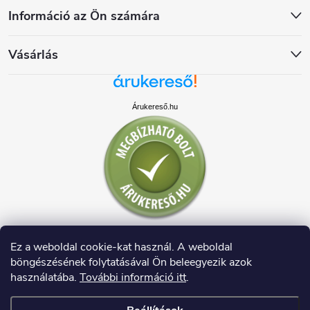
Információ az Ön számára
Vásárlás
Árukereső.hu
Ez a weboldal cookie-kat használ. A weboldal
böngészésének folytatásával Ön beleegyezik azok
használatába.
További információ itt
.