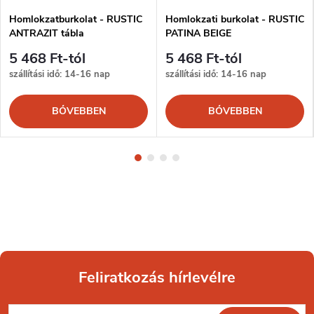
Homlokzatburkolat - RUSTIC
Homlokzati burkolat - RUSTIC
ANTRAZIT tábla
PATINA BEIGE
5 468 Ft-tól
5 468 Ft-tól
szállítási idő: 14-16 nap
szállítási idő: 14-16 nap
BŐVEBBEN
BŐVEBBEN
Feliratkozás hírlevélre
L