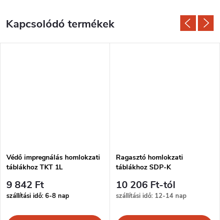
Kapcsolódó termékek
Védő impregnálás homlokzati
Ragasztó homlokzati
táblákhoz TKT 1L
táblákhoz SDP-K
9 842 Ft
10 206 Ft-tól
szállítási idő: 6-8 nap
szállítási idő: 12-14 nap