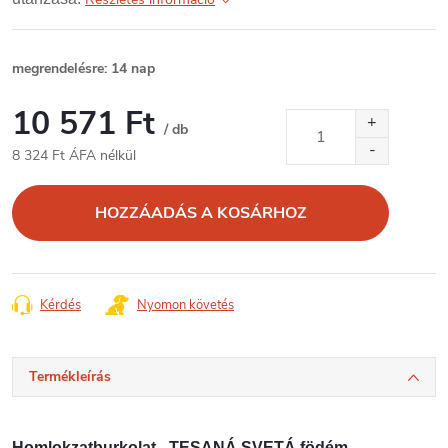
megrendelésre: 14 nap
10 571 Ft
/ db
8 324 Ft ÁFA nélkül
Egységár:
HOZZÁADÁS A KOSÁRHOZ
Kérdés
Nyomon követés
Termékleírás
Homlokzatburkolat - TESANÁ SVETÁ födém