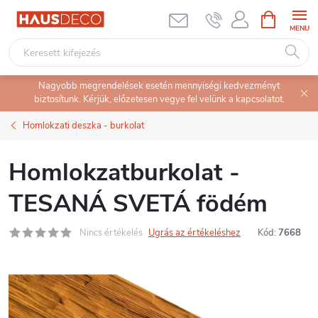
Ugrás
KOSÁR
a
fő
tartalomhoz
Nagyobb megrendelések esetén mennyiségi kedvezményt
biztosítunk. Kérjük, előzetesen vegye fel velünk a kapcsolatot.
Homlokzati deszka - burkolat
Homlokzatburkolat -
TESANÁ SVETÁ födém
Nincs értékelés
Ugrás az értékeléshez
Kód:
7668