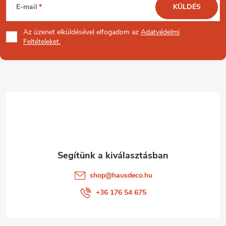
E-mail
KÜLDÉS
á
Az üzenet
elküldésével elfogadom az
Adatvédelmi
b
Feltételeket.
l
é
c
shop
@
hausdeco.hu
+36 176 54 675