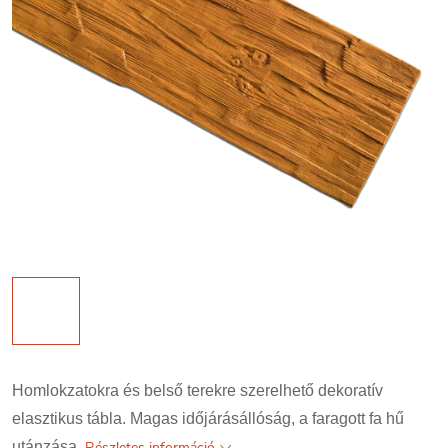
Homlokzatokra és belső terekre szerelhető dekoratív
elasztikus tábla. Magas időjárásállóság, a faragott fa hű
utánzása.
Részletes információ