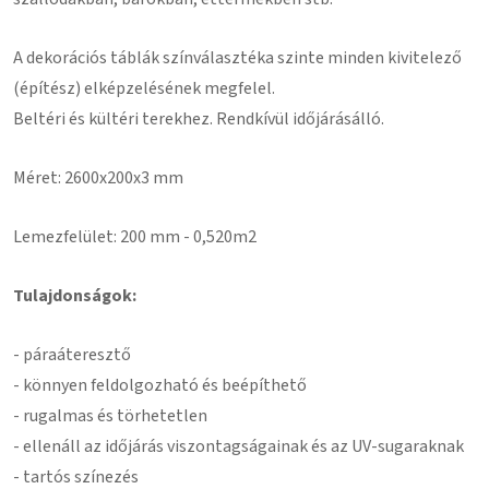
A dekorációs táblák színválasztéka szinte minden kivitelező
(építész) elképzelésének megfelel.
Beltéri és kültéri terekhez. Rendkívül időjárásálló.
Méret: 2600x200x3 mm
Lemezfelület: 200 mm - 0,520m2
Tulajdonságok:
- páraáteresztő
- könnyen feldolgozható és beépíthető
- rugalmas és törhetetlen
- ellenáll az időjárás viszontagságainak és az UV-sugaraknak
- tartós színezés