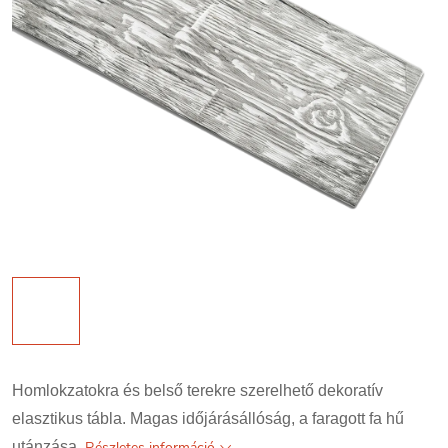
Homlokzatokra és belső terekre szerelhető dekoratív
elasztikus tábla. Magas időjárásállóság, a faragott fa hű
utánzása.
Részletes információ