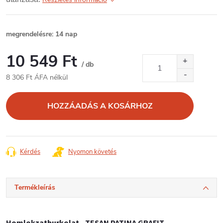
megrendelésre: 14 nap
10 549 Ft
/ db
8 306 Ft ÁFA nélkül
Egységár:
HOZZÁADÁS A KOSÁRHOZ
Kérdés
Nyomon követés
Termékleírás
Homlokzatburkolat - TESAN PATINA GRAFIT