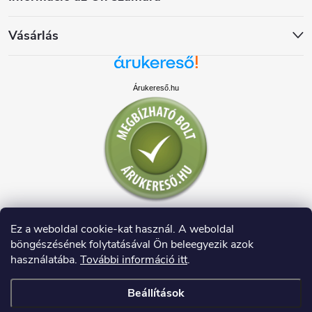
Vásárlás
Árukereső.hu
Ez a weboldal cookie-kat használ. A weboldal
böngészésének folytatásával Ön beleegyezik azok
használatába.
További információ itt
.
Beállítások