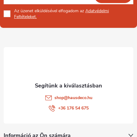
á
Az üzenet
elküldésével elfogadom az
Adatvédelmi
b
Feltételeket.
l
é
c
shop
@
hausdeco.hu
+36 176 54 675
Információ az Ön számára