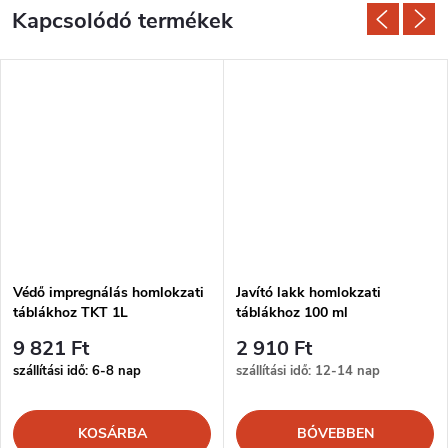
Kapcsolódó termékek
Védő impregnálás homlokzati
Javító lakk homlokzati
táblákhoz TKT 1L
táblákhoz 100 ml
9 821 Ft
2 910 Ft
szállítási idő: 6-8 nap
szállítási idő: 12-14 nap
KOSÁRBA
BŐVEBBEN