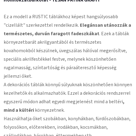
Ez a modell a RUSTIC táblákhoz képest hangsúlyosabb
"cizellált" szerkezettel rendelkezik.
Elegánsan utánozzák a
természetes, durván faragott fadeszkákat
. Ezek a táblák
környezetbarát akrilgyantából és természetes
kovahomokból készülnek, üvegszálas hálóval megerősítve,
speciális akrilfestékkel festve, melynek köszönhetően
rugalmasság, színtartóság és páraáteresztő képesség
jellemzi őket.
A dekorációs táblák könnyű súlyuknak köszönhetően könnyen
kezelhetők és alkalmazhatók. Ezzel a dekorációs rendszerrel
egyszerű módon adhat egyedi megjelenést mind a beltéri
,
mind a kültéri
környezetnek.
Használhatja őket szobákban, konyhákban, fürdőszobákban,
folyosókon, előterekben, irodákban, kocsmákban,
szállodákban, bárokban, éttermekben stb.