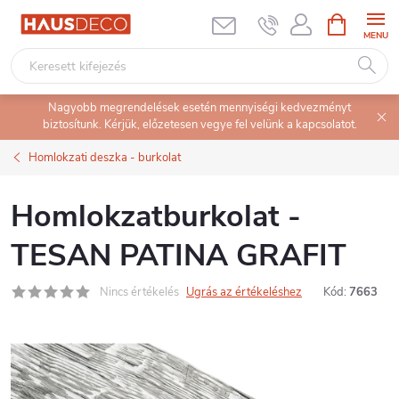
Ugrás
KOSÁR
a
fő
tartalomhoz
Nagyobb megrendelések esetén mennyiségi kedvezményt
biztosítunk. Kérjük, előzetesen vegye fel velünk a kapcsolatot.
Homlokzati deszka - burkolat
Homlokzatburkolat -
TESAN PATINA GRAFIT
Nincs értékelés
Ugrás az értékeléshez
Kód:
7663