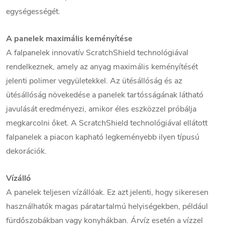
egységességét.
A panelek maximális keményítése
A falpanelek innovatív ScratchShield technológiával
rendelkeznek, amely az anyag maximális keményítését
jelenti polimer vegyületekkel. Az ütésállóság és az
ütésállóság növekedése a panelek tartósságának látható
javulását eredményezi, amikor éles eszközzel próbálja
megkarcolni őket. A ScratchShield technológiával ellátott
falpanelek a piacon kapható legkeményebb ilyen típusú
dekorációk.
Vízálló
A panelek teljesen vízállóak. Ez azt jelenti, hogy sikeresen
használhatók magas páratartalmú helyiségekben, például
fürdőszobákban vagy konyhákban. Árvíz esetén a vízzel