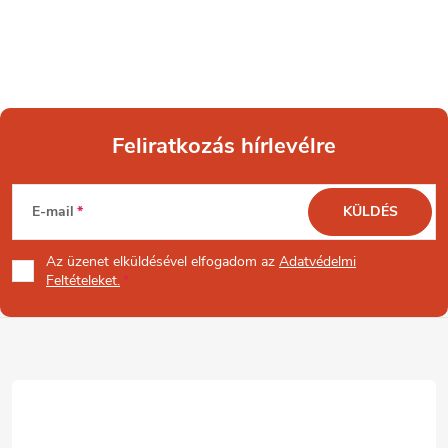
Feliratkozás hírlevélre
L
E-mail
KÜLDÉS
á
Az üzenet
elküldésével elfogadom az
Adatvédelmi
b
Feltételeket.
l
é
c