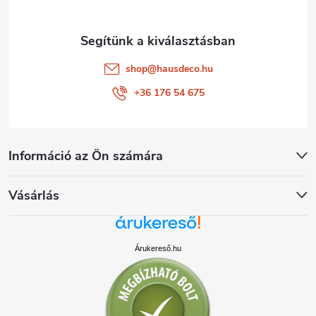
shop
@
hausdeco.hu
+36 176 54 675
Információ az Ön számára
Vásárlás
Árukereső.hu