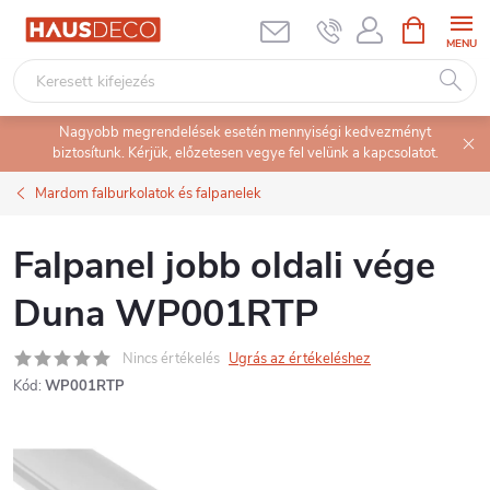
Ugrás
KOSÁR
a
fő
tartalomhoz
Nagyobb megrendelések esetén mennyiségi kedvezményt
biztosítunk. Kérjük, előzetesen vegye fel velünk a kapcsolatot.
Mardom falburkolatok és falpanelek
Falpanel jobb oldali vége
Duna WP001RTP
Nincs értékelés
Ugrás az értékeléshez
Kód:
WP001RTP