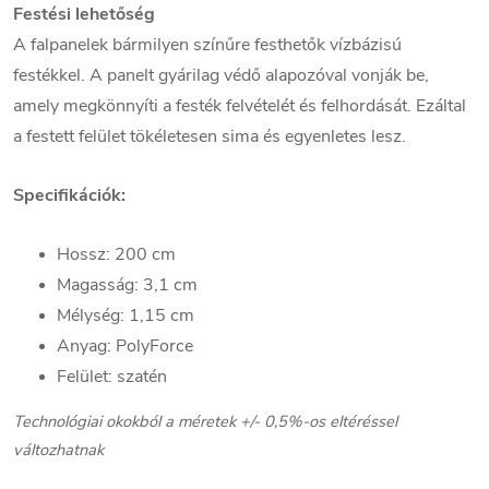
Festési lehetőség
A falpanelek bármilyen színűre festhetők vízbázisú
festékkel. A panelt gyárilag védő alapozóval vonják be,
amely megkönnyíti a festék felvételét és felhordását. Ezáltal
a festett felület tökéletesen sima és egyenletes lesz.
Specifikációk:
Hossz: 200 cm
Magasság: 3,1 cm
Mélység: 1,15 cm
Anyag: PolyForce
Felület: szatén
Technológiai okokból a méretek +/- 0,5%-os eltéréssel
változhatnak