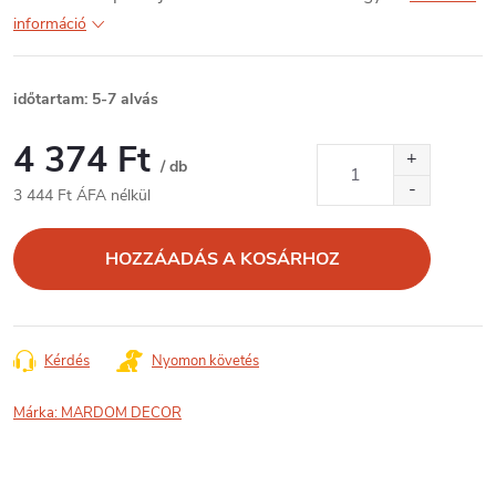
információ
időtartam: 5-7 alvás
4 374 Ft
/ db
3 444 Ft ÁFA nélkül
Egységár:
HOZZÁADÁS A KOSÁRHOZ
Kérdés
Nyomon követés
Márka:
MARDOM DECOR