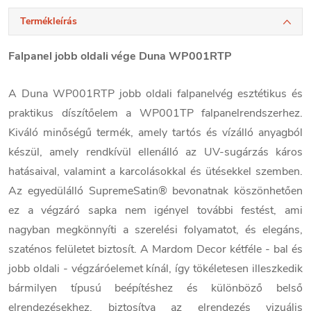
Termékleírás
Falpanel jobb oldali vége Duna WP001RTP
A Duna WP001RTP jobb oldali falpanelvég esztétikus és
praktikus díszítőelem a WP001TP falpanelrendszerhez.
Kiváló minőségű termék, amely tartós és vízálló anyagból
készül, amely rendkívül ellenálló az UV-sugárzás káros
hatásaival, valamint a karcolásokkal és ütésekkel szemben.
Az egyedülálló SupremeSatin® bevonatnak köszönhetően
ez a végzáró sapka nem igényel további festést, ami
nagyban megkönnyíti a szerelési folyamatot, és elegáns,
szaténos felületet biztosít. A Mardom Decor kétféle - bal és
jobb oldali - végzáróelemet kínál, így tökéletesen illeszkedik
bármilyen típusú beépítéshez és különböző belső
elrendezésekhez, biztosítva az elrendezés vizuális