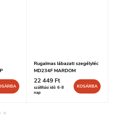
Rugalmas lábazati szegélyléc
WALLST
0P
MD234F MARDOM
Marque
22 449 Ft
7 966 
OSÁRBA
KOSÁRBA
szállítási idő: 6-8
szállítási 
nap
nap