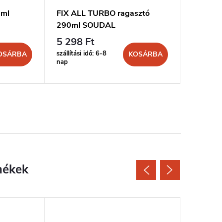
0ml
FIX ALL TURBO ragasztó
MONT FI
290ml SOUDAL
300ml 
5 298 Ft
2 209 
szállítási idő: 6-8
szállítási 
OSÁRBA
KOSÁRBA
nap
nap