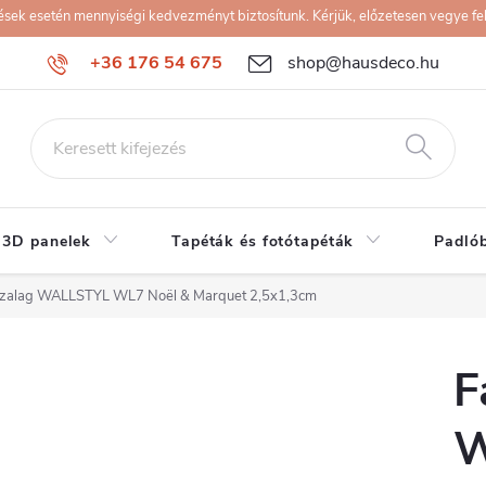
k esetén mennyiségi kedvezményt biztosítunk. Kérjük, előzetesen vegye fel 
+36 176 54 675
shop@hausdeco.hu
 3D panelek
Tapéták és fotótapéták
Padló
 szalag WALLSTYL WL7 Noël & Marquet 2,5x1,3cm
F
W