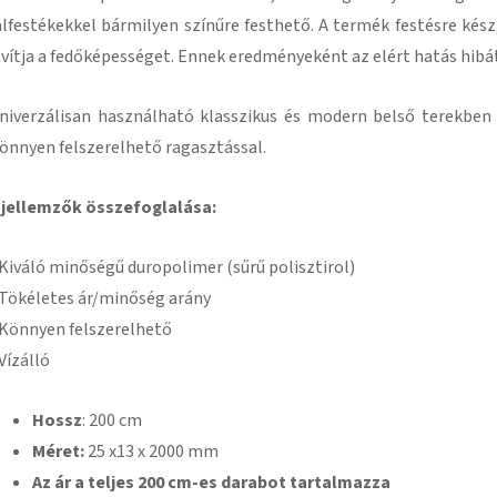
alfestékekkel bármilyen színűre festhető.
A termék festésre kész
avítja a fedőképességet.
Ennek eredményeként az elért hatás hibát
niverzálisan használható klasszikus és modern belső terekben
önnyen felszerelhető ragasztással
.
 jellemzők összefoglalása:
 Kiváló minőségű duropolimer (sűrű polisztirol)
 Tökéletes ár/minőség arány
 Könnyen felszerelhető
 Vízálló
Hossz
: 200 cm
Méret:
25 x
13 x 2000 mm
Az ár a teljes 200 cm-es darabot tartalmazza