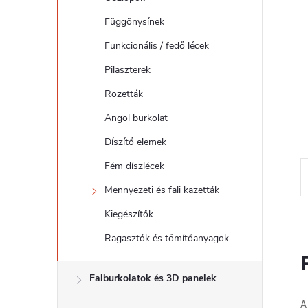
l
Függönysínek
Funkcionális / fedő lécek
Pilaszterek
Rozetták
Angol burkolat
Díszítő elemek
Fém díszlécek
Mennyezeti és fali kazetták
Kiegészítők
Ragasztók és tömítőanyagok
Falburkolatok és 3D panelek
A