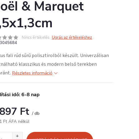
oël & Marquet
,5x1,3cm
Nincs értékelés
Ugrás az értékeléshez
3045684
xus fali rúd
sűrű polisztirolból
készült. Univerzálisan
nálható klasszikus és modern belső terekben
ránt.
Részletes információ
lítási idő: 6-8 nap
 897 Ft
/ db
1 Ft ÁFA nélkül
égár: