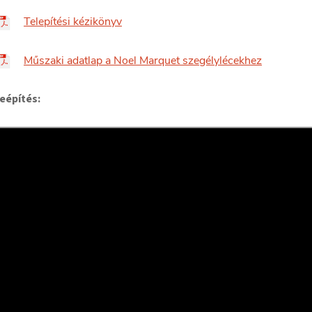
Telepítési kézikönyv
Műszaki adatlap a Noel Marquet szegélylécekhez
eépítés: