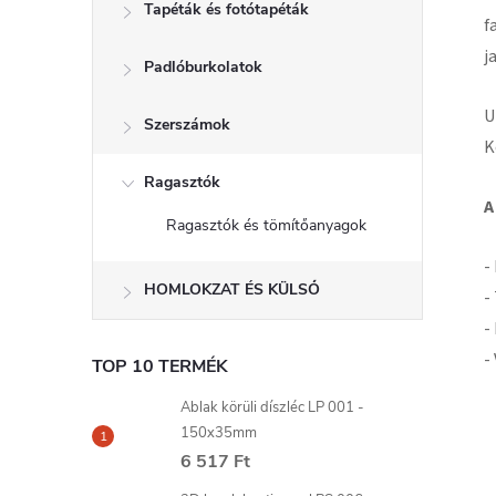
Tapéták és fotótapéták
f
j
Padlóburkolatok
U
Szerszámok
K
Ragasztók
A
Ragasztók és tömítőanyagok
-
HOMLOKZAT ÉS KÜLSŐ
-
-
-
TOP 10 TERMÉK
Ablak körüli díszléc LP 001 -
150x35mm
6 517 Ft