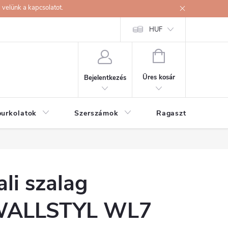
velünk a kapcsolatot.
HUF
KOSÁR
Üres kosár
Bejelentkezés
burkolatok
Szerszámok
Ragasztók
ali szalag
ALLSTYL WL7