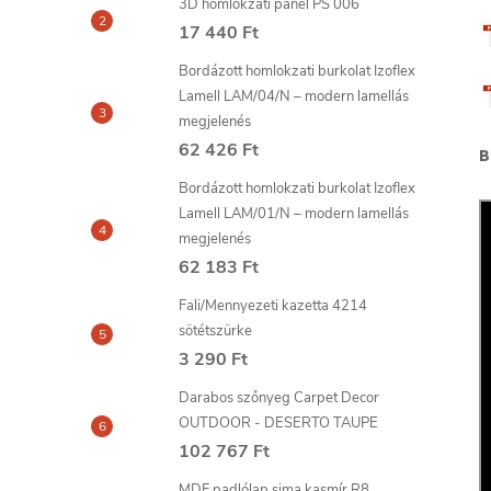
3D homlokzati panel PS 006
17 440 Ft
Bordázott homlokzati burkolat Izoflex
Lamell LAM/04/N – modern lamellás
megjelenés
62 426 Ft
B
Bordázott homlokzati burkolat Izoflex
Lamell LAM/01/N – modern lamellás
megjelenés
62 183 Ft
Fali/Mennyezeti kazetta 4214
sötétszürke
3 290 Ft
Darabos szőnyeg Carpet Decor
OUTDOOR - DESERTO TAUPE
102 767 Ft
MDF padlólap sima kasmír R8