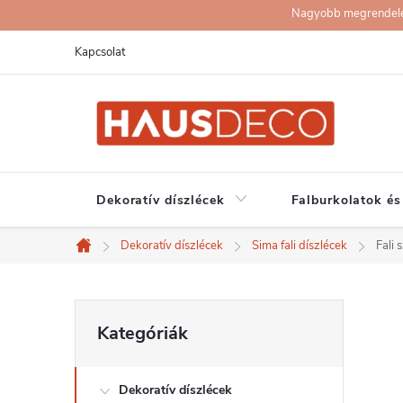
Ugrás
Nagyobb megrendelése
a
Kapcsolat
fő
tartalomhoz
Dekoratív díszlécek
Falburkolatok és
Dekoratív díszlécek
Sima fali díszlécek
Fali
Kezdőlap
O
Kategóriák
Kategóriák
átugrása
l
Dekoratív díszlécek