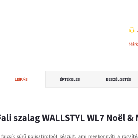
Márk
LEÍRÁS
ÉRTÉKELÉS
BESZÉLGETÉS
Fali szalag WALLSTYL WL7 Noël &
 falcsík
sűrű polisztirolból
készült, ami megkönnyíti a rögzíté