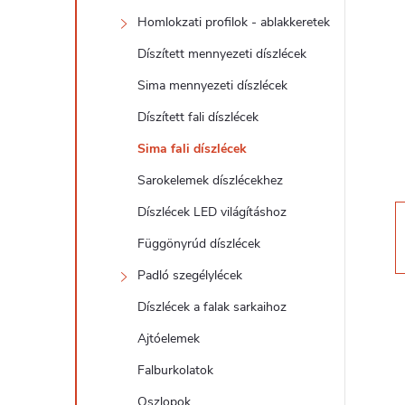
d
Homlokzati profilok - ablakkeretek
a
Díszített mennyezeti díszlécek
l
Sima mennyezeti díszlécek
Díszített fali díszlécek
s
Sima fali díszlécek
ó
Sarokelemek díszlécekhez
Díszlécek LED világításhoz
p
Függönyrúd díszlécek
a
Padló szegélylécek
Díszlécek a falak sarkaihoz
n
Ajtóelemek
e
Falburkolatok
Oszlopok