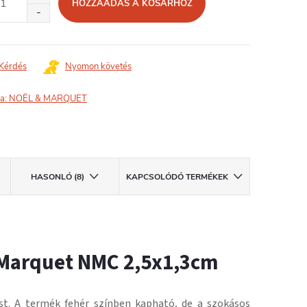
HOZZÁADÁS A KOSÁRHOZ
Kérdés
Nyomon követés
a:
NOËL & MARQUET
HASONLÓ (8)
KAPCSOLÓDÓ TERMÉKEK
 Marquet NMC 2,5x1,3cm
st.
A termék fehér színben kapható, de a szokásos