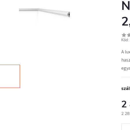
N
2
Kód:
A lu
hasz
egya
szál
2
2 28
Egys