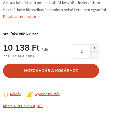
A luxus fali rúd
sűrű polisztirolból
készült. Univerzálisan
használható klasszikus és modern belső terekben egyaránt.
Részletes információ
szállítási idő: 6-8 nap
10 138 Ft
/ db
7 983 Ft ÁFA nélkül
Egységár:
HOZZÁADÁS A KOSÁRHOZ
Kérdés
Nyomon követés
Márka:
NOËL & MARQUET