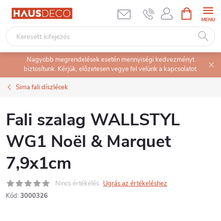
Ugrás
KOSÁR
a
fő
tartalomhoz
Nagyobb megrendelések esetén mennyiségi kedvezményt
biztosítunk. Kérjük, előzetesen vegye fel velünk a kapcsolatot.
Sima fali díszlécek
Fali szalag WALLSTYL
WG1 Noël & Marquet
7,9x1cm
Nincs értékelés
Ugrás az értékeléshez
Kód:
3000326