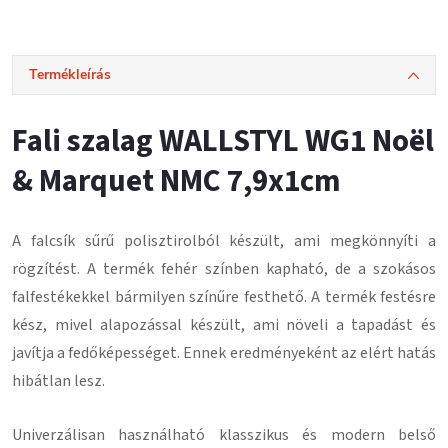
Termékleírás
Fali szalag WALLSTYL WG1 Noël
& Marquet NMC 7,9x1cm
A falcsík
sűrű polisztirolból
készült, ami megkönnyíti a
rögzítést.
A termék fehér színben kapható, de a szokásos
falfestékekkel bármilyen színűre festhető.
A termék festésre
kész, mivel alapozással készült, ami növeli a tapadást és
javítja a fedőképességet.
Ennek eredményeként az elért hatás
hibátlan lesz
.
Univerzálisan használható klasszikus és modern belső