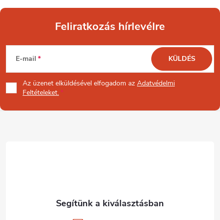
Feliratkozás hírlevélre
L
E-mail
KÜLDÉS
á
Az üzenet
elküldésével elfogadom az
Adatvédelmi
b
Feltételeket.
l
é
c