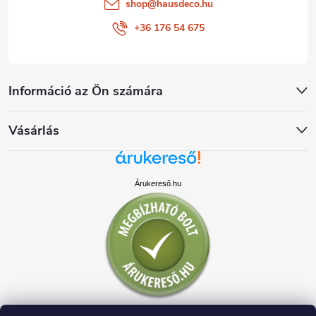
shop
@
hausdeco.hu
+36 176 54 675
Információ az Ön számára
Vásárlás
Árukereső.hu