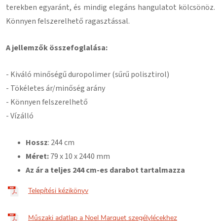
terekben egyaránt, és mindig elegáns hangulatot kölcsönöz.
Könnyen felszerelhető ragasztással
.
A jellemzők összefoglalása:
- Kiváló minőségű duropolimer (sűrű polisztirol)
- Tökéletes ár/minőség arány
- Könnyen felszerelhető
- Vízálló
Hossz
: 244 cm
Méret:
79
x 10 x 2440 mm
Az ár a teljes 244 cm-es darabot tartalmazza
Telepítési kézikönyv
Műszaki adatlap a Noel Marquet szegélylécekhez