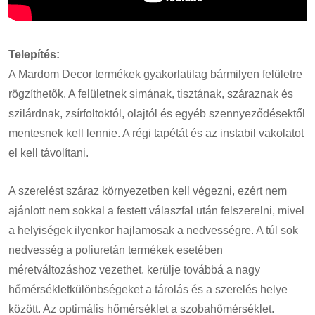
Telepítés:
A Mardom Decor termékek gyakorlatilag bármilyen felületre
rögzíthetők. A felületnek simának, tisztának, száraznak és
szilárdnak, zsírfoltoktól, olajtól és egyéb szennyeződésektől
mentesnek kell lennie. A régi tapétát és az instabil vakolatot
el kell távolítani.
A szerelést száraz környezetben kell végezni, ezért nem
ajánlott nem sokkal a festett válaszfal után felszerelni, mivel
a helyiségek ilyenkor hajlamosak a nedvességre. A túl sok
nedvesség a poliuretán termékek esetében
méretváltozáshoz vezethet. kerülje továbbá a nagy
hőmérsékletkülönbségeket a tárolás és a szerelés helye
között. Az optimális hőmérséklet a szobahőmérséklet.