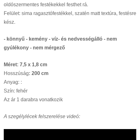
oldószermentes festékekkel festhet rá.
Felület: sima ragasztófestékkel, szatén matt textúra, festésre
kész.
- könnyű - kemény - víz- és nedvességálló - nem
gyúlékony - nem mérgező
Méret: 7,5 x 1,8 cm
Hosszúság
: 200 cm
Anyag: :
Szín: fehér
Az ár 1 darabra vonatkozik
A szegélylécek felszerelése videó: