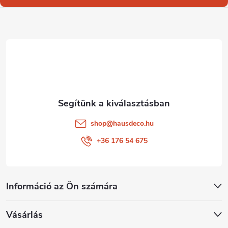
l
é
c
shop
@
hausdeco.hu
+36 176 54 675
Információ az Ön számára
Vásárlás