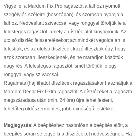
Vigye fel a Mardom Fix Pro ragasztót a falhoz nyomott
szegélyléc széleire (hosszában), és szorosan nyomja a
falhoz. Nedvesített szivaccsal vagy ronggyal töröljük le a
felesleges ragasztót, amely a díszléc alól kinyomódik. Az
utolsó díszléc felszerelésekor; azt mindkét végoldalán is
lefestjük, és az utolsó díszlécek közé illesztjük úgy, hogy
azok szorosan illeszkedjenek, és ne maradjon közöttük
nagy rés. A felesleges ragasztót ismét töröljük le egy
ronggyal vagy szivaccsal.
Rugalmas (hajlítható) díszlécek ragasztásakor használjuk a
Mardom Decor Fix Extra ragasztót. A díszléceket a ragasztó
megszáradása után (min. 24 óra) újra lehet festeni,
lehetőleg oldószermentes, jobb minőségű festékkel.
Megjegyzés
: A beépítéshez hasonlóan a beépítés előtt, a
beépítés során se tegye ki a díszléceket nedvességnek. Ha