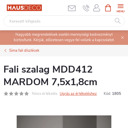
Ugrás
KOSÁR
a
fő
tartalomhoz
Nagyobb megrendelések esetén mennyiségi kedvezményt
biztosítunk. Kérjük, előzetesen vegye fel velünk a kapcsolatot.
Sima fali díszlécek
Fali szalag MDD412
MARDOM 7,5x1,8cm
Nincs értékelés
Ugrás az értékeléshez
Kód:
1805