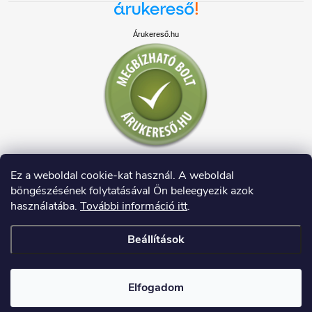
Árukereső.hu
Ez a weboldal cookie-kat használ. A weboldal
böngészésének folytatásával Ön beleegyezik azok
használatába.
További információ itt
.
Beállítások
Copyright 2026
HAUSDECO.HU
. Minden jog fenntartva.
Elfogadom
Shoptet készítette