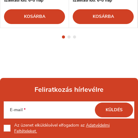
szállítási idő: 6-8 nap
szállítási idő: 6-8 nap
KOSÁRBA
KOSÁRBA
Feliratkozás hírlevélre
L
E-mail
KÜLDÉS
á
Az üzenet
elküldésével elfogadom az
Adatvédelmi
b
Feltételeket.