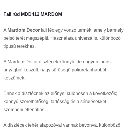
Fali rúd MDD412 MARDOM
A
Mardom Decor
fali léc egy vonzó termék, amely bármely
belső terét megszépíti. Használata univerzális, különböző
típusú terekhez.
A Mardom Decor díszlécek könnyű, de nagyon tartós
anyagból készült, nagy sűrűségű poliuretánhabból
készülnek.
Ennek a díszlécnek az előnyei különösen a következők;
könnyű szerelhetőség, tartósság és a sérülésekkel
szembeni ellenállás.
A díszlécek fehér alapozóval vannak bevonva, különböző