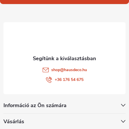
l
é
c
shop
@
hausdeco.hu
+36 176 54 675
Információ az Ön számára
Vásárlás