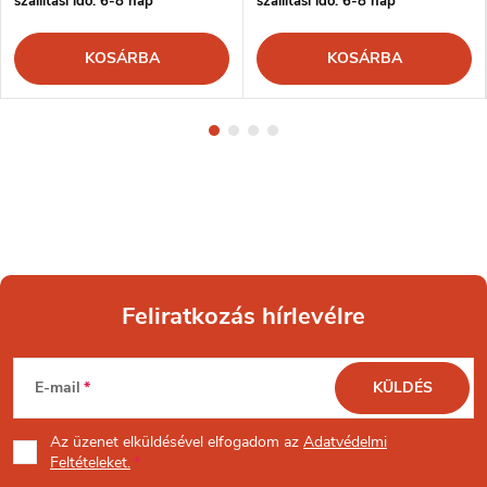
szállítási idő: 6-8 nap
szállítási idő: 6-8 nap
KOSÁRBA
KOSÁRBA
Feliratkozás hírlevélre
L
E-mail
KÜLDÉS
á
Az üzenet
elküldésével elfogadom az
Adatvédelmi
b
Feltételeket.