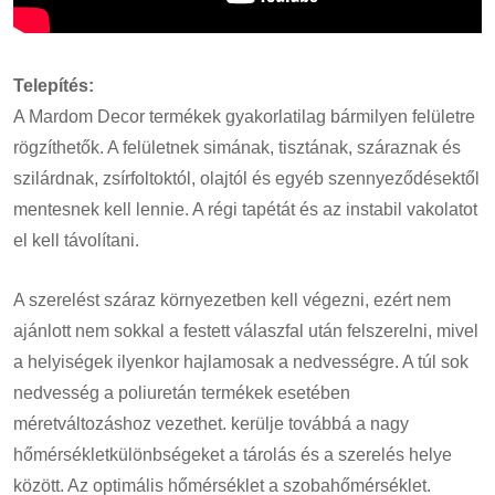
Telepítés:
A Mardom Decor termékek gyakorlatilag bármilyen felületre
rögzíthetők. A felületnek simának, tisztának, száraznak és
szilárdnak, zsírfoltoktól, olajtól és egyéb szennyeződésektől
mentesnek kell lennie. A régi tapétát és az instabil vakolatot
el kell távolítani.
A szerelést száraz környezetben kell végezni, ezért nem
ajánlott nem sokkal a festett válaszfal után felszerelni, mivel
a helyiségek ilyenkor hajlamosak a nedvességre. A túl sok
nedvesség a poliuretán termékek esetében
méretváltozáshoz vezethet. kerülje továbbá a nagy
hőmérsékletkülönbségeket a tárolás és a szerelés helye
között. Az optimális hőmérséklet a szobahőmérséklet.