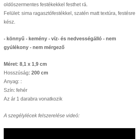
oldószermentes festékekkel festhet rá.
Felület: sima ragasztófestékkel, szatén matt textúra, festésre
kész.
- könnyű - kemény - víz- és nedvességálló - nem
gyúlékony - nem mérgező
Méret: 8,1 x 1,9 cm
Hosszúság
: 200 cm
Anyag: :
Szín: fehér
Az ár 1 darabra vonatkozik
A szegélylécek felszerelése videó: