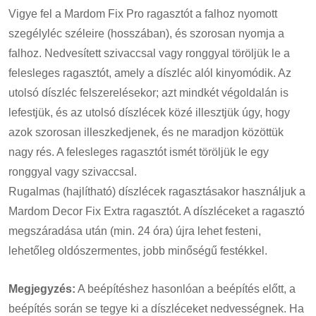
Vigye fel a Mardom Fix Pro ragasztót a falhoz nyomott
szegélyléc széleire (hosszában), és szorosan nyomja a
falhoz. Nedvesített szivaccsal vagy ronggyal töröljük le a
felesleges ragasztót, amely a díszléc alól kinyomódik. Az
utolsó díszléc felszerelésekor; azt mindkét végoldalán is
lefestjük, és az utolsó díszlécek közé illesztjük úgy, hogy
azok szorosan illeszkedjenek, és ne maradjon közöttük
nagy rés. A felesleges ragasztót ismét töröljük le egy
ronggyal vagy szivaccsal.
Rugalmas (hajlítható) díszlécek ragasztásakor használjuk a
Mardom Decor Fix Extra ragasztót. A díszléceket a ragasztó
megszáradása után (min. 24 óra) újra lehet festeni,
lehetőleg oldószermentes, jobb minőségű festékkel.
Megjegyzés:
A beépítéshez hasonlóan a beépítés előtt, a
beépítés során se tegye ki a díszléceket nedvességnek. Ha