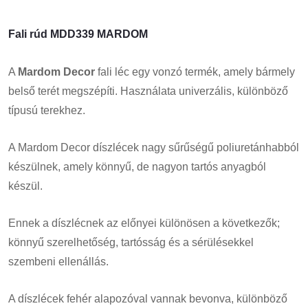
Fali rúd MDD339 MARDOM
A
Mardom Decor
fali léc egy vonzó termék, amely bármely
belső terét megszépíti. Használata univerzális, különböző
típusú terekhez.
A Mardom Decor díszlécek nagy sűrűségű poliuretánhabból
készülnek, amely könnyű, de nagyon tartós anyagból
készül.
Ennek a díszlécnek az előnyei különösen a következők;
könnyű szerelhetőség, tartósság és a sérülésekkel
szembeni ellenállás.
A díszlécek fehér alapozóval vannak bevonva, különböző