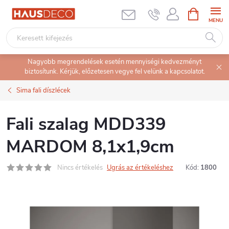
Ugrás
KOSÁR
a
fő
tartalomhoz
Nagyobb megrendelések esetén mennyiségi kedvezményt
biztosítunk. Kérjük, előzetesen vegye fel velünk a kapcsolatot.
Sima fali díszlécek
Fali szalag MDD339
MARDOM 8,1x1,9cm
Nincs értékelés
Ugrás az értékeléshez
Kód:
1800