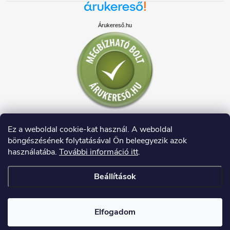
Árukereső.hu
Ez a weboldal cookie-kat használ. A weboldal
böngészésének folytatásával Ön beleegyezik azok
használatába.
További információ itt
.
Beállítások
Copyright 2026
HAUSDECO.HU
. Minden jog fenntartva.
Elfogadom
Shoptet készítette