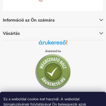
Információ az Ön számára
Vásárlás
Árukereső.hu
Ez a weboldal cookie-kat használ. A weboldal
böngészésének folytatásával Ön beleegyezik azok