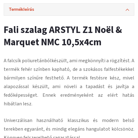
Termékleírás
Fali szalag ARSTYL Z1 Noël &
Marquet NMC 10,5x4cm
A falcsík
poliuretánból
készült, ami megkönnyíti a rögzítést.
A
termék fehér színben kapható, de a szokásos falfestékekkel
bármilyen színűre festhető.
A termék festésre kész, mivel
alapozással készült, ami növeli a tapadást és javítja a
fedőképességet.
Ennek eredményeként az elért hatás
hibátlan lesz
.
Univerzálisan használható klasszikus és modern belső
terekben egyaránt, és mindig elegáns hangulatot kölcsönöz.
Könnyen felszerelhető ragasztással
.