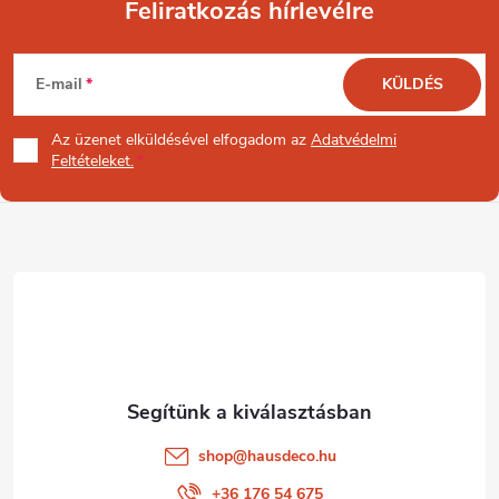
Feliratkozás hírlevélre
L
E-mail
KÜLDÉS
á
Az üzenet
elküldésével elfogadom az
Adatvédelmi
b
Feltételeket.
l
é
c
shop
@
hausdeco.hu
+36 176 54 675