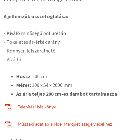
A jellemzők összefoglalása:
- Kiváló minőségű poliuretán
- Tökéletes ár-érték arány
- Könnyen felszerelhető
- Vízálló
Hossz
: 200 cm
Méret:
100 x
54 x 2000 mm
Az ár a teljes 200 cm-es darabot tartalmazza
Telepítési kézikönyv
Műszaki adatlap a Noel Marquet szegélylécekhez