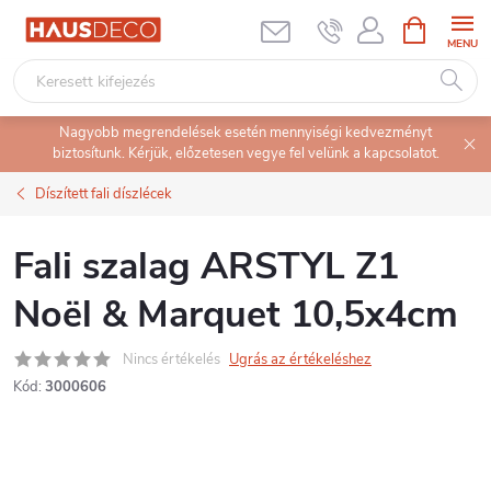
Ugrás
KOSÁR
a
fő
tartalomhoz
Nagyobb megrendelések esetén mennyiségi kedvezményt
biztosítunk. Kérjük, előzetesen vegye fel velünk a kapcsolatot.
Díszített fali díszlécek
Fali szalag ARSTYL Z1
Noël & Marquet 10,5x4cm
Nincs értékelés
Ugrás az értékeléshez
Kód:
3000606