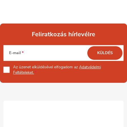
Feliratkozás hírlevélre
L
E-mail
KÜLDÉS
á
Az üzenet
elküldésével elfogadom az
Adatvédelmi
b
Feltételeket.
l
é
c