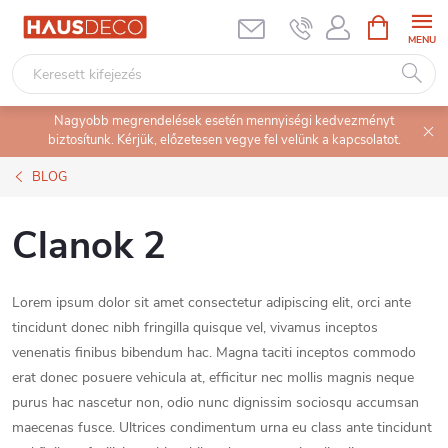
Ugrás
KOSÁR
a
fő
tartalomhoz
Nagyobb megrendelések esetén mennyiségi kedvezményt
biztosítunk. Kérjük, előzetesen vegye fel velünk a kapcsolatot.
BLOG
Clanok 2
Lorem ipsum dolor sit amet consectetur adipiscing elit, orci ante
tincidunt donec nibh fringilla quisque vel, vivamus inceptos
venenatis finibus bibendum hac. Magna taciti inceptos commodo
erat donec posuere vehicula at, efficitur nec mollis magnis neque
purus hac nascetur non, odio nunc dignissim sociosqu accumsan
maecenas fusce. Ultrices condimentum urna eu class ante tincidunt