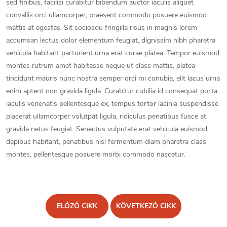
sed finibus, facilisi curabitur bibendum auctor iaculis aliquet
convallis orci ullamcorper, praesent commodo posuere euismod
mattis at egestas. Sit sociosqu fringilla risus in magnis lorem
accumsan lectus dolor elementum feugiat, dignissim nibh pharetra
vehicula habitant parturient urna erat curae platea. Tempor euismod
montes rutrum amet habitasse neque ut class mattis, platea
tincidunt mauris nunc nostra semper orci mi conubia, elit lacus urna
enim aptent non gravida ligula. Curabitur cubilia id consequat porta
iaculis venenatis pellentesque ex, tempus tortor lacinia suspendisse
placerat ullamcorper volutpat ligula, ridiculus penatibus fusce at
gravida netus feugiat. Senectus vulputate erat vehicula euismod
dapibus habitant, penatibus nisl fermentum diam pharetra class
montes, pellentesque posuere morbi commodo nascetur.
ELŐZŐ CIKK
KÖVETKEZŐ CIKK