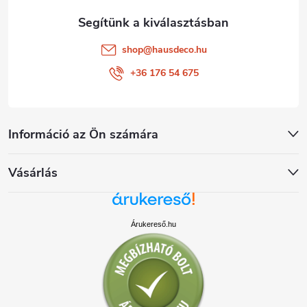
shop
@
hausdeco.hu
+36 176 54 675
Információ az Ön számára
Vásárlás
Árukereső.hu