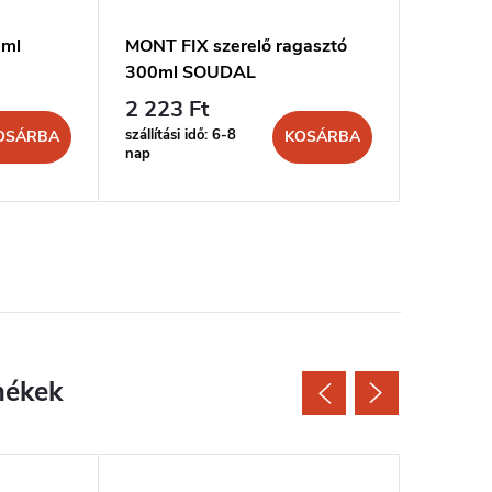
0ml
MONT FIX szerelő ragasztó
FIX ALL
300ml SOUDAL
290ml 
2 223 Ft
5 298 
szállítási idő: 6-8
szállítási 
OSÁRBA
KOSÁRBA
nap
nap