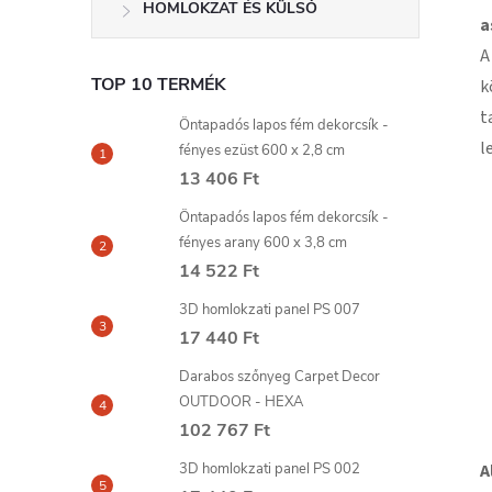
HOMLOKZAT ÉS KÜLSŐ
a
A
TOP 10 TERMÉK
k
t
Öntapadós lapos fém dekorcsík -
l
fényes ezüst 600 x 2,8 cm
13 406 Ft
Öntapadós lapos fém dekorcsík -
fényes arany 600 x 3,8 cm
14 522 Ft
3D homlokzati panel PS 007
17 440 Ft
Darabos szőnyeg Carpet Decor
OUTDOOR - HEXA
102 767 Ft
3D homlokzati panel PS 002
A