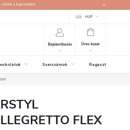
velünk a kapcsolatot.
HUF
KOSÁR
Üres kosár
Bejelentkezés
burkolatok
Szerszámok
Ragasztók
olat
RSTYL
LLEGRETTO FLEX