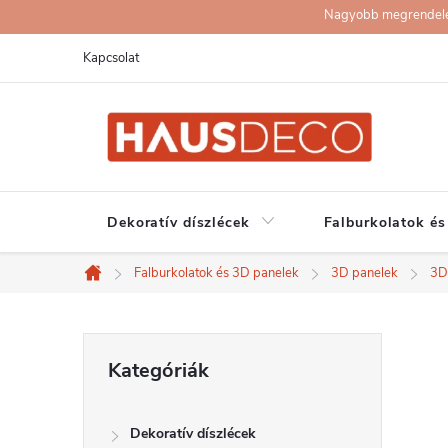
Ugrás
Nagyobb megrendelése
a
Kapcsolat
fő
tartalomhoz
Dekoratív díszlécek
Falburkolatok és
Falburkolatok és 3D panelek
3D panelek
3D
Kezdőlap
O
Kategóriák
Kategóriák
átugrása
l
Dekoratív díszlécek