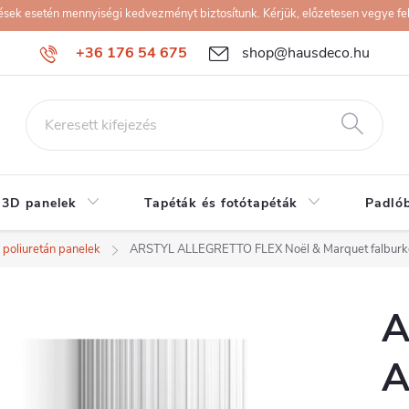
k esetén mennyiségi kedvezményt biztosítunk. Kérjük, előzetesen vegye fel 
+36 176 54 675
shop@hausdeco.hu
 3D panelek
Tapéták és fotótapéták
Padló
 poliuretán panelek
ARSTYL ALLEGRETTO FLEX Noël & Marquet falburk
A
A