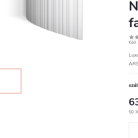
N
f
Kód:
Lux
ARS
szál
6
50 3
Egys