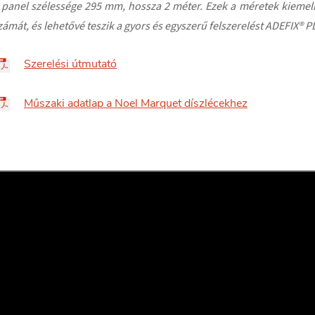
 panel szélessége 295 mm, hossza 2 méter. Ezek a méretek kiemelik 
zámát, és lehetővé teszik a gyors és egyszerű felszerelést ADEFIX® P
Szerelési útmutató
Műszaki adatlap a Noel Marquet díszlécekhez