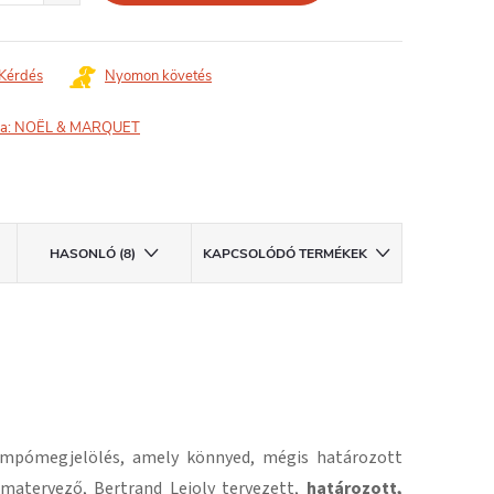
Kérdés
Nyomon követés
a:
NOËL & MARQUET
HASONLÓ (8)
KAPCSOLÓDÓ TERMÉKEK
empómegjelölés, amely könnyed, mégis határozott
rmatervező, Bertrand Lejoly tervezett,
határozott,