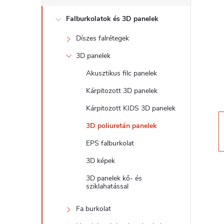
d
Falburkolatok és 3D panelek
a
Díszes falrétegek
l
3D panelek
s
Akusztikus filc panelek
Kárpitozott 3D panelek
ó
Kárpitozott KIDS 3D panelek
p
3D poliuretán panelek
EPS falburkolat
a
3D képek
n
3D panelek kő- és
sziklahatással
e
Fa burkolat