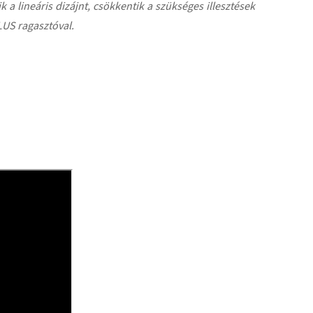
a lineáris dizájnt, csökkentik a szükséges illesztések
LUS ragasztóval.