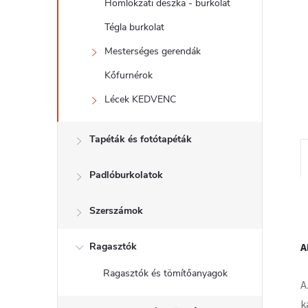
l
Homlokzati deszka - burkolat
Tégla burkolat
Mesterséges gerendák
Kőfurnérok
Lécek KEDVENC
Tapéták és fotótapéták
Padlóburkolatok
Szerszámok
Ragasztók
A
Ragasztók és tömítőanyagok
A
k