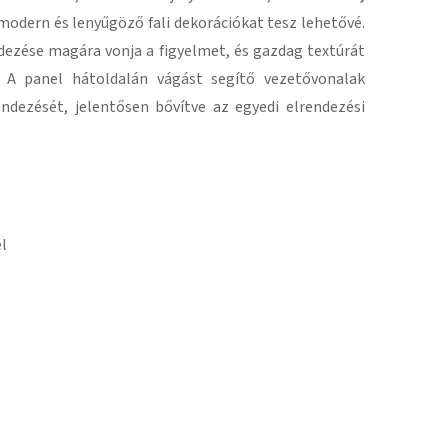
modern és lenyűgöző fali dekorációkat tesz lehetővé.
ndezése magára vonja a figyelmet, és gazdag textúrát
 A panel hátoldalán vágást segítő vezetővonalak
endezését, jelentősen bővítve az egyedi elrendezési
l