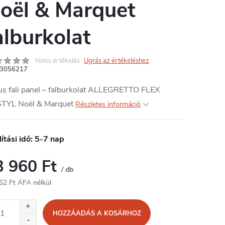
oël & Marquet
alburkolat
Nincs értékelés
Ugrás az értékeléshez
3056217
us fali panel – falburkolat ALLEGRETTO FLEX
TYL Noël & Marquet
Részletes információ
lítási idő: 5-7 nap
3 960 Ft
/ db
62 Ft ÁFA nélkül
égár:
HOZZÁADÁS A KOSÁRHOZ