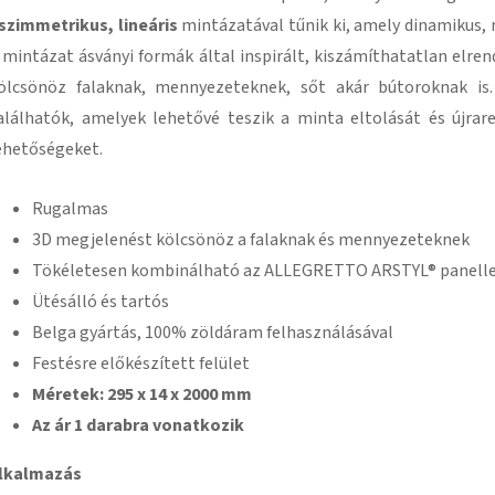
szimmetrikus, lineáris
mintázatával tűnik ki, amely dinamikus, 
 mintázat ásványi formák által inspirált, kiszámíthatatlan elre
ölcsönöz falaknak, mennyezeteknek, sőt akár bútoroknak is.
alálhatók, amelyek lehetővé teszik a minta eltolását és újrar
ehetőségeket.
Rugalmas
3D megjelenést kölcsönöz a falaknak és mennyezeteknek
Tökéletesen kombinálható az ALLEGRETTO ARSTYL® panelle
Ütésálló és tartós
Belga gyártás, 100% zöldáram felhasználásával
Festésre előkészített felület
Méretek: 295 x 14 x 2000 mm
Az ár 1 darabra vonatkozik
lkalmazás