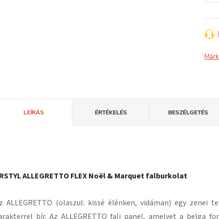
Márk
LEÍRÁS
ÉRTÉKELÉS
BESZÉLGETÉS
RSTYL ALLEGRETTO FLEX Noël & Marquet falburkolat
z ALLEGRETTO (olaszul: kissé élénken, vidáman) egy zenei t
arakterrel bír. Az ALLEGRETTO fali panel, amelyet a belga fo