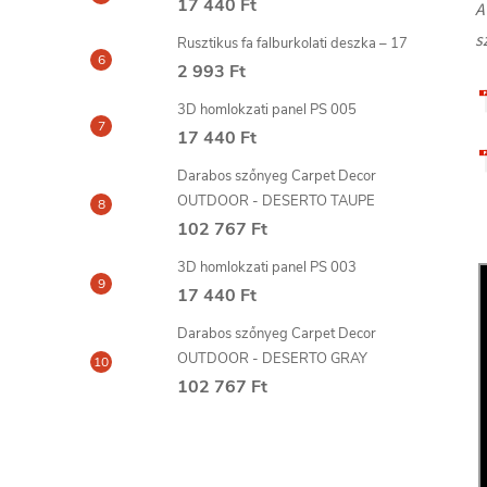
17 440 Ft
A
s
Rusztikus fa falburkolati deszka – 17
2 993 Ft
3D homlokzati panel PS 005
17 440 Ft
Darabos szőnyeg Carpet Decor
OUTDOOR - DESERTO TAUPE
102 767 Ft
3D homlokzati panel PS 003
17 440 Ft
Darabos szőnyeg Carpet Decor
OUTDOOR - DESERTO GRAY
102 767 Ft