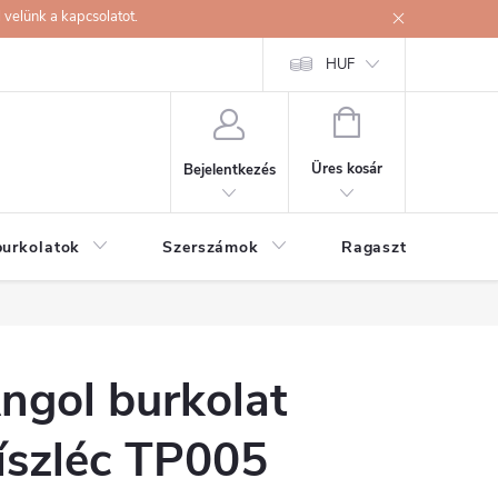
velünk a kapcsolatot.
HUF
KOSÁR
Üres kosár
Bejelentkezés
burkolatok
Szerszámok
Ragasztók
ngol burkolat
íszléc TP005