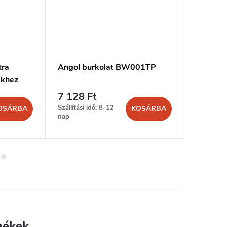
tra
Angol burkolat BW001TP
Angol bu
ekhez
záróel
7 128 Ft
7 128 
Szállítási idő: 8-12
Szállítási
OSÁRBA
KOSÁRBA
nap
nap