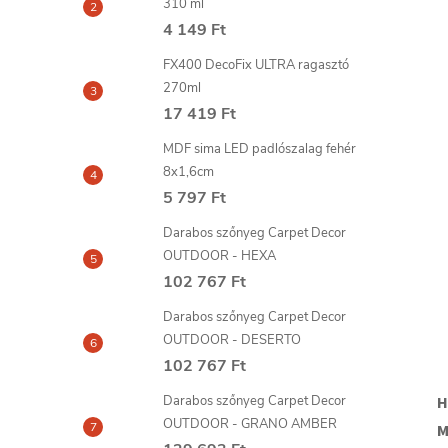
310 ml
4 149 Ft
FX400 DecoFix ULTRA ragasztó
270ml
17 419 Ft
MDF sima LED padlószalag fehér
8x1,6cm
5 797 Ft
Darabos szőnyeg Carpet Decor
OUTDOOR - HEXA
102 767 Ft
Darabos szőnyeg Carpet Decor
OUTDOOR - DESERTO
102 767 Ft
H
Darabos szőnyeg Carpet Decor
OUTDOOR - GRANO AMBER
M