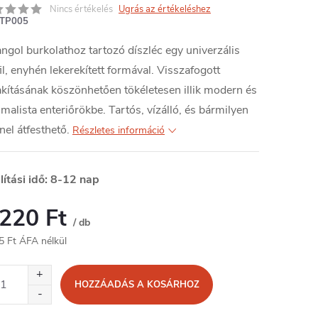
Nincs értékelés
Ugrás az értékeléshez
TP005
ngol burkolathoz tartozó díszléc egy univerzális
il, enyhén lekerekített formával. Visszafogott
akításának köszönhetően tökéletesen illik modern és
malista enteriőrökbe. Tartós, vízálló, és bármilyen
nel átfesthető.
Részletes információ
lítási idő: 8-12 nap
 220 Ft
/ db
5 Ft ÁFA nélkül
égár:
HOZZÁADÁS A KOSÁRHOZ