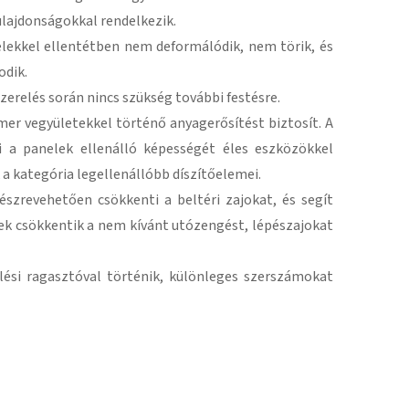
ulajdonságokkal rendelkezik.
ekkel ellentétben nem deformálódik, nem törik, és
odik.
szerelés során nincs szükség további festésre.
mer vegyületekkel történő anyagerősítést biztosít. A
i a panelek ellenálló képességét éles eszközökkel
 a kategória legellenállóbb díszítőelemei.
szrevehetően csökkenti a beltéri zajokat, és segít
ek csökkentik a nem kívánt utózengést, lépészajokat
lési ragasztóval történik, különleges szerszámokat