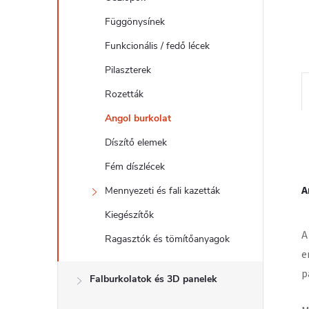
l
Függönysínek
Funkcionális / fedő lécek
Pilaszterek
Rozetták
Angol burkolat
Díszítő elemek
Fém díszlécek
A
Mennyezeti és fali kazetták
Kiegészítők
A
Ragasztók és tömítőanyagok
e
p
Falburkolatok és 3D panelek