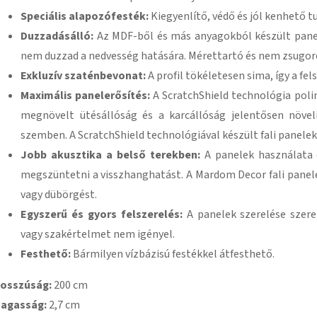
Speciális alapozófesték:
Kiegyenlítő, védő és jól kenhető t
Duzzadásálló:
Az MDF-ből és más anyagokból készült panel
nem duzzad a nedvesség hatására. Mérettartó és nem zsugor
Exkluzív szaténbevonat:
A profil tökéletesen sima, így a fel
Maximális panelerősítés:
A ScratchShield technológia poli
megnövelt ütésállóság és a karcállóság jelentősen növel
szemben. A ScratchShield technológiával készült fali panelek
Jobb akusztika a belső terekben:
A panelek használata é
megszüntetni a visszhanghatást. A Mardom Decor fali panel
vagy dübörgést.
Egyszerű és gyors felszerelés:
A panelek szerelése szere
vagy szakértelmet nem igényel.
Festhető:
Bármilyen vízbázisú festékkel átfesthető.
osszúság:
200 cm
agasság:
2,7 cm