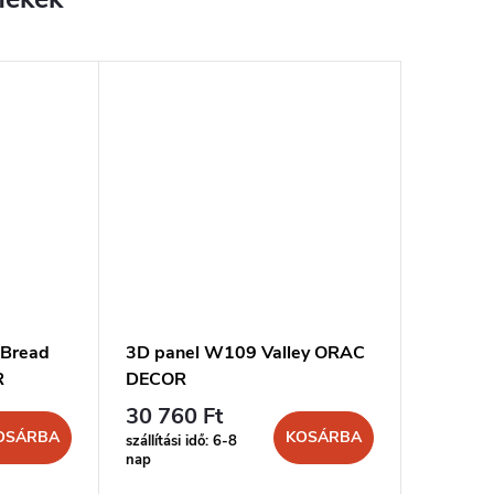
 Bread
3D panel W109 Valley ORAC
R
DECOR
30 760 Ft
OSÁRBA
KOSÁRBA
szállítási idő: 6-8
nap