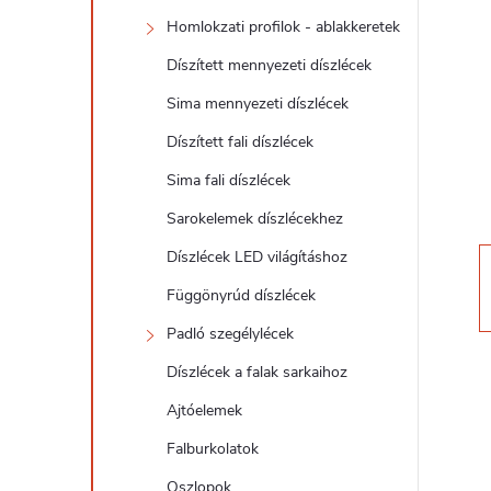
d
Homlokzati profilok - ablakkeretek
a
Díszített mennyezeti díszlécek
l
Sima mennyezeti díszlécek
Díszített fali díszlécek
s
Sima fali díszlécek
ó
Sarokelemek díszlécekhez
Díszlécek LED világításhoz
p
Függönyrúd díszlécek
a
Padló szegélylécek
Díszlécek a falak sarkaihoz
n
Ajtóelemek
e
Falburkolatok
Oszlopok