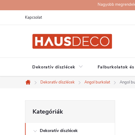
Ugrás
Nagyobb megrendelése
a
Kapcsolat
fő
tartalomhoz
Dekoratív díszlécek
Falburkolatok és
Dekoratív díszlécek
Angol burkolat
Angol bu
Kezdőlap
O
Kategóriák
Kategóriák
átugrása
l
Dekoratív díszlécek