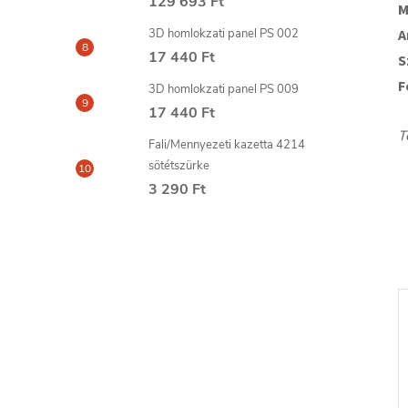
129 693 Ft
M
A
3D homlokzati panel PS 002
17 440 Ft
S
F
3D homlokzati panel PS 009
17 440 Ft
T
Fali/Mennyezeti kazetta 4214
sötétszürke
3 290 Ft