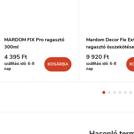
MARDOM FIX Pro ragasztó
Mardom Decor Fix Ex
300ml
ragasztó összekötés
300ml
4 395 Ft
9 920 Ft
szállítási idő: 6-8
szállítási idő: 6-8
KOSÁRBA
K
nap
nap