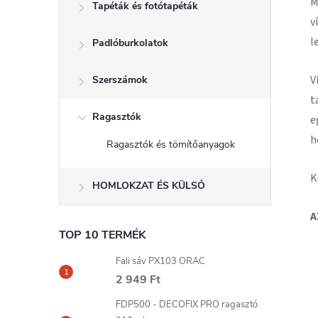
M
Tapéták és fotótapéták
v
l
Padlóburkolatok
V
Szerszámok
t
Ragasztók
e
h
Ragasztók és tömítőanyagok
K
HOMLOKZAT ÉS KÜLSŐ
A
TOP 10 TERMÉK
Fali sáv PX103 ORAC
2 949 Ft
FDP500 - DECOFIX PRO ragasztó