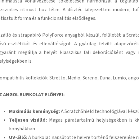
inimalista vonalvezetése tökéletesen harmonizál a téglalap
ízszintes ritmust hoz létre. A díszléc kifejezetten modern, lof
etisztult forma és a funkcionalitás elsődleges.
ízálló és strapabíró PolyForce anyagból készül, felületét a Scrat
ávú esztétikát és ellenállóságot. A gyárilag felvitt alapozó
gyaránt megállja a helyét klasszikus fali dekorációként vag
elyiségekben is.
ompatibilis kollekciók: Stretto, Medio, Sereno, Duna, Lumio, ango
Z ANGOL BURKOLAT ELŐNYEI:
Maximális keménység:
A ScratchShield technológiával kész
Teljesen vízálló:
Magas páratartalmú helyiségekben is ki
konyhákban.
UV-álló:
A burkolat napsütötte helyre történő felszerelése 