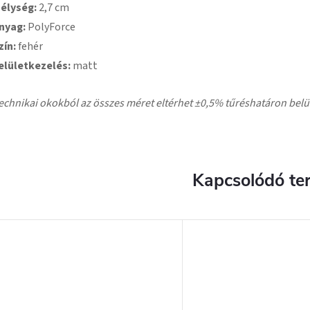
élység:
2,7 cm
nyag:
PolyForce
zín:
fehér
elületkezelés:
matt
echnikai okokból az összes méret eltérhet ±0,5% tűréshatáron belü
Kapcsolódó te