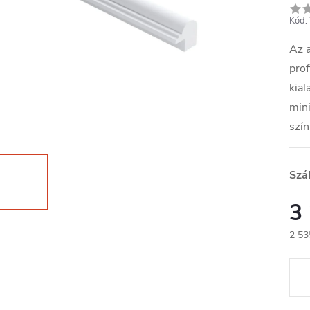
Kód:
Az a
prof
kial
mini
szín
Szál
3
2 53
Egys