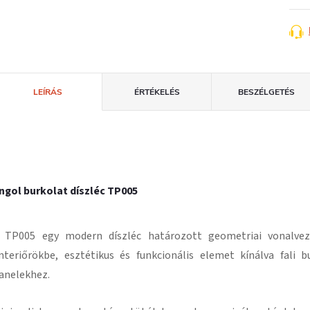
LEÍRÁS
ÉRTÉKELÉS
BESZÉLGETÉS
ngol burkolat díszléc TP005
 TP005 egy modern díszléc határozott geometriai vonalveze
nteriőrökbe, esztétikus és funkcionális elemet kínálva fali 
anelekhez.