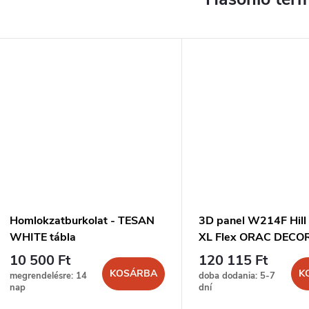
Homlokzatburkolat - TESAN
3D panel W214F Hill
WHITE tábla
XL Flex ORAC DECO
10 500 Ft
120 115 Ft
KOSÁRBA
K
megrendelésre: 14
doba dodania: 5-7
nap
dní