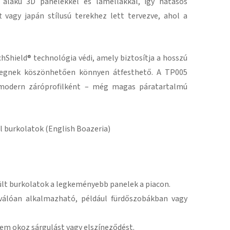
 alakú 3D panelekkel és lamellákkal, így hatásos
t vagy japán stílusú terekhez lett tervezve, ahol a
chShield® technológia védi, amely biztosítja a hosszú
rétegnek köszönhetően könnyen átfesthető. A TP005
y modern záróprofilként – még magas páratartalmú
l burkolatok (English Boazeria)
ült burkolatok a legkeményebb panelek a piacon.
válóan alkalmazható, például fürdőszobákban vagy
nem okoz sárgulást vagy elszíneződést.