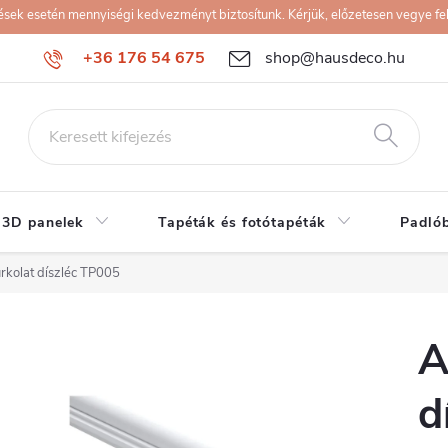
k esetén mennyiségi kedvezményt biztosítunk. Kérjük, előzetesen vegye fel 
+36 176 54 675
shop@hausdeco.hu
 3D panelek
Tapéták és fotótapéták
Padló
rkolat díszléc TP005
A
d