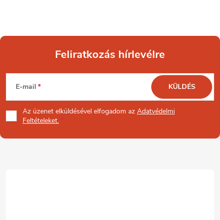
Feliratkozás hírlevélre
L
E-mail
KÜLDÉS
á
Az üzenet
elküldésével elfogadom az
Adatvédelmi
b
Feltételeket.
l
é
c