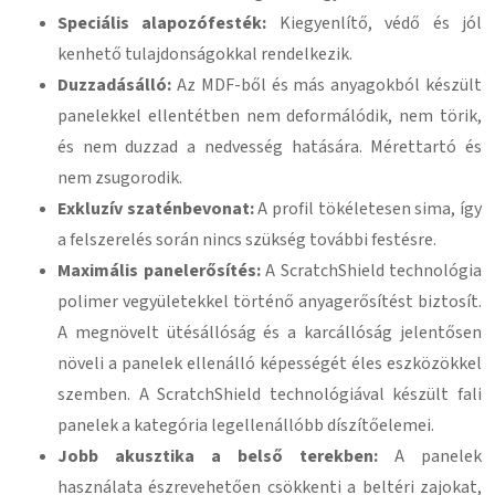
Speciális alapozófesték:
Kiegyenlítő, védő és jól
kenhető tulajdonságokkal rendelkezik.
Duzzadásálló:
Az MDF-ből és más anyagokból készült
panelekkel ellentétben nem deformálódik, nem törik,
és nem duzzad a nedvesség hatására. Mérettartó és
nem zsugorodik.
Exkluzív szaténbevonat:
A profil tökéletesen sima, így
a felszerelés során nincs szükség további festésre.
Maximális panelerősítés:
A ScratchShield technológia
polimer vegyületekkel történő anyagerősítést biztosít.
A megnövelt ütésállóság és a karcállóság jelentősen
növeli a panelek ellenálló képességét éles eszközökkel
szemben. A ScratchShield technológiával készült fali
panelek a kategória legellenállóbb díszítőelemei.
Jobb akusztika a belső terekben:
A panelek
használata észrevehetően csökkenti a beltéri zajokat,