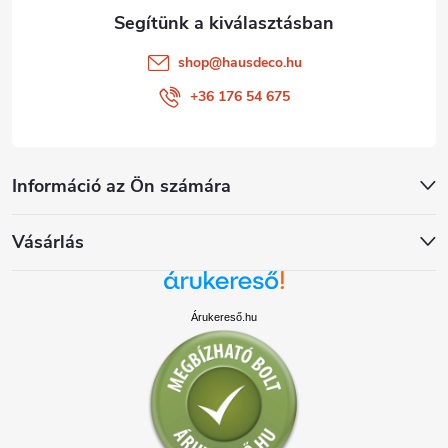
shop
@
hausdeco.hu
+36 176 54 675
Információ az Ön számára
Vásárlás
Árukereső.hu