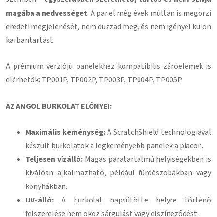
magába a nedvességet
. A panel még évek múltán is megőrzi
eredeti megjelenését, nem duzzad meg, és nem igényel külön
karbantartást.
A prémium verziójú panelekhez kompatibilis záróelemek is
elérhetők: TP001P, TP002P, TP003P, TP004P, TP005P.
AZ ANGOL BURKOLAT ELŐNYEI:
Maximális keménység:
A ScratchShield technológiával
készült burkolatok a legkeményebb panelek a piacon.
Teljesen vízálló:
Magas páratartalmú helyiségekben is
kiválóan alkalmazható, például fürdőszobákban vagy
konyhákban.
UV-álló:
A burkolat napsütötte helyre történő
felszerelése nem okoz sárgulást vagy elszíneződést.