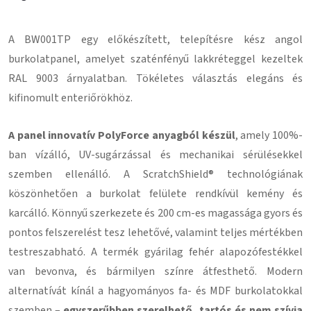
A BW001TP egy előkészített, telepítésre kész angol
burkolatpanel, amelyet szaténfényű lakkréteggel kezeltek
RAL 9003 árnyalatban. Tökéletes választás elegáns és
kifinomult enteriőrökhöz.
A panel innovatív PolyForce anyagból készül
, amely 100%-
ban vízálló, UV-sugárzással és mechanikai sérülésekkel
szemben ellenálló. A ScratchShield® technológiának
köszönhetően a burkolat felülete rendkívül kemény és
karcálló. Könnyű szerkezete és 200 cm-es magassága gyors és
pontos felszerelést tesz lehetővé, valamint teljes mértékben
testreszabható. A termék gyárilag fehér alapozófestékkel
van bevonva, és bármilyen színre átfesthető. Modern
alternatívát kínál a hagyományos fa- és MDF burkolatokkal
szemben –
egyszerűbben szerelhető, tartós és nem szívja