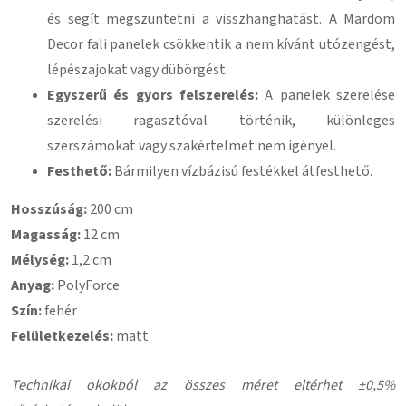
és segít megszüntetni a visszhanghatást. A Mardom
Decor fali panelek csökkentik a nem kívánt utózengést,
lépészajokat vagy dübörgést.
Egyszerű és gyors felszerelés:
A panelek szerelése
szerelési ragasztóval történik, különleges
szerszámokat vagy szakértelmet nem igényel.
Festhető:
Bármilyen vízbázisú festékkel átfesthető.
Hosszúság:
200 cm
Magasság:
12 cm
Mélység:
1,2 cm
Anyag:
PolyForce
Szín:
fehér
Felületkezelés:
matt
Technikai okokból az összes méret eltérhet ±0,5%