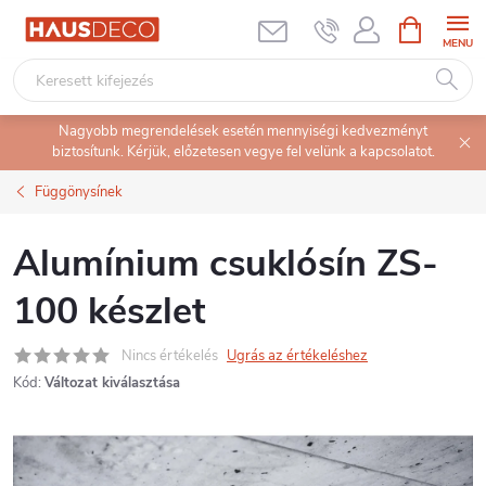
Ugrás
KOSÁR
a
fő
tartalomhoz
Nagyobb megrendelések esetén mennyiségi kedvezményt
biztosítunk. Kérjük, előzetesen vegye fel velünk a kapcsolatot.
Függönysínek
Alumínium csuklósín ZS-
100 készlet
Nincs értékelés
Ugrás az értékeléshez
Kód:
Változat kiválasztása