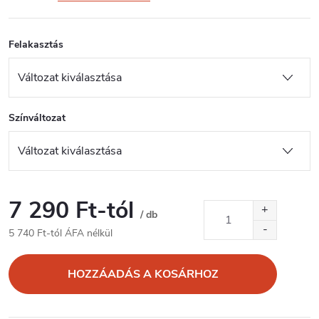
Felakasztás
Színváltozat
7 290 Ft
-tól
/ db
5 740 Ft
-tól ÁFA nélkül
Egységár:
HOZZÁADÁS A KOSÁRHOZ