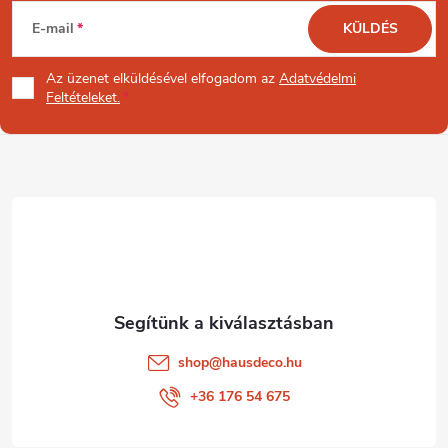
L
E-mail
KÜLDÉS
á
Az üzenet
elküldésével elfogadom az
Adatvédelmi
b
Feltételeket.
l
é
c
shop
@
hausdeco.hu
+36 176 54 675