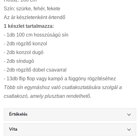
Szín: szürke, fehér, fekete
Az ár készletenként értendő
1 készlet tartalmazza:
- 1db 100 cm hosszúságú sín
- 2db rögzítő konzol
- 2db konzol dugó
- 2db síndugó
-
2db rögzítő dübel csavarral
- 13db flip flop vagy kampó a függöny rögzítéséhez
Több sín egymáshoz való csatlakoztatására szolgál a
csatlakozó, amely pluszban rendelhető.
Értékelés
Vita