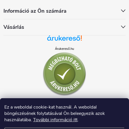
Információ az Ön számára
Vásárlás
Árukereső.hu
Ez a weboldal cookie-kat használ. A weboldal
böngészésének folytatásával Ön beleegyezik azok
használatába.
További információ itt
.