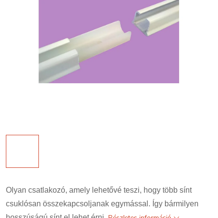
Olyan csatlakozó, amely lehetővé teszi, hogy több sínt
csuklósan összekapcsoljanak egymással. Így bármilyen
hosszúságú sínt el lehet érni.
Részletes információ