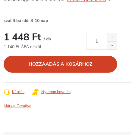
szállítási idő: 8-10 nap
1 448 Ft
/ db
1 140 Ft ÁFA nélkül
Egységár:
HOZZÁADÁS A KOSÁRHOZ
Kérdés
Nyomon követés
Márka:
Creativa