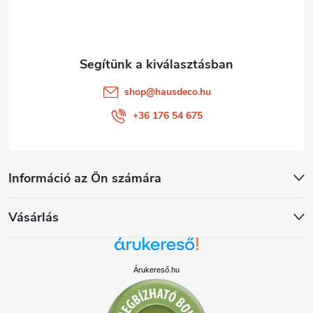
c
shop
@
hausdeco.hu
+36 176 54 675
Információ az Ön számára
Vásárlás
Árukereső.hu