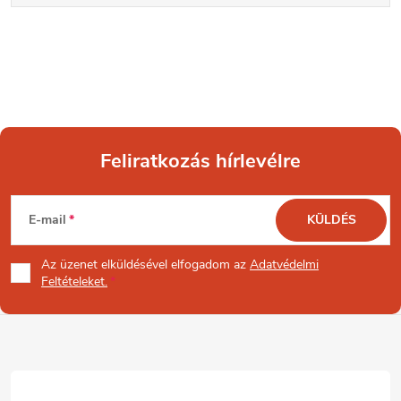
Feliratkozás hírlevélre
L
E-mail
KÜLDÉS
á
Az üzenet
elküldésével elfogadom az
Adatvédelmi
b
Feltételeket.
l
é