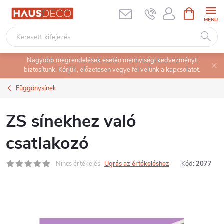
Ugrás
KOSÁR
a
fő
tartalomhoz
Nagyobb megrendelések esetén mennyiségi kedvezményt
biztosítunk. Kérjük, előzetesen vegye fel velünk a kapcsolatot.
Függönysínek
ZS sínekhez való
csatlakozó
Nincs értékelés
Ugrás az értékeléshez
Kód:
2077