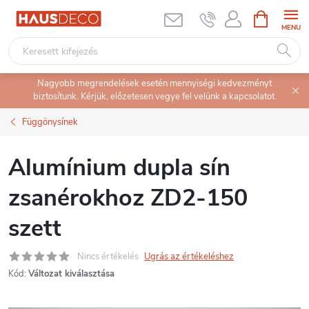
Ugrás
KOSÁR
a
fő
tartalomhoz
Nagyobb megrendelések esetén mennyiségi kedvezményt
biztosítunk. Kérjük, előzetesen vegye fel velünk a kapcsolatot.
Függönysínek
Alumínium dupla sín
zsanérokhoz ZD2-150
szett
Nincs értékelés
Ugrás az értékeléshez
Kód:
Változat kiválasztása