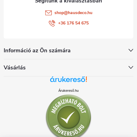
shop
@
hausdeco.hu
+36 176 54 675
Információ az Ön számára
Vásárlás
Árukereső.hu