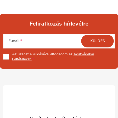
Feliratkozás hírlevélre
L
E-mail
KÜLDÉS
á
Az üzenet
elküldésével elfogadom az
Adatvédelmi
b
Feltételeket.
l
é
c