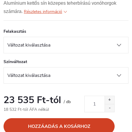
Alumínium kettős sín közepes teherbírású vonóhorgok
számára.
Részletes információ
Felakasztás
Színváltozat
23 535 Ft
-tól
/ db
18 532 Ft
-tól ÁFA nélkül
Egységár:
HOZZÁADÁS A KOSÁRHOZ