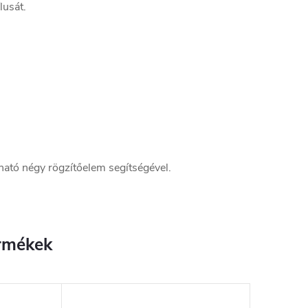
lusát.
lható négy rögzítőelem segítségével.
rmékek