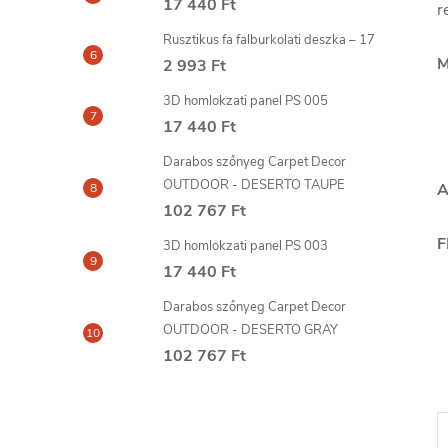
17 440 Ft
r
Rusztikus fa falburkolati deszka – 17
M
2 993 Ft
3D homlokzati panel PS 005
17 440 Ft
Darabos szőnyeg Carpet Decor
OUTDOOR - DESERTO TAUPE
A
102 767 Ft
F
3D homlokzati panel PS 003
17 440 Ft
Darabos szőnyeg Carpet Decor
OUTDOOR - DESERTO GRAY
102 767 Ft