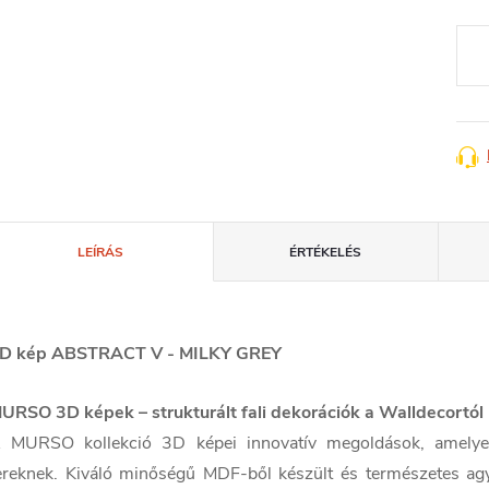
Egys
LEÍRÁS
ÉRTÉKELÉS
D kép ABSTRACT V - MILKY GREY
URSO 3D képek – strukturált fali dekorációk a Walldecortól
 MURSO kollekció 3D képei innovatív megoldások, amelyek
ereknek. Kiváló minőségű MDF-ből készült és természetes agyag