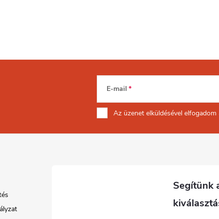
E-mail
Az üzenet
elküldésével elfogadom
tés
ályzat