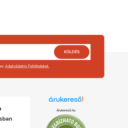
KÜLDÉS
 az
Adatvédelmi Feltételeket.
Árukereső.hu