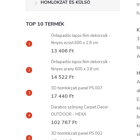
HOMLOKZAT ÉS KÜLSŐ
m
h
TOP 10 TERMÉK
K
Öntapadós lapos fém dekorcsík -
3
fényes ezüst 600 x 2,8 cm
t
13 406 Ft
A
Öntapadós lapos fém dekorcsík -
fényes arany 600 x 3,8 cm
H
14 522 Ft
A
3D homlokzati panel PS 007
a
17 440 Ft
E
Darabos szőnyeg Carpet Decor
k
OUTDOOR - HEXA
b
102 767 Ft
k
3D homlokzati panel PS 002
v