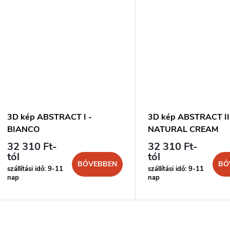
3D kép ABSTRACT I -
3D kép ABSTRACT II
BIANCO
NATURAL CREAM
32 310 Ft-
32 310 Ft-
tól
tól
BŐVEBBEN
BŐ
szállítási idő: 9-11
szállítási idő: 9-11
nap
nap