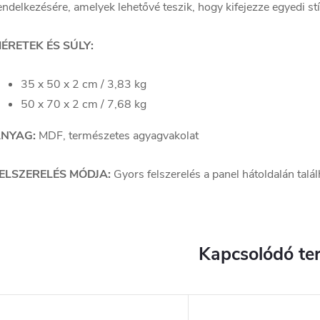
endelkezésére, amelyek lehetővé teszik, hogy kifejezze egyedi stí
ÉRETEK ÉS SÚLY:
35 x 50 x 2 cm / 3,83 kg
50 x 70 x 2 cm / 7,68 kg
NYAG:
MDF, természetes agyagvakolat
ELSZERELÉS MÓDJA:
Gyors felszerelés a panel hátoldalán talá
Kapcsolódó te