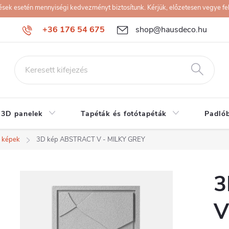
k esetén mennyiségi kedvezményt biztosítunk. Kérjük, előzetesen vegye fel 
+36 176 54 675
shop@hausdeco.hu
 3D panelek
Tapéták és fotótapéták
Padló
 képek
3D kép ABSTRACT V - MILKY GREY
3
V