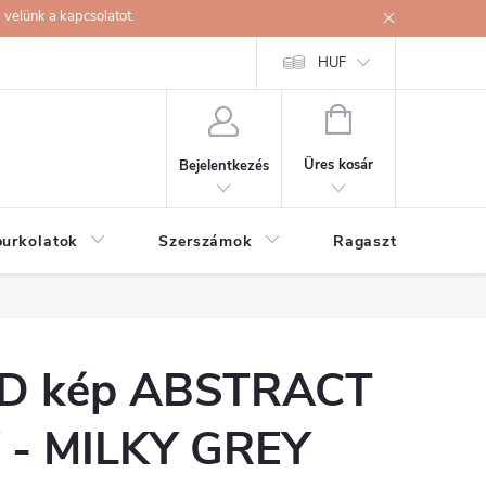
velünk a kapcsolatot.
HUF
KOSÁR
Üres kosár
Bejelentkezés
burkolatok
Szerszámok
Ragasztók
D kép ABSTRACT
 - MILKY GREY