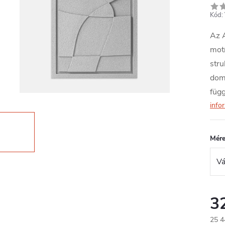
Kód:
Az 
motí
stru
domb
függ
info
Mére
3
25 4