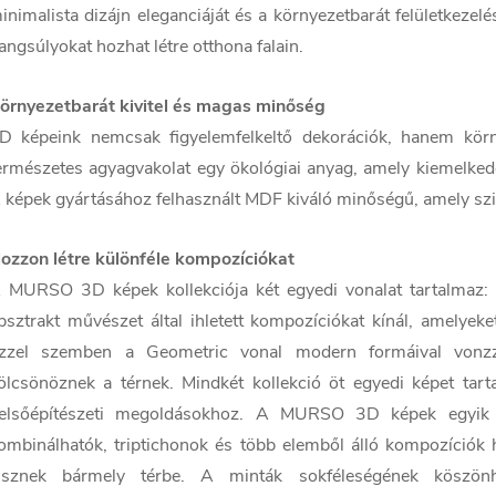
inimalista dizájn eleganciáját és a környezetbarát felületkezel
angsúlyokat hozhat létre otthona falain.
örnyezetbarát kivitel és magas minőség
D képeink nemcsak figyelemfelkeltő dekorációk, hanem körn
ermészetes agyagvakolat egy ökológiai anyag, amely kiemelkedő 
 képek gyártásához felhasznált MDF kiváló minőségű, amely szil
ozzon létre különféle kompozíciókat
 MURSO 3D képek kollekciója két egyedi vonalat tartalmaz: 
bsztrakt művészet által ihletett kompozíciókat kínál, amelyek
zzel szemben a Geometric vonal modern formáival vonzza
ölcsönöznek a térnek. Mindkét kollekció öt egyedi képet tar
elsőépítészeti megoldásokhoz. A MURSO 3D képek egyik 
ombinálhatók, triptichonok és több elemből álló kompozíciók
isznek bármely térbe. A minták sokféleségének köszönhe