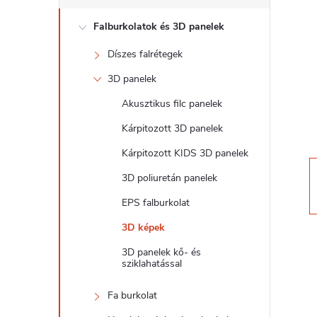
d
Falburkolatok és 3D panelek
a
Díszes falrétegek
l
3D panelek
s
Akusztikus filc panelek
Kárpitozott 3D panelek
ó
Kárpitozott KIDS 3D panelek
p
3D poliuretán panelek
EPS falburkolat
a
3D képek
n
3D panelek kő- és
sziklahatással
e
Fa burkolat