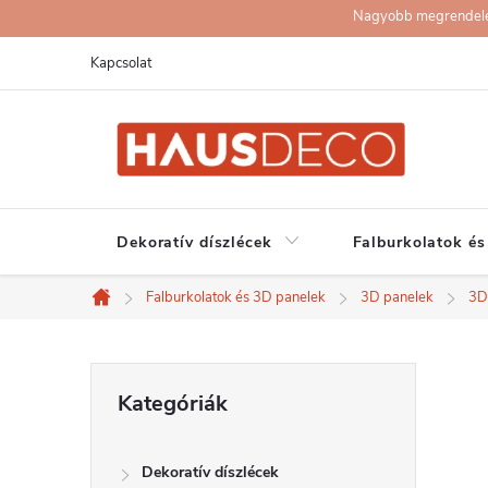
Ugrás
Nagyobb megrendelése
a
Kapcsolat
fő
tartalomhoz
Dekoratív díszlécek
Falburkolatok és
Falburkolatok és 3D panelek
3D panelek
3D
Kezdőlap
O
Kategóriák
Kategóriák
átugrása
l
Dekoratív díszlécek