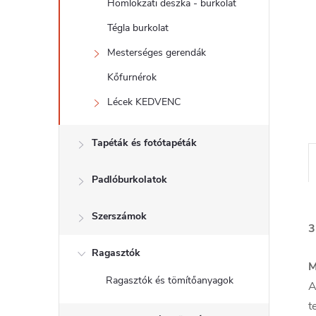
l
Homlokzati deszka - burkolat
Tégla burkolat
Mesterséges gerendák
Kőfurnérok
Lécek KEDVENC
Tapéták és fotótapéták
Padlóburkolatok
Szerszámok
3
Ragasztók
M
Ragasztók és tömítőanyagok
A
t