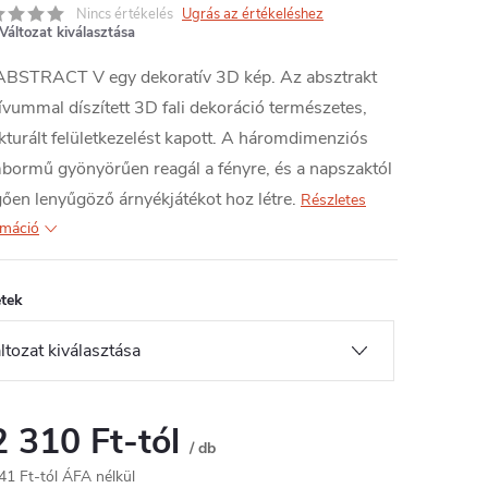
Nincs értékelés
Ugrás az értékeléshez
Változat kiválasztása
ABSTRACT V egy dekoratív 3D kép. Az absztrakt
vummal díszített 3D fali dekoráció természetes,
kturált felületkezelést kapott. A háromdimenziós
ormű gyönyörűen reagál a fényre, és a napszaktól
ően lenyűgöző árnyékjátékot hoz létre.
Részletes
rmáció
tek
2 310 Ft
-tól
/ db
41 Ft
-tól ÁFA nélkül