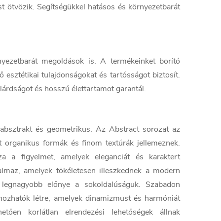
ést ötvözik. Segítségükkel hatásos és környezetbarát
yezetbarát megoldások is. A termékeinket borító
esztétikai tulajdonságokat és tartósságot biztosít.
árdságot és hosszú élettartamot garantál.
absztrakt és geometrikus. Az Abstract sorozat az
et organikus formák és finom textúrák jellemeznek.
 a figyelmet, amelyek eleganciát és karaktert
talmaz, amelyek tökéletesen illeszkednek a modern
legnagyobb előnye a sokoldalúságuk. Szabadon
 hozhatók létre, amelyek dinamizmust és harmóniát
tően korlátlan elrendezési lehetőségek állnak