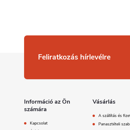
L
Feliratkozás hírlevélre
á
b
l
Információ az Ön
Vásárlás
számára
é
A szállítás és fize
Kapcsolat
Panasztételi szab