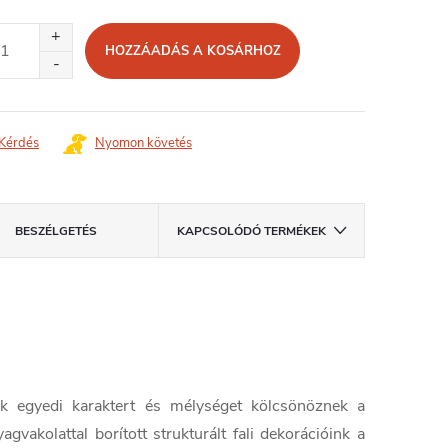
égár:
HOZZÁADÁS A KOSÁRHOZ
Kérdés
Nyomon követés
BESZÉLGETÉS
KAPCSOLÓDÓ TERMÉKEK
 egyedi karaktert és mélységet kölcsönöznek a
vakolattal borított strukturált fali dekorációink a