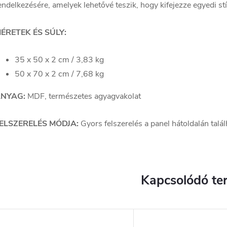
endelkezésére, amelyek lehetővé teszik, hogy kifejezze egyedi stí
ÉRETEK ÉS SÚLY:
35 x 50 x 2 cm / 3,83 kg
50 x 70 x 2 cm / 7,68 kg
NYAG:
MDF, természetes agyagvakolat
ELSZERELÉS MÓDJA:
Gyors felszerelés a panel hátoldalán talá
Kapcsolódó te