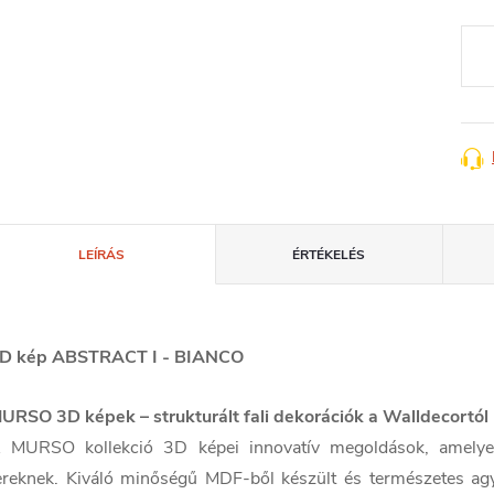
Egys
LEÍRÁS
ÉRTÉKELÉS
D kép ABSTRACT I - BIANCO
URSO 3D képek – strukturált fali dekorációk a Walldecortól
 MURSO kollekció 3D képei innovatív megoldások, amelyek
ereknek. Kiváló minőségű MDF-ből készült és természetes agyag