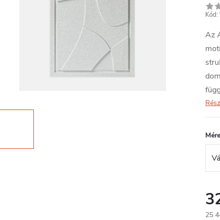
Kód:
Az 
motí
stru
dom
függ
Rész
Mére
3
25 4