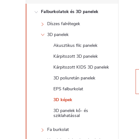
d
Falburkolatok és 3D panelek
a
Díszes falrétegek
l
3D panelek
s
Akusztikus filc panelek
Kárpitozott 3D panelek
ó
Kárpitozott KIDS 3D panelek
p
3D poliuretán panelek
EPS falburkolat
a
3D képek
n
3D panelek kő- és
sziklahatással
e
Fa burkolat