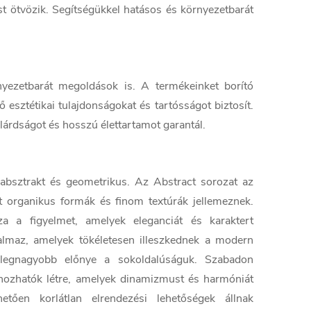
ést ötvözik. Segítségükkel hatásos és környezetbarát
yezetbarát megoldások is. A termékeinket borító
esztétikai tulajdonságokat és tartósságot biztosít.
árdságot és hosszú élettartamot garantál.
absztrakt és geometrikus. Az Abstract sorozat az
et organikus formák és finom textúrák jellemeznek.
 a figyelmet, amelyek eleganciát és karaktert
talmaz, amelyek tökéletesen illeszkednek a modern
egnagyobb előnye a sokoldalúságuk. Szabadon
 hozhatók létre, amelyek dinamizmust és harmóniát
tően korlátlan elrendezési lehetőségek állnak