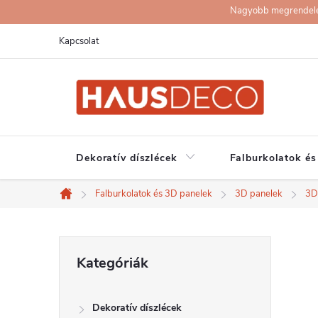
Ugrás
Nagyobb megrendelése
a
Kapcsolat
fő
tartalomhoz
Dekoratív díszlécek
Falburkolatok és
Falburkolatok és 3D panelek
3D panelek
3D
Kezdőlap
O
Kategóriák
Kategóriák
átugrása
l
Dekoratív díszlécek