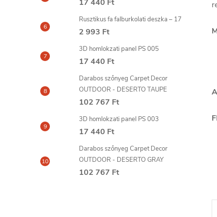
17 440 Ft
r
Rusztikus fa falburkolati deszka – 17
M
2 993 Ft
3D homlokzati panel PS 005
17 440 Ft
Darabos szőnyeg Carpet Decor
OUTDOOR - DESERTO TAUPE
A
102 767 Ft
F
3D homlokzati panel PS 003
17 440 Ft
Darabos szőnyeg Carpet Decor
OUTDOOR - DESERTO GRAY
102 767 Ft