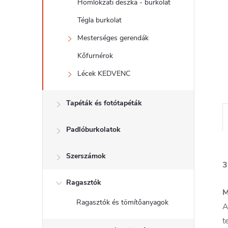
l
Homlokzati deszka - burkolat
Tégla burkolat
Mesterséges gerendák
Kőfurnérok
Lécek KEDVENC
Tapéták és fotótapéták
Padlóburkolatok
Szerszámok
3
Ragasztók
M
Ragasztók és tömítőanyagok
A
t