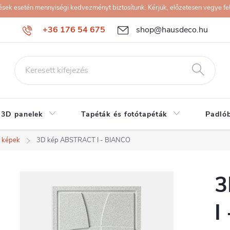
k esetén mennyiségi kedvezményt biztosítunk. Kérjük, előzetesen vegye fel 
+36 176 54 675
shop@hausdeco.hu
 3D panelek
Tapéták és fotótapéták
Padló
 képek
3D kép ABSTRACT I - BIANCO
3
I