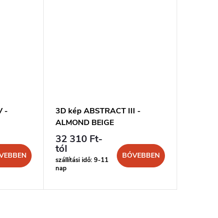
 -
3D kép ABSTRACT III -
3D kép 
ALMOND BEIGE
BIANC
32 310 Ft-
32 310
tól
tól
VEBBEN
BŐVEBBEN
szállítási idő: 9-11
szállítási 
nap
nap