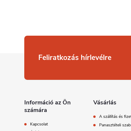
L
Feliratkozás hírlevélre
á
b
l
Információ az Ön
Vásárlás
számára
é
A szállítás és fize
Kapcsolat
Panasztételi szab