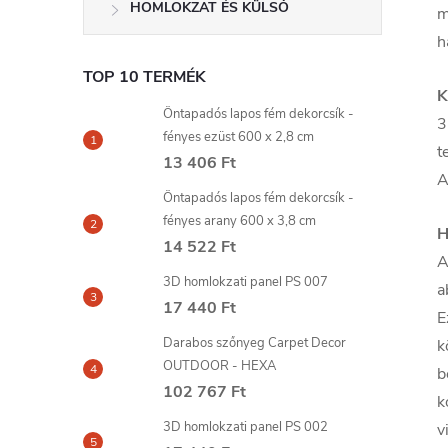
HOMLOKZAT ÉS KÜLSŐ
m
h
TOP 10 TERMÉK
K
Öntapadós lapos fém dekorcsík -
3
fényes ezüst 600 x 2,8 cm
t
13 406 Ft
A
Öntapadós lapos fém dekorcsík -
fényes arany 600 x 3,8 cm
H
14 522 Ft
A
3D homlokzati panel PS 007
a
17 440 Ft
E
Darabos szőnyeg Carpet Decor
k
OUTDOOR - HEXA
b
102 767 Ft
k
3D homlokzati panel PS 002
v