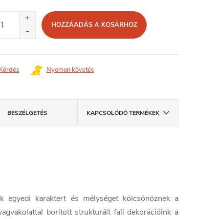
égár:
HOZZÁADÁS A KOSÁRHOZ
Kérdés
Nyomon követés
BESZÉLGETÉS
KAPCSOLÓDÓ TERMÉKEK
 egyedi karaktert és mélységet kölcsönöznek a
vakolattal borított strukturált fali dekorációink a