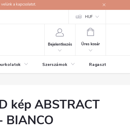
velünk a kapcsolatot.
HUF
KOSÁR
Üres kosár
Bejelentkezés
burkolatok
Szerszámok
Ragasztók
D kép ABSTRACT
 - BIANCO