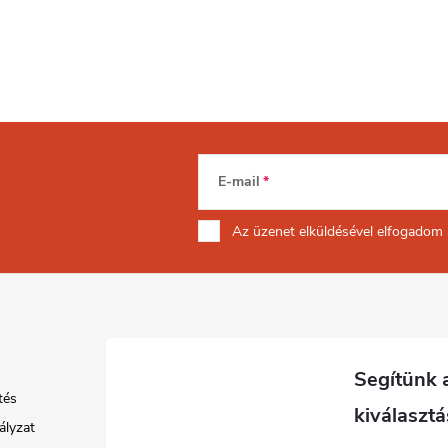
E-mail
Az üzenet
elküldésével elfogadom
tés
ályzat