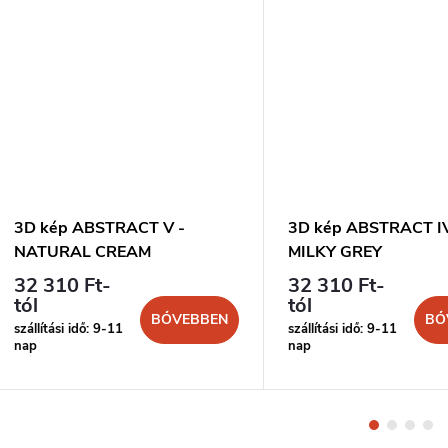
3D kép ABSTRACT V -
3D kép ABSTRACT IV
NATURAL CREAM
MILKY GREY
32 310 Ft-
32 310 Ft-
tól
tól
BŐVEBBEN
BŐ
szállítási idő: 9-11
szállítási idő: 9-11
nap
nap