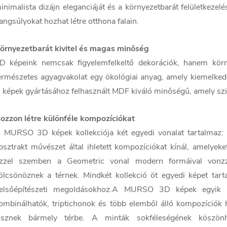
inimalista dizájn eleganciáját és a környezetbarát felületkezel
angsúlyokat hozhat létre otthona falain.
örnyezetbarát kivitel és magas minőség
D képeink nemcsak figyelemfelkeltő dekorációk, hanem körn
ermészetes agyagvakolat egy ökológiai anyag, amely kiemelkedő 
 képek gyártásához felhasznált MDF kiváló minőségű, amely szil
ozzon létre különféle kompozíciókat
 MURSO 3D képek kollekciója két egyedi vonalat tartalmaz: 
bsztrakt művészet által ihletett kompozíciókat kínál, amelyek
zzel szemben a Geometric vonal modern formáival vonzza
ölcsönöznek a térnek. Mindkét kollekció öt egyedi képet tar
elsőépítészeti megoldásokhoz.A MURSO 3D képek egyik l
ombinálhatók, triptichonok és több elemből álló kompozíciók
isznek bármely térbe. A minták sokféleségének köszönhe