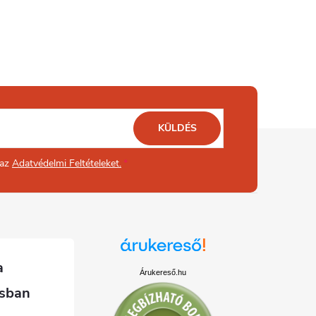
KÜLDÉS
 az
Adatvédelmi Feltételeket.
Árukereső.hu