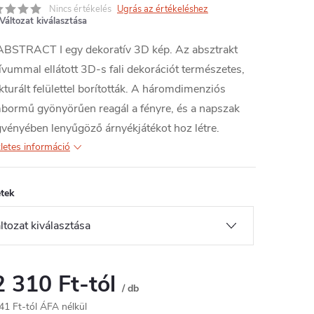
Nincs értékelés
Ugrás az értékeléshez
Változat kiválasztása
ABSTRACT I egy dekoratív 3D kép. Az absztrakt
vummal ellátott 3D-s fali dekorációt természetes,
kturált felülettel borították. A háromdimenziós
bormű gyönyörűen reagál a fényre, és a napszak
vényében lenyűgöző árnyékjátékot hoz létre.
letes információ
tek
2 310 Ft
-tól
/ db
41 Ft
-tól ÁFA nélkül