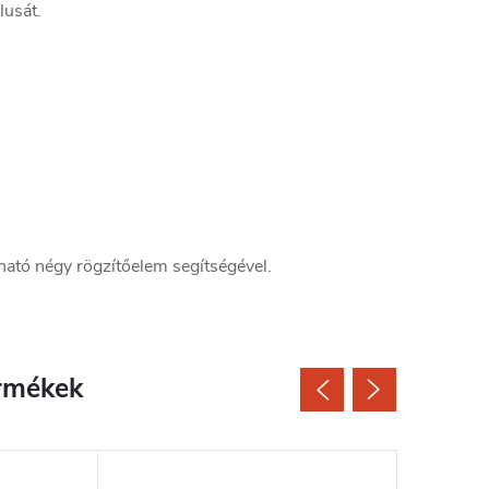
lusát.
lható négy rögzítőelem segítségével.
rmékek