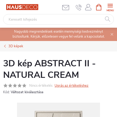
Ugrás
KOSÁR
a
fő
tartalomhoz
Nagyobb megrendelések esetén mennyiségi kedvezményt
biztosítunk. Kérjük, előzetesen vegye fel velünk a kapcsolatot.
3D képek
3D kép ABSTRACT II -
NATURAL CREAM
Nincs értékelés
Ugrás az értékeléshez
Kód:
Változat kiválasztása