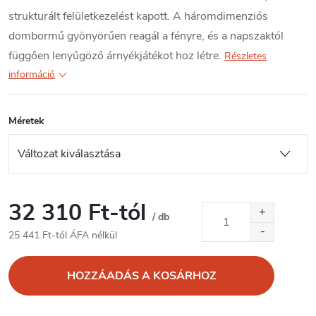
strukturált felületkezelést kapott. A háromdimenziós
dombormű gyönyörűen reagál a fényre, és a napszaktól
függően lenyűgöző árnyékjátékot hoz létre.
Részletes
információ
Méretek
32 310 Ft
-tól
/ db
25 441 Ft
-tól ÁFA nélkül
Egységár:
HOZZÁADÁS A KOSÁRHOZ