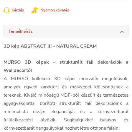
Kérdés
Nyomon követés
Termékleírás
3D kép ABSTRACT III - NATURAL CREAM
MURSO 3D képek – strukturált fali dekorációk a
Walldecortól
A MURSO kollekció 3D képei innovatív megoldások,
amelyek egyedi karaktert és mélységet kölcsönöznek a
tereknek. Kiváló minőségű MDF-ből készült és természetes
agyagvakolattal borított strukturált fali dekorációink a
minimalista dizájn eleganciáját és a környezetbarát
felületkezelést ötvözik. Segítségükkel hatásos és
környezetbarát hangsúlyokat hozhat létre otthona falain.