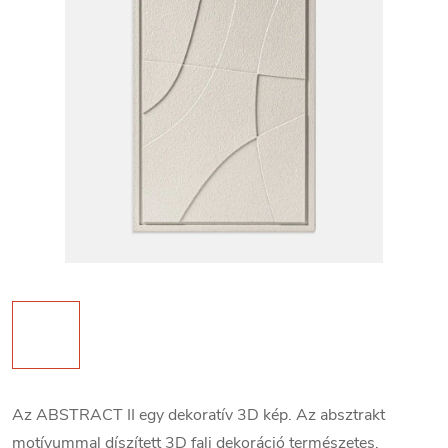
Az ABSTRACT II egy dekoratív 3D kép. Az absztrakt
motívummal díszített 3D fali dekoráció természetes,