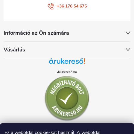
+36 176 54 675
Információ az Ön számára
Vásárlás
Árukereső.hu
Ez a weboldal cookie-kat használ. A weboldal