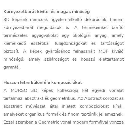
Környezetbarát kivitel és magas minőség
3D képeink nemcsak figyelemfelkeltő dekorációk, hanem
környezetbarát megoldások is. A termékeinket borító
természetes agyagvakolat egy ökológiai anyag, amely
kiemelkedő esztétikai tulajdonságokat és tartósságot
biztosít. A képek gyártásához felhasznált MDF kiváló
minőségű, amely szilárdságot és hosszú élettartamot
garantál.
Hozzon létre különféle kompozíciókat
A MURSO 3D képek kollekciója két egyedi vonalat
tartalmaz: absztrakt és geometrikus. Az Abstract sorozat az
absztrakt művészet által ihletett kompozíciókat kínál,
amelyeket organikus formák és finom textúrák jellemeznek.
Ezzel szemben a Geometric vonal modern formáival vonzza