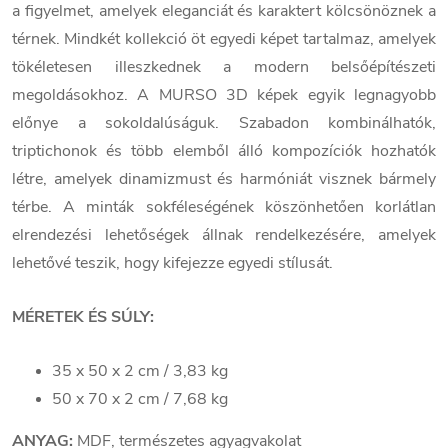
a figyelmet, amelyek eleganciát és karaktert kölcsönöznek a
térnek. Mindkét kollekció öt egyedi képet tartalmaz, amelyek
tökéletesen illeszkednek a modern belsőépítészeti
megoldásokhoz. A MURSO 3D képek egyik legnagyobb
előnye a sokoldalúságuk. Szabadon kombinálhatók,
triptichonok és több elemből álló kompozíciók hozhatók
létre, amelyek dinamizmust és harmóniát visznek bármely
térbe. A minták sokféleségének köszönhetően korlátlan
elrendezési lehetőségek állnak rendelkezésére, amelyek
lehetővé teszik, hogy kifejezze egyedi stílusát.
MÉRETEK ÉS SÚLY:
35 x 50 x 2 cm / 3,83 kg
50 x 70 x 2 cm / 7,68 kg
ANYAG:
MDF, természetes agyagvakolat