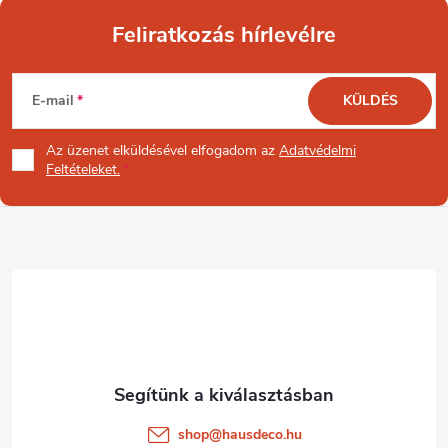
Feliratkozás hírlevélre
L
E-mail
KÜLDÉS
á
Az üzenet
elküldésével elfogadom az
Adatvédelmi
b
Feltételeket.
l
é
c
shop
@
hausdeco.hu