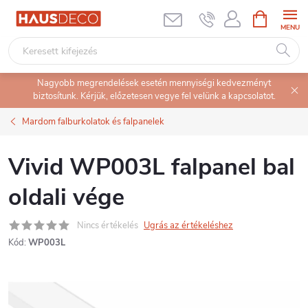
Ugrás
KOSÁR
a
fő
tartalomhoz
Nagyobb megrendelések esetén mennyiségi kedvezményt
biztosítunk. Kérjük, előzetesen vegye fel velünk a kapcsolatot.
Mardom falburkolatok és falpanelek
Vivid WP003L falpanel bal
oldali vége
Nincs értékelés
Ugrás az értékeléshez
Kód:
WP003L