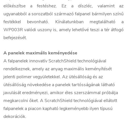
előkészítse a festéshez. Ez a díszléc, valamint az
ugyanabból a sorozatból származó falpanel bármilyen színű
festékkel bevonható. Kínálatunkban megtalálható a
WP003R valódi uszony is, amely lehetővé teszi a tér átfogó
befejezését.
A panelek maximális keményedése
A falpanelek innovatív ScratchShield technológiával
rendelkeznek, amely az anyag maximális keményítését
jelenti polimer vegyületekkel. Az ütésállóság és az
ütésállóság növekedése a panelek tartósságának látható
javulását eredményezi, amikor éles szerszámmal próbálja
megkarcolni őket. A ScratchShield technológiával ellátott
falpanelek a piacon kapható legkeményebb ilyen típusú
dekorációk.