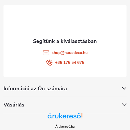
é
c
shop
@
hausdeco.hu
+36 176 54 675
Információ az Ön számára
Vásárlás
Árukereső.hu