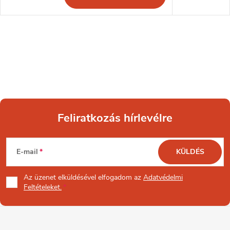
Feliratkozás hírlevélre
L
E-mail
KÜLDÉS
á
Az üzenet
elküldésével elfogadom az
Adatvédelmi
b
Feltételeket.
l