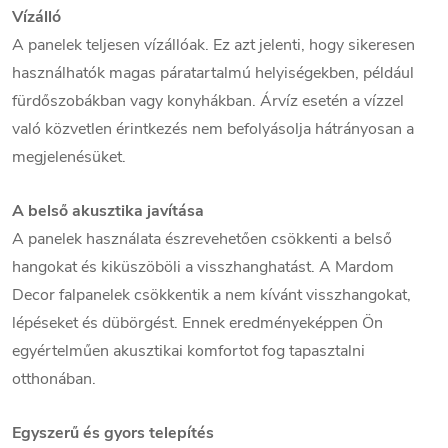
Vízálló
A panelek teljesen vízállóak. Ez azt jelenti, hogy sikeresen
használhatók magas páratartalmú helyiségekben, például
fürdőszobákban vagy konyhákban. Árvíz esetén a vízzel
való közvetlen érintkezés nem befolyásolja hátrányosan a
megjelenésüket.
A belső akusztika javítása
A panelek használata észrevehetően csökkenti a belső
hangokat és kiküszöböli a visszhanghatást. A Mardom
Decor falpanelek csökkentik a nem kívánt visszhangokat,
lépéseket és dübörgést. Ennek eredményeképpen Ön
egyértelműen akusztikai komfortot fog tapasztalni
otthonában.
Egyszerű és gyors telepítés