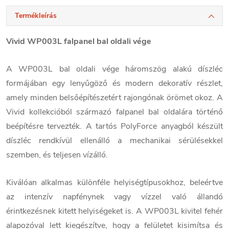
Termékleírás
Vivid WP003L falpanel bal oldali vége
A WP003L bal oldali vége háromszög alakú díszléc
formájában egy lenyűgöző és modern dekoratív részlet,
amely minden belsőépítészetért rajongónak örömet okoz. A
Vivid kollekcióból származó falpanel bal oldalára történő
beépítésre tervezték. A tartós PolyForce anyagból készült
díszléc rendkívül ellenálló a mechanikai sérülésekkel
szemben, és teljesen vízálló.
Kiválóan alkalmas különféle helyiségtípusokhoz, beleértve
az intenzív napfénynek vagy vízzel való állandó
érintkezésnek kitett helyiségeket is. A WP003L kivitel fehér
alapozóval lett kiegészítve, hogy a felületet kisimítsa és