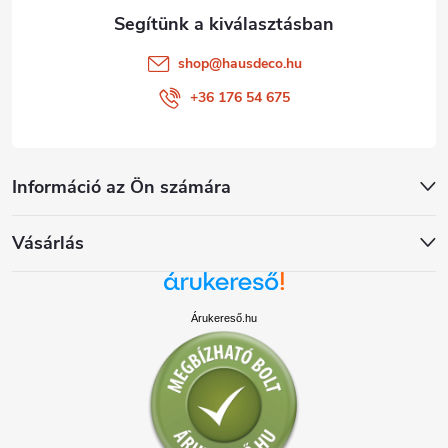
shop
@
hausdeco.hu
+36 176 54 675
Információ az Ön számára
Vásárlás
Árukereső.hu