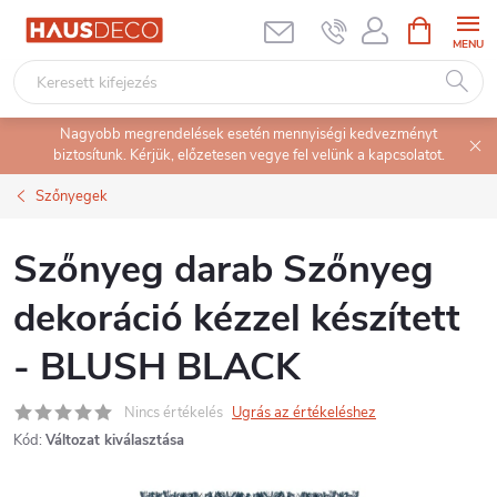
Ugrás
KOSÁR
a
fő
tartalomhoz
Nagyobb megrendelések esetén mennyiségi kedvezményt
biztosítunk. Kérjük, előzetesen vegye fel velünk a kapcsolatot.
Szőnyegek
Szőnyeg darab Szőnyeg
dekoráció kézzel készített
- BLUSH BLACK
Nincs értékelés
Ugrás az értékeléshez
Kód:
Változat kiválasztása