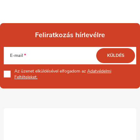
Feliratkozás hírlevélre
L
E-mail
KÜLDÉS
á
Az üzenet
elküldésével elfogadom az
Adatvédelmi
b
Feltételeket.
l
é
c